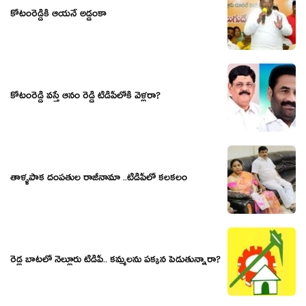
కోటంరెడ్డికి ఆయనే అడ్డంకా
కోటంరెడ్డి వస్తే ఆనం రెడ్డి టీడీపీలోకి వెళ్లరా?
తాళ్ళపాక దంపతుల రాజీనామా ..టీడీపీలో కలకలం
రెడ్ల బాట‌లో నెల్లూరు టీడీపీ.. క‌మ్మ‌ల‌ను ప‌క్క‌న పెడుతున్నారా?