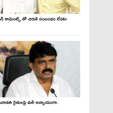
న్ కామెంట్స్ తో చిరుకి సంబంధం లేదట!
‌రావ‌తి రైతుల‌పై మ‌రీ అన్యాయంగా..