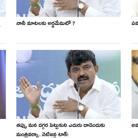
ి
నానీ మాటలకు అర్ధమేమిటో ?
పవ
త‌ప్పు మ‌న ద‌గ్గ‌ర పెట్టుకుని ఎదురు దాడెందుకు
అమ
మంత్రివ‌ర్యా.. నెటిజ‌న్ల టాక్!