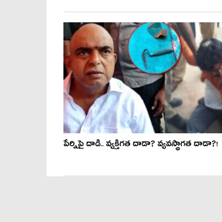
పేర్నిపై దాడి.. వ్య‌క్తిగ‌త దాడా? వ‌్య‌వ‌స్థాగ‌త దాడా?!