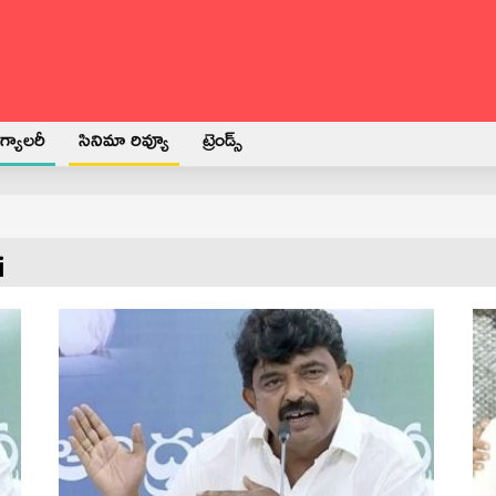
్యాలరీ
సినిమా రివ్యూ
ట్రెండ్స్
i