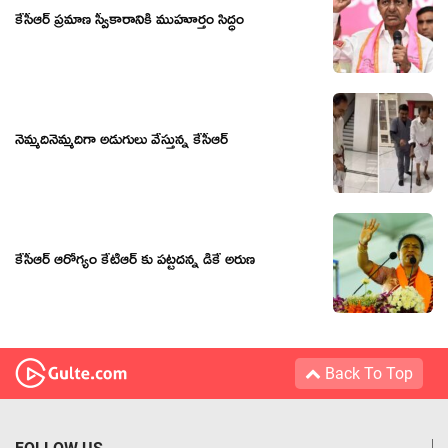
కేసీఆర్ ప్ర‌మాణ స్వీకారానికి ముహూర్తం సిద్ధం
నెమ్మ‌దినెమ్మ‌దిగా అడుగులు వేస్తున్న కేసీఆర్‌
కేసీఆర్ ఆరోగ్యం కేటీఆర్ కు పట్టదన్న డీకే అరుణ
Back To Top