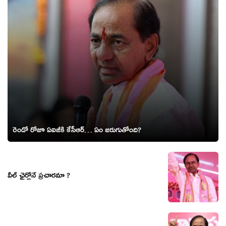
రెండో రోజూ ఏఐజీకి కేసీఆర్… ఏం జరుగుతోంది?
వీల్ ఛైర్లోనే ప్రచారమా ?