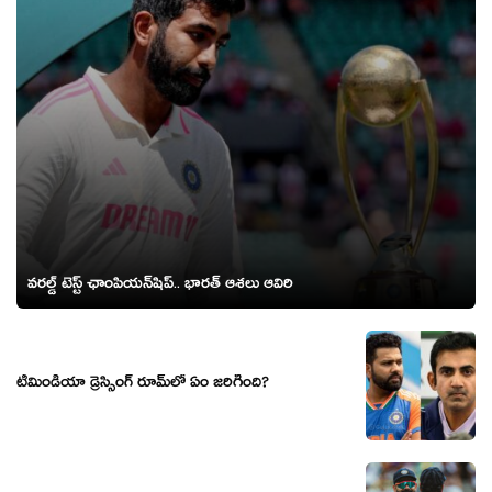
వరల్డ్ టెస్ట్ ఛాంపియన్‌షిప్.. భారత్‌ ఆశలు ఆవిరి
టీమిండియా డ్రెస్సింగ్ రూమ్‌లో ఏం జరిగింది?