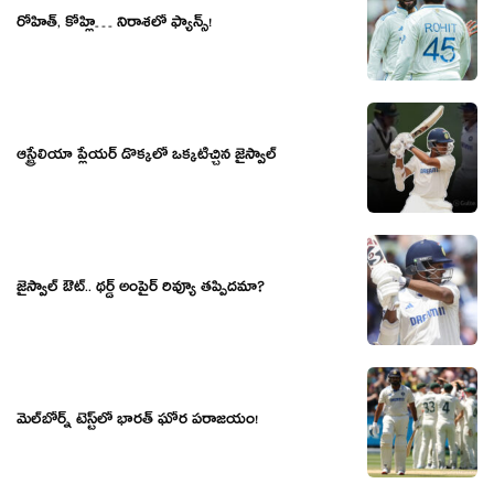
రోహిత్, కోహ్లి… నిరాశలో ఫ్యాన్స్!
ఆస్ట్రేలియా ప్లేయర్ డొక్కలో ఒక్కటిచ్చిన జైస్వాల్
జైస్వాల్ ఔట్‌.. థర్డ్ అంపైర్ రివ్యూ తప్పిదమా?
మెల్‌బోర్న్‌ టెస్ట్‌లో భారత్‌ ఘోర పరాజయం!