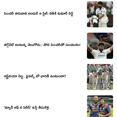
సెంచరీ తరువాత అందుకే ఆ స్టిల్: నితీశ్‌ కుమార్‌ రెడ్డి
తగ్గేదెలే అంటున్న తెలుగోడు : తొలి సెంచరీతో సంచలనం!
ఆస్ట్రేలియా దెబ్బ.. ఫైనల్స్ లో భారత్ ఉంటుందా?
‘మ్యాన్ ఆఫ్ ద సిరీస్’ ఇస్తే తీసుకెళ్లి..