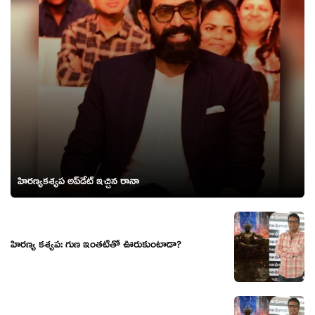
హిరణ్యకశ్యప అప్‌డేట్ ఇచ్చిన రానా
హిరణ్య కశ్యప: గుణ ఇంతటితో ఊరుకుంటాడా?