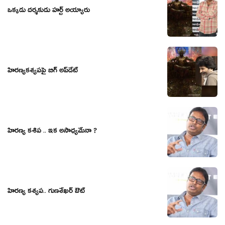
ఒక్కడు దర్శకుడు హర్ట్ అయ్యారు
హిరణ్యకశ్యపపై బిగ్ అప్‌డేట్
హిరణ్య కశిప .. ఇక అసాధ్యమేనా ?
హిర‌ణ్య క‌శ్య‌ప‌.. గుణ‌శేఖ‌ర్ ఔట్‌