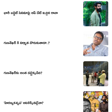
భారీ బడ్జెట్ సినిమాపై అప్ డేట్ ఇచ్చిన రానా
గుణశేఖర్ కి నిర్మాత దొరుకుతాడా..?
గుణ‌శేఖ‌ర్‌కు అంత డ‌బ్బెక్క‌డిది?
‘హిరణ్యకశ్యప’ అటకెక్కినట్లేనా?