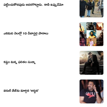
ప‌ట్టించుకోన‌పుడు అద‌ర‌గొట్టాడు.. కానీ ఇప్పుడేమో
ఎనిమిది నెలల్లో 10 డిజాస్టర్ల పాఠాలు
కష్టం మిన్న ఫలితం సున్నా
వరుణ్ తేజ్‌ను మార్చిన ‘అర్జున’