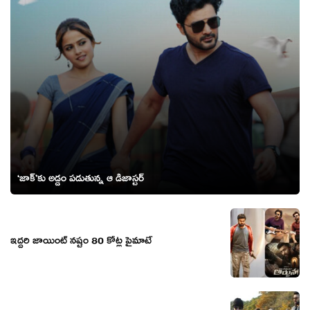
‘జాక్’కు అడ్డం పడుతున్న ఆ డిజాస్టర్
ఇద్దరి జాయింట్ నష్టం 80 కోట్ల పైమాటే