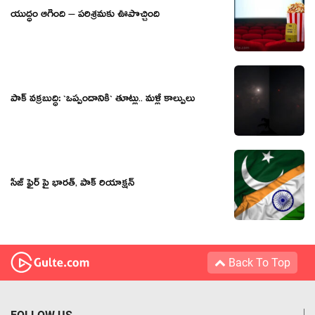
యుద్ధం ఆగింది – పరిశ్రమకు ఊపొచ్చింది
పాక్ వ‌క్ర‌బుద్ధి: `ఒప్పందానికి` తూట్లు.. మ‌ళ్లీ కాల్పులు
సీజ్ ఫైర్ పై భారత్, పాక్ రియాక్షన్
Back To Top