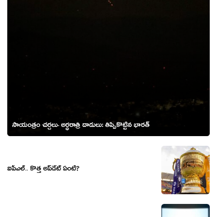
సాయంత్రం చ‌ర్చ‌లు- అర్ధ‌రాత్రి దాడులు: తిప్పికొట్టిన భార‌త్‌
ఐపీఎల్.. కొత్త అప్‌డేట్ ఏంటి?