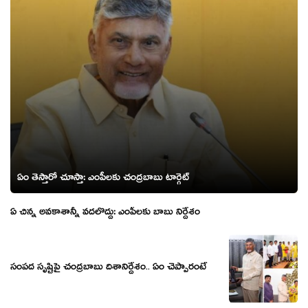
ఏం తెస్తారో చూస్తా: ఎంపీల‌కు చంద్ర‌బాబు టార్గెట్‌
ఏ చిన్న అవ‌కాశాన్నీ వ‌ద‌లొద్దు: ఎంపీల‌కు బాబు నిర్దేశం
సంప‌ద సృష్టిపై చంద్ర‌బాబు దిశానిర్దేశం.. ఏం చెప్పారంటే