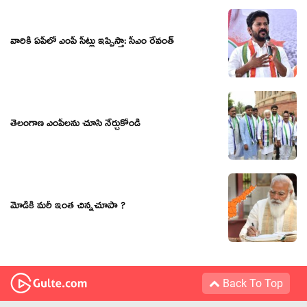
వారికి ఏపీలో ఎంపీ సీట్లు ఇప్పిస్తా: సీఎం రేవంత్
తెలంగాణ ఎంపీల‌ను చూసి నేర్చుకోండి
మోడికి మరీ ఇంత చిన్నచూపా ?
Back To Top