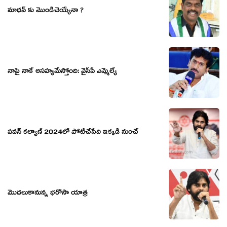
మాధవ్ కు మొండిచెయ్యేనా ?
నాపై నాకే అస‌హ్య‌మేస్తోంది: వైసీపీ ఎమ్మెల్యే
పవన్ కల్యాణ్ 2024లో పోటీచేసేది ఇక్కడి నుంచే
మొదలుకానున్న భరోసా యాత్ర