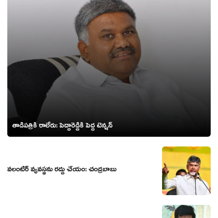
తాడిప‌త్రికి రాలేరు: పెద్దారెడ్డికి పెద్ద టెన్ష‌న్‌
వ‌లంటీర్ వ్య‌వ‌స్థ‌ను ర‌ద్దు చేయం: చంద్ర‌బాబు