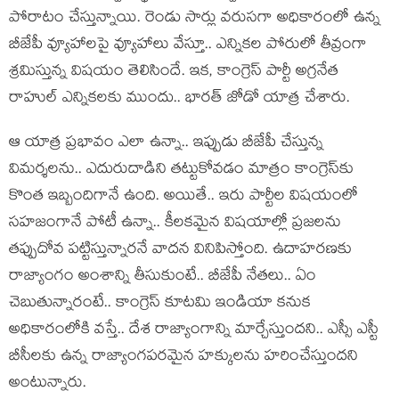
పోరాటం చేస్తున్నాయి. రెండు సార్లు వ‌రుస‌గా అధికారంలో ఉన్న
బీజేపీ వ్యూహాల‌పై వ్యూహాలు వేస్తూ.. ఎన్నిక‌ల పోరులో తీవ్రంగా
శ్ర‌మిస్తున్న విష‌యం తెలిసిందే. ఇక‌, కాంగ్రెస్ పార్టీ అగ్రనేత
రాహుల్ ఎన్నిక‌ల‌కు ముందు.. భార‌త్ జోడో యాత్ర చేశారు.
ఆ యాత్ర ప్ర‌భావం ఎలా ఉన్నా.. ఇప్పుడు బీజేపీ చేస్తున్న
విమ‌ర్శ‌ల‌ను.. ఎదురుదాడిని త‌ట్టుకోవ‌డం మాత్రం కాంగ్రెస్‌కు
కొంత ఇబ్బందిగానే ఉంది. అయితే.. ఇరు పార్టీల విష‌యంలో
స‌హ‌జంగానే పోటీ ఉన్నా.. కీల‌క‌మైన విష‌యాల్లో ప్ర‌జ‌ల‌ను
త‌ప్పుదోవ ప‌ట్టిస్తున్నార‌నే వాద‌న వినిపిస్తోంది. ఉదాహ‌ర‌ణ‌కు
రాజ్యాంగం అంశాన్ని తీసుకుంటే.. బీజేపీ నేత‌లు.. ఏం
చెబుతున్నారంటే.. కాంగ్రెస్ కూట‌మి ఇండియా క‌నుక
అధికారంలోకి వ‌స్తే.. దేశ రాజ్యాంగాన్ని మార్చేస్తుంద‌ని.. ఎస్సీ ఎస్టీ
బీసీల‌కు ఉన్న రాజ్యాంగ‌ప‌ర‌మైన హ‌క్కుల‌ను హ‌రించేస్తుంద‌ని
అంటున్నారు.