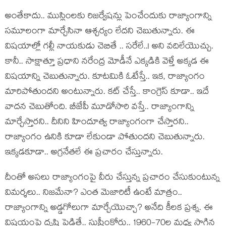
అంతేకాదు.. ముస్లింల‌కు రిజ‌ర్వేష‌న్లు పెంచేందుకు రాజ్యాంగాన్ని
స‌మూలంగా మార్చేసినా ఆశ్చ‌ర్యం లేదని చెబుతున్నారు. ఈ
విష‌యాల్లో గ‌ల్లీ నాయ‌కుడు చెబితే .. స‌రేలే..! అని వ‌దిలేయొచ్చు.
కానీ.. సాక్షాత్తూ ప్ర‌ధాని న‌రేంద్ర మోడీనే ఎక్క‌డికి వెళ్తే అక్క‌డ ఈ
విష‌యాన్ని చెబుతున్నారు. కూట‌మికి ఓటేస్తే.. ఇక‌, రాజ్యాంగం
మారిపోతుంద‌ని అంటున్నారు. క‌ట్ చేస్తే.. కాంగ్రెస్ కూడా.. ఇదే
వాద‌న చెబుతోంది. బీజేపీ మూడోసారి వ‌స్తే.. రాజ్యాంగాన్ని
మార్చేస్తార‌ని.. దీనిని హిందూత్వ రాజ్యాంగంగా చేస్తార‌ని..
రాజ్యాంగం ఉనికి కూడా లేకుండా పోతుందని చెబుతున్నారు.
ఇక్క‌డ‌కూడా.. అగ్ర‌నేత‌లే ఈ ప్ర‌చారం చేస్తున్నారు.
దీంతో అస‌లు రాజ్యాంగంపై వీరు చేస్తున్న ప్ర‌చారం చేసుకుంటున్న
విమ‌ర్శ‌లు.. నిజ‌మేనా? ఎంత మెజారిటీ ఉంటే మాత్రం..
రాజ్యాంగాన్ని అడ్డ‌గోలుగా మార్చేయొచ్చా? అనేది కీల‌క ప్ర‌శ్న‌. ఈ
విష‌యంపై దృష్టి పెడితే.. సుప్రీంకోర్టు.. 1960-70ల మ‌ధ్య సాగిన