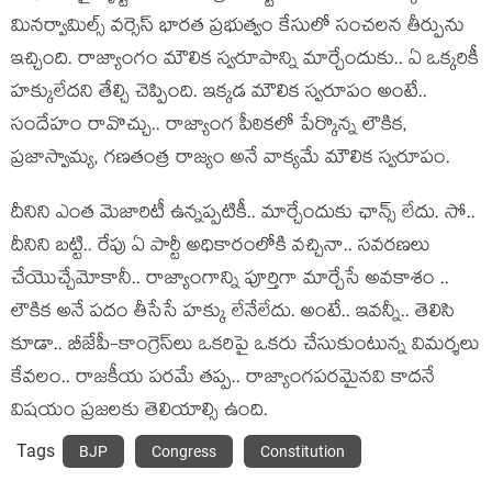
మిన‌ర్వామిల్స్‌ వ‌ర్సెస్ భార‌త ప్ర‌భుత్వం కేసులో సంచ‌ల‌న తీర్పును
ఇచ్చింది. రాజ్యాంగం మౌలిక స్వ‌రూపాన్ని మార్చేందుకు.. ఏ ఒక్క‌రికీ
హ‌క్కులేద‌ని తేల్చి చెప్పింది. ఇక్క‌డ మౌలిక స్వ‌రూపం అంటే..
సందేహం రావొచ్చు.. రాజ్యాంగ పీఠిక‌లో పేర్కొన్న లౌకిక‌,
ప్ర‌జాస్వామ్య‌, గ‌ణ‌తంత్ర రాజ్యం అనే వాక్య‌మే మౌలిక స్వ‌రూపం.
దీనిని ఎంత మెజారిటీ ఉన్న‌ప్ప‌టికీ.. మార్చేందుకు ఛాన్స్ లేదు. సో..
దీనిని బ‌ట్టి.. రేపు ఏ పార్టీ అధికారంలోకి వ‌చ్చినా.. స‌వ‌ర‌ణ‌లు
చేయొచ్చేమోకానీ.. రాజ్యాంగాన్ని పూర్తిగా మార్చేసే అవకాశం ..
లౌకిక అనే ప‌దం తీసేసే హ‌క్కు లేనేలేదు. అంటే.. ఇవ‌న్నీ.. తెలిసి
కూడా.. బీజేపీ-కాంగ్రెస్‌లు ఒక‌రిపై ఒక‌రు చేసుకుంటున్న విమ‌ర్శ‌లు
కేవ‌లం.. రాజ‌కీయ ప‌ర‌మే త‌ప్ప‌.. రాజ్యాంగ‌ప‌ర‌మైన‌వి కాద‌నే
విష‌యం ప్ర‌జ‌ల‌కు తెలియాల్సి ఉంది.
Tags
BJP
Congress
Constitution