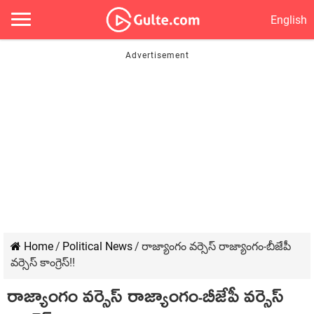
English
Home
/
Political News
/
రాజ్యాంగం వ‌ర్సెస్ రాజ్యాంగం-బీజేపీ
వ‌ర్సెస్ కాంగ్రెస్‌!!
రాజ్యాంగం వ‌ర్సెస్ రాజ్యాంగం-బీజేపీ వ‌ర్సెస్