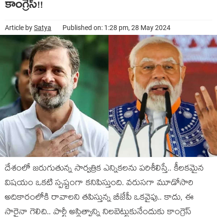
కాంగ్రెస్‌!!
Article by
Satya
Published on: 1:28 pm, 28 May 2024
దేశంలో జ‌రుగుతున్న సార్వ‌త్రిక ఎన్నిక‌ల‌ను ప‌రిశీలిస్తే.. కీల‌క‌మైన
విష‌యం ఒక‌టి స్ప‌ష్టంగా క‌నిపిస్తుంది. వ‌రుస‌గా మూడోసారి
అదికారంలోకి రావాల‌ని త‌పిస్తున్న బీజేపీ ఒక‌వైపు.. కాదు, ఈ
సారైనా గెలిచి.. పార్టీ అస్థిత్వాన్ని నిల‌బెట్టుకునేందుకు కాంగ్రెస్