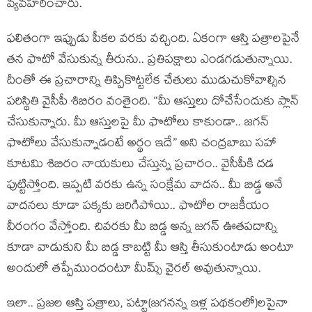
వ్య‌వ‌హ‌రించారు.
ఫ‌లితంగా ఇప్పుడు పీక‌ల వ‌ర‌కు వ‌చ్చింది. ఏకంగా ఆస్తి ప‌త్రాల‌పైనే
త‌న ఫొటో వేసుకున్న తీరును.. ప్ర‌తిప‌క్షాలు ఎండగడుతున్నాయి.
దీంతో ఈ ప్రచారాన్ని తిప్పికొట్టలేక చేతులు ముడుచుకోవాల్సిన
ప‌రిస్థితి వైసీపీ శిబిరం వంతైంది. “మీ ఆస్తులు దోచేసేందుకు ప్లాన్
చేసుకున్నారు. మీ ఆస్తుల‌పై మీ ఫొటోలు కాకుండా.. జ‌గ‌న్
ఫొటోలు వేసుకున్నాడంటే అర్థం ఇదే” అని చంద్ర‌బాబు స‌హా
కూట‌మి శిబిరం నాయ‌కులు చేస్తున్న ప్ర‌చారం.. వైసీపీకి ద‌డ
పుట్టిస్తోంది. ఇప్ప‌టి వ‌ర‌కు ఉన్న సంక్షేమ వాద‌న‌.. మీ బిడ్డ అనే
వాద‌న‌లు కూడా ప‌క్క‌కు జ‌రిగిపోయి.. ఫొటోల రాజ‌కీయం
వీరంగం వేస్తోంది. చివరకు మీ బిడ్డ అన్న జగన్ ఊతపదాన్ని
కూడా వాడుకుని మీ బిడ్డ కాబట్టి మీ ఆస్తి తీసుకుంటాడు అంటూ
అందులో తప్పేముందంటూ మీమ్స్ వైరల్ అవుతున్నాయి.
ఇలా.. ప్ర‌జ‌ల ఆస్తి ప‌త్రాలు, ప‌ట్టా(జ‌గ‌న‌న్న ఇళ్ల ప‌థ‌కంలో)ల‌పైనా