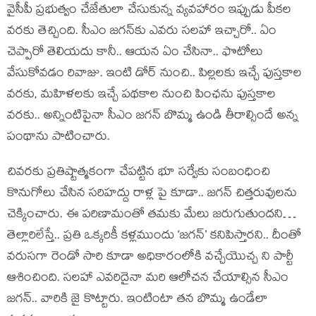
వైసీపీ ప్ర‌భుత్వం చేజేతులా చేసుకున్న వ్య‌వ‌హారం ఇప్పుడు పీక‌ల
వ‌ర‌కు తెచ్చింది. సీఎం జ‌గ‌న్‌కు ఎవ‌రు స‌ల‌హా ఇచ్చారో.. ఏం
చెప్పారో తెలియ‌దు కానీ.. ఆయ‌న ఏం చేసినా.. ఫొటోలు
వేసుకోవ‌డం రివాజు. ఇంటి డోర్ నుంచి.. పిల్ల‌ల‌కు ఇచ్చే పుస్త‌కాల
వ‌ర‌కు, మ‌హిళ‌ల‌కు ఇచ్చే ప‌థ‌కాల నుంచి పింఛ‌ను పుస్త‌కాల
వ‌ర‌కు.. అన్నింటిపైనా సీఎం జ‌గ‌న్ బొమ్మ ఉండి తీరాల్సిందే అన్న
పంథాను పాటించారు.
చివ‌ర‌కు ప్ర‌తిష్టాత్మకంగా చేప‌ట్టిన భూ స‌ర్వేకు సంబంధించి
కొనుగోలు చేసిన‌ స‌రిహ‌ద్దు రాళ్ల పై కూడా.. జ‌గన్ చిత్త‌రువుల‌ను
చెక్కించారు. ఈ ప‌రిణామంతో త‌మ‌కు మేలు జ‌రుగుతుంద‌ని…
తెల్లారిలేస్తే.. ప్ర‌తి ఒక్క‌రికీ క‌ళ్ల‌ముందు ‘జ‌గ‌న్‌’ క‌నిపిస్తార‌ని.. దీంతో
వ‌రుస‌గా రెండో సారి కూడా అధికారంలోకి వ‌చ్చేయొచ్చ ని పార్టీ
ఆశించింది. సలహా ఎవరిదైనా మ‌రి ఆలోచ‌న చేయాల్సిన సీఎం
జ‌గ‌న్‌.. వారికి జై కొట్టారు. ఇంటింటా త‌న బొమ్మ ఉండేలా