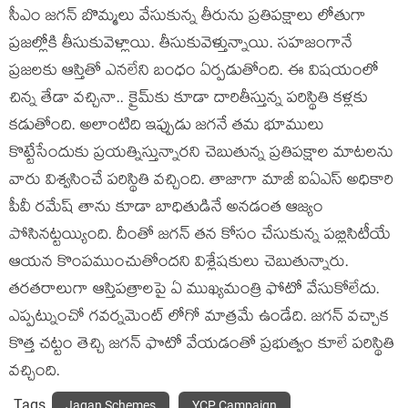
సీఎం జ‌గ‌న్ బొమ్మ‌లు వేసుకున్న తీరును ప్ర‌తిప‌క్షాలు లోతుగా
ప్ర‌జ‌ల్లోకి తీసుకువెళ్లాయి. తీసుకువెళ్తున్నాయి. స‌హ‌జంగానే
ప్ర‌జ‌ల‌కు ఆస్తితో ఎన‌లేని బంధం ఏర్ప‌డుతోంది. ఈ విష‌యంలో
చిన్న తేడా వ‌చ్చినా.. క్రైమ్‌కు కూడా దారితీస్తున్న ప‌రిస్థితి క‌ళ్ల‌కు
క‌డుతోంది. అలాంటిది ఇప్పుడు జ‌గ‌నే త‌మ భూములు
కొట్టేసేందుకు ప్ర‌య‌త్నిస్తున్నార‌ని చెబుతున్న ప్ర‌తిప‌క్షాల మాట‌ల‌ను
వారు విశ్వ‌సించే ప‌రిస్థితి వచ్చింది. తాజాగా మాజీ ఐఏఎస్ అధికారి
పీవీ రమేష్ తాను కూడా బాధితుడినే అనడంత ఆజ్యం
పోసినట్టయ్యింది. దీంతో జగన్ తన కోసం చేసుకున్న పబ్లిసిటీయే
ఆయన కొంపముంచుతోందని విశ్లేషకులు చెబుతున్నారు.
తరతరాలుగా ఆస్తిపత్రాలపై ఏ ముఖ్యమంత్రి ఫోటో వేసుకోలేదు.
ఎప్పట్నుంచో గవర్నమెంట్ లోగో మాత్రమే ఉండేది. జగన్ వచ్చాక
కొత్త చట్టం తెచ్చి జగన్ ఫొటో వేయడంతో ప్రభుత్వం కూలే పరిస్థితి
వచ్చింది.
Tags
Jagan Schemes
YCP Campaign