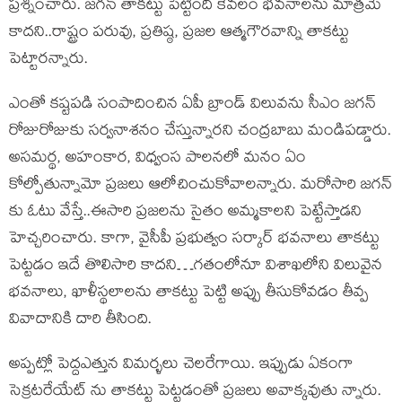
ప్రశ్నించారు. జగన్ తాకట్టు పెట్టింది కేవలం భవనాలను మాత్రమే
కాదని..రాష్ట్రం పరువు, ప్రతిష్ఠ, ప్రజల ఆత్మగౌరవాన్ని తాకట్టు
పెట్టారన్నారు.
ఎంతో కష్టపడి సంపాదించిన ఏపీ బ్రాండ్ విలువను సీఎం జగన్
రోజురోజుకు సర్వనాశనం చేస్తున్నారని చంద్రబాబు మండిపడ్డారు.
అసమర్థ, అహంకార, విధ్వంస పాలనలో మనం ఏం
కోల్పోతున్నామో ప్రజలు ఆలోచించుకోవాలన్నారు. మరోసారి జగన్
కు ఓటు వేస్తే..ఈసారి ప్రజలను సైతం అమ్మకాలని పెట్టేస్తాడని
హెచ్చరించారు. కాగా, వైసీపీ ప్రభుత్వం సర్కార్ భవనాలు తాకట్టు
పెట్టడం ఇదే తొలిసారి కాదని…గతంలోనూ విశాఖలోని విలువైన
భవనాలు, ఖాళీస్థలాలను తాకట్టు పెట్టి అప్పు తీసుకోవడం తీవ్ప
వివాదానికి దారి తీసింది.
అప్పట్లో పెద్దఎత్తున విమర్ళలు చెలరేగాయి. ఇప్పుడు ఏకంగా
సెక్రటరేయేట్ ను తాకట్టు పెట్టడంతో ప్రజలు అవాక్కవుతు న్నారు.