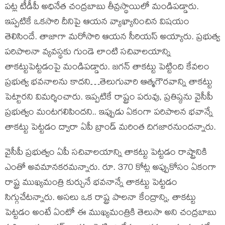
ప‌ట్ల టీడీపీ అధినేత చంద్ర‌బాబు తీవ్ర‌స్థాయిలో మండిప‌డ్డారు.
ఇప్ప‌టికే ఒక‌సారి దీనిపై ఆయ‌న వ్యాఖ్యానించిన విష‌యం
తెలిసిందే. తాజాగా మ‌రోసారి ఆయ‌న సీరియ‌స్ అయ్యారు. ప్రభుత్వ
పరిపాలనా వ్యవస్థకు గుండె లాంటి సచివాలయాన్ని
తాకట్టుపెట్టడంపై మండిపడ్డారు. జగన్ తాకట్టు పెట్టింది కేవలం
ప్రభుత్వ భవనాలను కాదని…తెలుగువారి ఆత్మగౌరవాన్ని తాకట్టు
పెట్టారని విమర్శించారు. ఇప్పటికే రాష్ట్రం పరువు, ప్రతిష్ఠను వైసీపీ
ప్రభుత్వం మంటగలిపిందని.. ఇప్పుడు ఏకంగా పరిపాలన భవాన్నే
తాకట్టు పెట్టడం ద్వారా ఏపీ బ్రాండ్ మరింత దిగజారనుందన్నారు.
వైసీపీ ప్రభుత్వం ఏపీ సచివాలయాన్ని తాకట్టు పెట్ట‌డం రాష్ట్రానికి
ఎంతో అవమానకరమన్నారు. రూ. 370 కోట్ల అప్పుకోసం ఏకంగా
రాష్ట్ర ముఖ్యమంత్రి కుర్చునే భవనాన్నే తాకట్టు పెట్టడం
సిగ్గుచేటన్నారు. అసలు ఒక రాష్ట్ర పాలనా కేంద్రాన్ని, తాకట్టు
పెట్టడం అంటే ఏంటో ఈ ముఖ్యమంత్రికి తెలుసా అని చంద్రబాబు