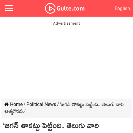
English
Home
/
Political News
/
‘జ‌గ‌న్ తాక‌ట్టు పెట్టింది.. తెలుగు వారి
ఆత్మ‌గౌర‌వం’
‘జ‌గ‌న్ తాక‌ట్టు పెట్టింది.. తెలుగు వారి