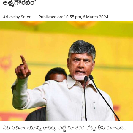
ఆత్మ‌గౌర‌వం’
Article by
Satya
Published on: 10:55 pm, 6 March 2024
ఏపీ స‌చివాల‌యాన్ని తాక‌ట్టు పెట్టి రూ.370 కోట్లు తీసుకురావ‌డం