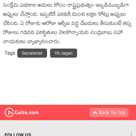
సంక్షేమ పథకాల అమలు కోసం రాష్ట్రప్రభుత్వం ఇబ్బడిముబ్బడిగా
అప్పులు చేస్తోంది. ఇప్పటికే పరిధికి మించి లక్షల కోట్లు అప్పులు
చేసింది. ఏ రోజుకు ఆరోజు ఆర్బీఐ వద్ద చేబదులు తీసుకుంటే తప్ప
రోజులు గడవని పరిస్థితులు నెలకొన్నాయ‌ని చంద్ర‌బాబు స‌హా
నాయ‌కులు వ్యాఖ్యానించారు.
Tags
Secrateriat
YS Jagan
Back To Top
FOLLOW US