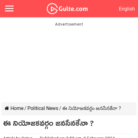
English
Home
/
Political News
/
ఈ నియోజకవర్గం జనసేనకేనా ?
ఈ నియోజకవర్గం జనసేనకేనా ?