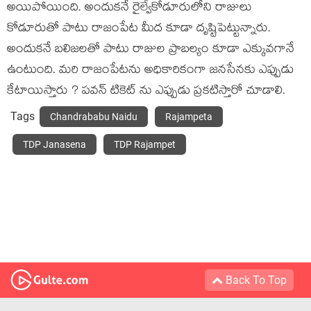
అయిపోయింది. అందుకనే రైల్వేకోడూరులోని రాజులు
కోడూరుతో పాటు రాజంపేట మీద కూడా దృష్టిపెట్టున్నారు.
అందుకనే బలిజలతో పాటు రాజుల ప్రాబల్యం కూడా ఎక్కువగానే
ఉంటుంది. మరి రాజంపేటను అధికారికంగా జనసేనకు ఎప్పుడు
కేటాయిస్తారు ? పవన్ టికెట్ ను ఎప్పుడు ప్రకటిస్తారో చూడాలి.
Tags
Chandrababu Naidu
Rajampeta
TDP Janasena
TDP Rajampet
Back To Top