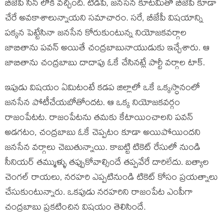
బీజేపీ సీన్ లోకి వచ్చింది. టీడీపీ, జనసేన కూటమితో బీజేపీ కూడా
చేరే అవకాశాలున్నాయని సమాచారం. సరే, బీజేపీ విషయాన్ని
పక్కన పెట్టేసినా జనసేన కోరుకుంటున్న నియోజకవర్గాల
జాబితాను పవన్ అయితే చంద్రబాబునాయుడుకు ఇచ్చేశారు. ఆ
జాబితాను చంద్రబాబు దాదాపు ఓకే చేసినట్లే పార్టీ వర్గాల టాక్.
ఇపుడు విషయం ఏమిటంటే కడప జిల్లాలో ఒకే ఒక్కస్ధానంలో
జనసేన పోటీచేయబోతోందట. ఆ ఒక్క నియోజకవర్గం
రాజంపేటట. రాజంపేటను తమకు కేటాయించాలని పవన్
అడగటం, చంద్రబాబు ఓకే చెప్పటం కూడా అయిపోయిందని
జనసేన వర్గాలు చెబుతున్నాయి. కాబట్టి టికెట్ రేసులో నుండి
సీనియర్ తమ్ముళ్ళు తప్పుకోవాల్సిందే తప్పవేరే దారిలేదు. బత్యాల
చెంగల్ రాయలు, నరహరి ఎప్పటినుండి టికెట్ కోసం ప్రయత్నాలు
చేసుకుంటున్నారు. ఒకపుడు నరహరిని రాజంపేట ఎంపీగా
చంద్రబాబు ప్రకటించిన విషయం తెలిసిందే.