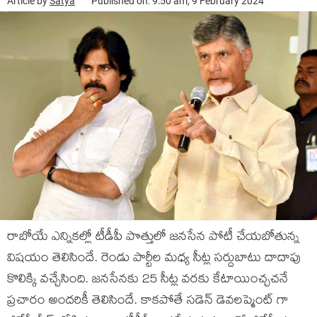
Article by
Satya
Published on: 9:50 am, 9 February 2024
రాబోయే ఎన్నికల్లో టీడీపీ పొత్తులో జనసేన పోటీ చేయబోతున్న
విషయం తెలిసిందే. రెండు పార్టీల మధ్య సీట్ల సర్దుబాటు దాదాపు
కొలిక్కి వచ్చేసింది. జనసేనకు 25 సీట్ల వరకు కేటాయించ్చచనే
ప్రచారం అందరికీ తెలిసిందే. కాకపోతే సడెన్ డెవలప్మెంట్ గా