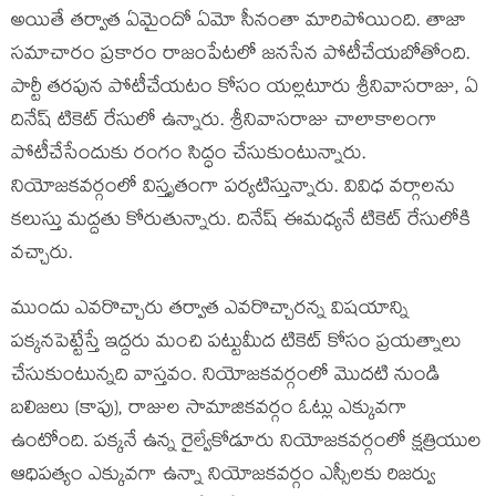
అయితే తర్వాత ఏమైందో ఏమో సీనంతా మారిపోయింది. తాజా
సమాచారం ప్రకారం రాజంపేటలో జనసేన పోటీచేయబోతోంది.
పార్టీ తరపున పోటీచేయటం కోసం యల్లటూరు శ్రీనివాసరాజు, ఏ
దినేష్ టికెట్ రేసులో ఉన్నారు. శ్రీనివాసరాజు చాలాకాలంగా
పోటీచేసేందుకు రంగం సిద్ధం చేసుకుంటున్నారు.
నియోజకవర్గంలో విస్తృతంగా పర్యటిస్తున్నారు. వివిధ వర్గాలను
కలుస్తు మద్దతు కోరుతున్నారు. దినేష్ ఈమధ్యనే టికెట్ రేసులోకి
వచ్చారు.
ముందు ఎవరొచ్చారు తర్వాత ఎవరొచ్చారన్న విషయాన్ని
పక్కనపెట్టేస్తే ఇద్దరు మంచి పట్టుమీద టికెట్ కోసం ప్రయత్నాలు
చేసుకుంటున్నది వాస్తవం. నియోజకవర్గంలో మొదటి నుండి
బలిజలు (కాపు), రాజుల సామాజికవర్గం ఓట్లు ఎక్కువగా
ఉంటోంది. పక్కనే ఉన్న రైల్వేకోడూరు నియోజకవర్గంలో క్షత్రియుల
ఆధిపత్యం ఎక్కువగా ఉన్నా నియోజకవర్గం ఎస్సీలకు రిజర్వు