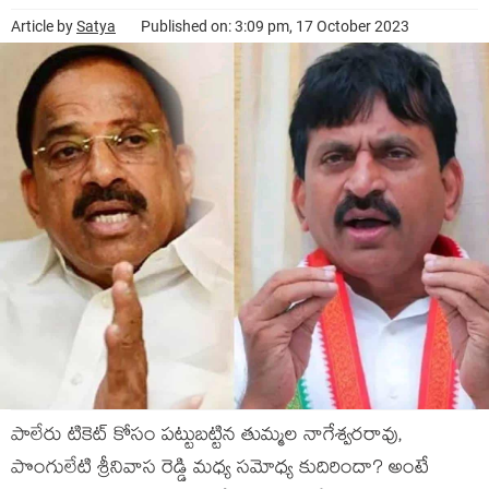
Article by
Satya
Published on: 3:09 pm, 17 October 2023
పాలేరు టికెట్ కోసం పట్టుబట్టిన తుమ్మల నాగేశ్వరరావు,
పొంగులేటి శ్రీనివాస రెడ్డి మధ్య సమోధ్య కుదిరిందా? అంటే