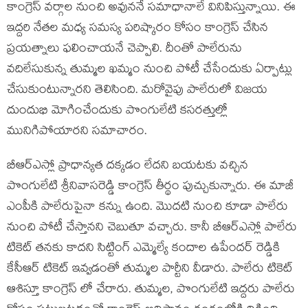
కాంగ్రెస్ వర్గాల నుంచి అవుననే సమాధానాలే వినిపిస్తున్నాయి. ఈ
ఇద్దరి నేతల మధ్య సమస్య పరిష్కారం కోసం కాంగ్రెస్ చేసిన
ప్రయత్నాలు ఫలించాయనే చెప్పాలి. దీంతో పాలేరును
వదిలేసుకున్న తుమ్మల ఖమ్మం నుంచి పోటీ చేసేందుకు ఏర్పాట్లు
చేసుకుంటున్నారని తెలిసింది. మరోవైపు పాలేరులో విజయ
దుందుభి మోగించేందుకు పొంగులేటి కసరత్తుల్లో
మునిగిపోయారని సమాచారం.
బీఆర్ఎస్లో ప్రాధాన్యత దక్కడం లేదని బయటకు వచ్చిన
పొంగులేటి శ్రీనివాసరెడ్డి కాంగ్రెస్ తీర్థం పుచ్చుకున్నారు. ఈ మాజీ
ఎంపీకి పాలేరుపైనా కన్ను ఉంది. మొదటి నుంచి కూడా పాలేరు
నుంచి పోటీ చేస్తానని చెబుతూ వచ్చారు. కానీ బీఆర్ఎస్లో పాలేరు
టికెట్ తనకు కాదని సిట్టింగ్ ఎమ్మెల్యే కందాల ఉపేందర్ రెడ్డికి
కేసీఆర్ టికెట్ ఇవ్వడంతో తుమ్మల పార్టీని వీడారు. పాలేరు టికెట్
ఆశిస్తూ కాంగ్రెస్ లో చేరారు. తుమ్మల, పొంగులేటి ఇద్దరు పాలేరు