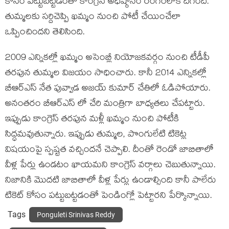
కోసం పట్టుబట్టడంతో కాంగ్రెస్ అధిష్ఠానం రంగంలోకి దిగింది.
తుమ్మలకు సర్దిచెప్పి ఖమ్మం నుంచి పోటీ చేయించేలా
ఒప్పించిందని తెలిసింది.
2009 ఎన్నికల్లో ఖమ్మం అసెంబ్లీ నియోజకవర్గం నుంచి టీడీపీ
తరపున తుమ్మల విజయం సాధించారు. కానీ 2014 ఎన్నికల్లో
బీఆర్ఎస్ నేత పువ్వాడ అజయ్ కుమార్ చేతిలో ఓడిపోయారు.
అనంతరం బీఆర్ఎస్ లో చేరి మంత్రిగా బాధ్యతలు చేపట్టారు.
ఇప్పుడు కాంగ్రెస్ తరపున మళ్లీ ఖమ్మం నుంచి పోటీకి
సిద్ధమవుతున్నారు. ఇప్పుడు తుమ్మల, పొంగులేటి టికెట్ల
విషయంపై స్పష్టత వచ్చిందనే చెప్పాలి. దీంతో రెండో జాబితాలో
వీళ్ల పేర్లు ఉండటం ఖాయమని కాంగ్రెస్ వర్గాలు చెబుతున్నాయి.
నిజానికి మొదటి జాబితాలో వీళ్ల పేర్లు ఉండాల్సింది కానీ పాలేరు
టికెట్ కోసం పట్టుబట్టడంతో పెండింగ్లో పెట్టారని పేర్కొన్నాయి.
Tags
Ponguleti Srinivas Reddy