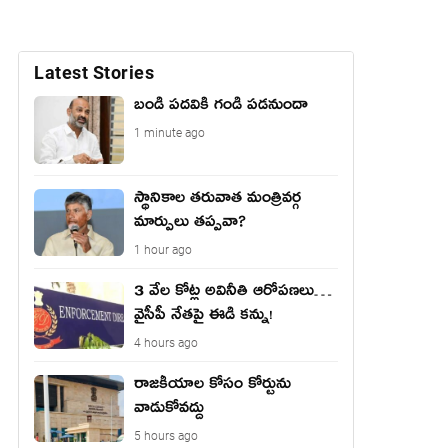
Latest Stories
బండి పదవికి గండి పడనుందా
1 minute ago
స్థానికాల తరువాత మంత్రివర్గ
మార్పులు తప్పవా?
1 hour ago
3 వేల కోట్ల అవినీతి ఆరోపణలు…
వైసీపీ నేతపై ఈడి కన్ను!
4 hours ago
రాజ‌కీయాల కోసం కోర్టును
వాడుకోవ‌ద్దు
5 hours ago