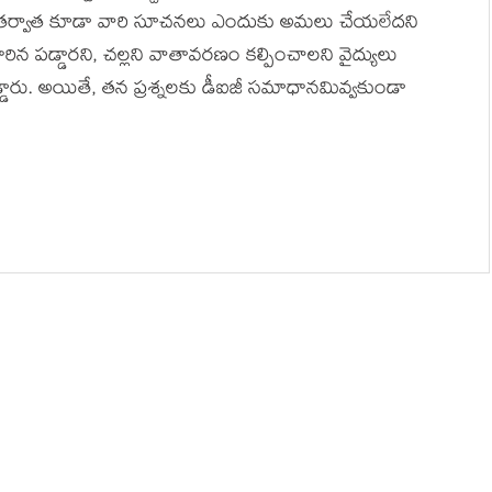
ంటల తర్వాత కూడా వారి సూచనలు ఎందుకు అమలు చేయలేదని
బారిన పడ్డారని, చల్లని వాతావరణం కల్పించాలని వైద్యులు
్డారు. అయితే, తన ప్రశ్నలకు డీఐజీ సమాధానమివ్వకుండా