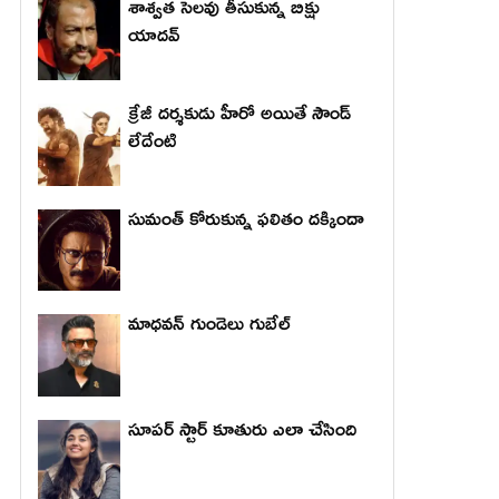
శాశ్వత సెలవు తీసుకున్న బిక్షు
యాదవ్
క్రేజీ దర్శకుడు హీరో అయితే సౌండ్
లేదేంటి
సుమంత్ కోరుకున్న ఫలితం దక్కిందా
మాధ‌వ‌న్ గుండెలు గుబేల్‌
సూపర్ స్టార్ కూతురు ఎలా చేసింది