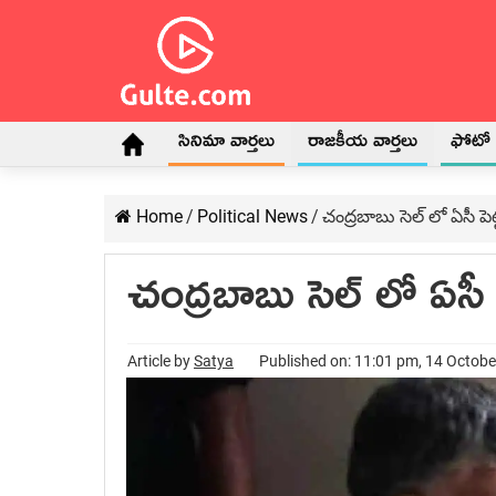
సినిమా వార్తలు
రాజకీయ వార్తలు
ఫోటో గ
Home
/
Political News
/
చంద్రబాబు సెల్ లో ఏసీ పెట
చంద్రబాబు సెల్ లో ఏసీ ప
Article by
Satya
Published on: 11:01 pm, 14 Octob