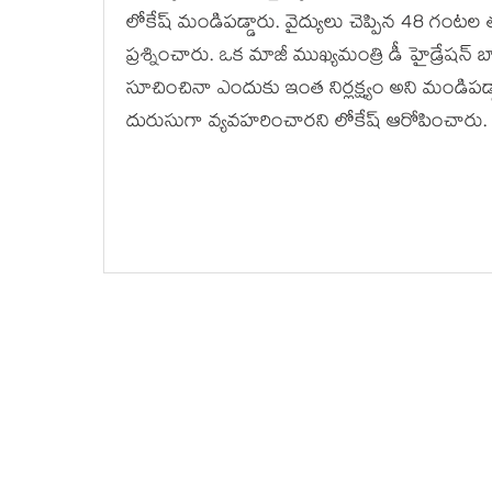
లోకేష్ మండిపడ్డారు. వైద్యులు చెప్పిన 48 గ
ప్రశ్నించారు. ఒక మాజీ ముఖ్యమంత్రి డీ హైడ్రేషన్ 
సూచించినా ఎందుకు ఇంత నిర్లక్ష్యం అని మండిపడ
దురుసుగా వ్యవహరించారని లోకేష్ ఆరోపించారు.