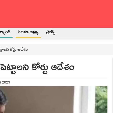
్యాలరీ
సినిమా రివ్యూ
ట్రెండ్స్
్టాలని కోర్టు ఆదేశం
ెట్టాలని కోర్టు ఆదేశం
er 2023