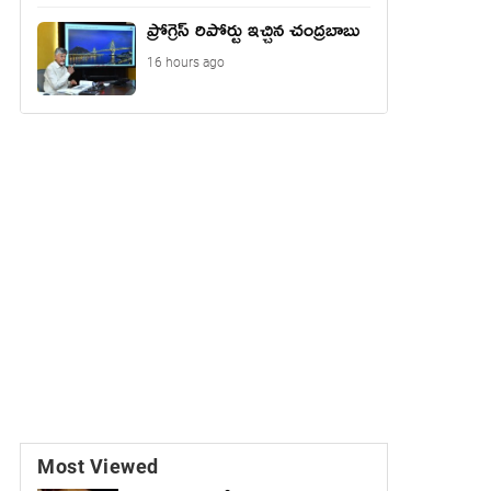
ప్రోగ్రెస్ రిపోర్టు ఇచ్చిన చంద్ర‌బాబు
16 hours ago
Most Viewed