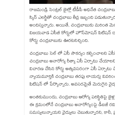
రాజమండ్రి సెంట్రల్ జైల్లో టీడీపీ అధినేత చంద్రబా
స్కిన్ ఎలర్జీతో చంద్రబాబు తీవ్ర ఇబ్బంది పడుతున్న
అందిస్తున్నారు. అయితే, చంద్రబాబుకు మరింత 
విజయవాడ ఏసీబీ కోర్టులో హౌస్‌మోషన్ పిటిషన్‌ 
కోర్టు చంద్రబాబుకు ఊరటనిచ్చింది.
చంద్రబాబు సెల్ లో ఏసీ సౌకర్యం కల్పించాలని ఏస
చంద్రబాబు అనారోగ్య రీత్యా ఏసీ ఏర్పాటు చేయాలన
విచారణ చేసిన కోర్టు అత్యవసరంగా ఏసీ ఏర్పాటు చ
న్యాయమూర్తికి చంద్రబాబు తరఫు లాయర్లు వివరించ
పిటిషన్ లో పేర్కొన్నారు. అవసరమైతే మెరుగైన వైద
అంతకుముందు, చంద్రబాబు ఆరోగ్య పరిస్థితిపై జైళ్
ఈ క్రమంలోనే చంద్రబాబు అనారోగ్యంపై డీఐజీ రవి కి
సమస్యలున్నాయని వైద్యులు చెబుతున్నారని, కానీ,