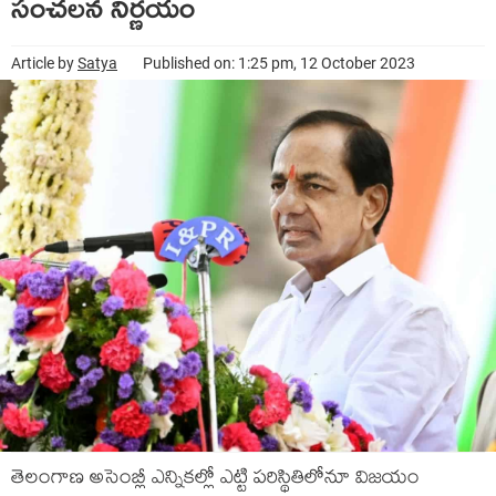
సంచ‌ల‌న నిర్ణ‌యం
Article by
Satya
Published on: 1:25 pm, 12 October 2023
తెలంగాణ అసెంబ్లీ ఎన్నిక‌ల్లో ఎట్టి ప‌రిస్థితిలోనూ విజ‌యం