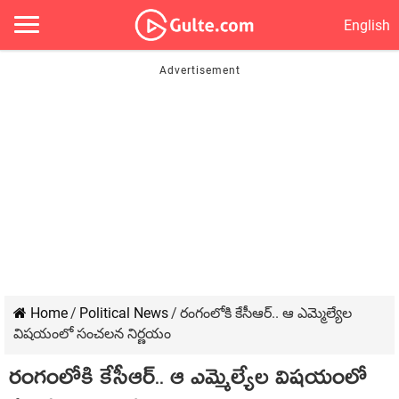
English
Home
/
Political News
/
రంగంలోకి కేసీఆర్‌.. ఆ ఎమ్మెల్యేల
విష‌యంలో సంచ‌ల‌న నిర్ణ‌యం
రంగంలోకి కేసీఆర్‌.. ఆ ఎమ్మెల్యేల విష‌యంలో