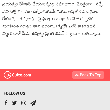
ప్ర‌య‌త్నం కేసీఆర్ చేయ‌నున్న‌ట్టు స‌మాచారం. మొత్తంగా.. వ‌చ్చే
ఎన్నిక‌ల్లో విజ‌యం ద‌క్కించుకునేందుకు.. ఇప్ప‌టికే మంత్రులు
కేటీఆర్‌, హ‌రీష్‌రావుల‌పై పూర్తిస్థాయి భారం మోపిన‌ప్పటికీ..
మ‌రికొంత మాత్రం తానే భ‌రించి.. హ్యాట్రిక్ మిస్ కాకూడ‌ద‌నే
నిర్ణ‌యంలో సీఎం ఉన్న‌ట్టు ప్ర‌గ‌తి భ‌వ‌న్ వ‌ర్గాలు చెబుతున్నాయి.
Back To Top
FOLLOW US