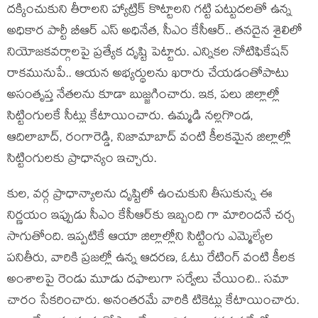
ద‌క్కించుకుని తీరాల‌ని హ్యాట్రిక్ కొట్టాల‌ని గ‌ట్టి ప‌ట్టుద‌ల‌తో ఉన్న
అధికార పార్టీ బీఆర్ ఎస్ అధినేత, సీఎం కేసీఆర్‌.. త‌న‌దైన శైలిలో
నియోజ‌క‌వ‌ర్గాల‌పై ప్ర‌త్యేక దృష్టి పెట్టారు. ఎన్నిక‌ల నోటిఫికేష‌న్
రాక‌మునుపే.. ఆయ‌న అభ్య‌ర్థులను ఖ‌రారు చేయ‌డంతోపాటు
అసంతృప్త నేత‌ల‌ను కూడా బుజ్జ‌గించారు. ఇక‌, ప‌లు జిల్లాల్లో
సిట్టింగుల‌కే సీట్లు కేటాయించారు. ఉమ్మ‌డి న‌ల్ల‌గొండ‌,
ఆదిలాబాద్‌, రంగారెడ్డి, నిజామాబాద్‌ వంటి కీల‌క‌మైన జిల్లాల్లో
సిట్టింగుల‌కు ప్రాధాన్యం ఇచ్చారు.
కుల‌, వ‌ర్గ ప్రాధాన్యాల‌ను దృష్టిలో ఉంచుకుని తీసుకున్న ఈ
నిర్ణ‌యం ఇప్పుడు సీఎం కేసీఆర్‌కు ఇబ్బంది గా మారింద‌నే చ‌ర్చ
సాగుతోంది. ఇప్పటికే ఆయా జిల్లాల్లోని సిట్టింగు ఎమ్మెల్యేల
ప‌నితీరు, వారికి ప్ర‌జ‌ల్లో ఉన్న ఆద‌ర‌ణ‌, ఓటు రేటింగ్ వంటి కీల‌క
అంశాల‌పై రెండు మూడు ద‌ఫాలుగా స‌ర్వేలు చేయించి.. స‌మా
చారం సేక‌రించారు. అనంత‌ర‌మే వారికి టికెట్లు కేటాయించారు.