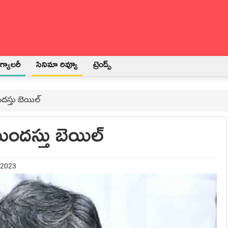
్యాలరీ
సినిమా రివ్యూ
ట్రెండ్స్
ందస్తు బెయిల్
ముందస్తు బెయిల్
 2023