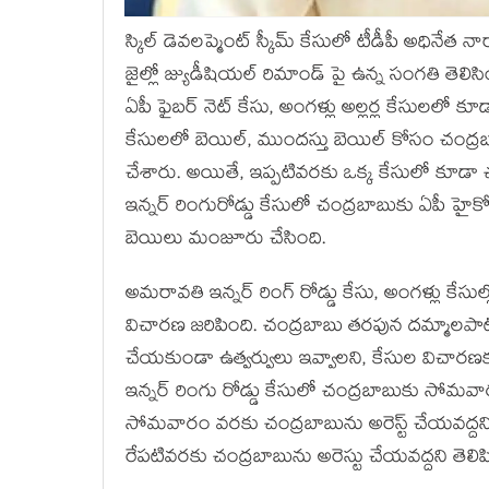
స్కిల్ డెవలప్మెంట్ స్కీమ్ కేసులో టీడీపీ అధినే
జైల్లో జ్యుడీషియల్ రిమాండ్ పై ఉన్న సంగతి తెలిసి
ఏపీ ఫైబర్ నెట్ కేసు, అంగళ్లు అల్లర్ల కేసులలో
కేసులలో బెయిల్, ముందస్తు బెయిల్ కోసం చంద్రబా
చేశారు. అయితే, ఇప్పటివరకు ఒక్క కేసులో కూడ
ఇన్నర్ రింగురోడ్డు కేసులో చంద్రబాబుకు ఏపీ హైకో
బెయిలు మంజూరు చేసింది.
అమరావతి ఇన్నర్ రింగ్ రోడ్డు కేసు, అంగళ్లు కేసు
విచారణ జరిపింది. చంద్రబాబు తరపున దమ్మాలపాటి శ
చేయకుండా ఉత్వర్వులు ఇవ్వాలని, కేసుల విచారణక
ఇన్నర్ రింగు రోడ్డు కేసులో చంద్రబాబుకు సోమవ
సోమవారం వరకు చంద్రబాబును అరెస్ట్ చేయవద్దని 
రేపటివరకు చంద్రబాబును అరెస్టు చేయవద్దని తెలిప