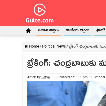
సినిమా వార్తలు
రాజకీయ వార్తలు
ఫోటో గ
Home
/
Political News
/
బ్రేకింగ్: చంద్రబాబుకు ము
బ్రేకింగ్: చంద్రబాబుకు 
Article by
Satya
Published on: 3:55 pm, 11 October