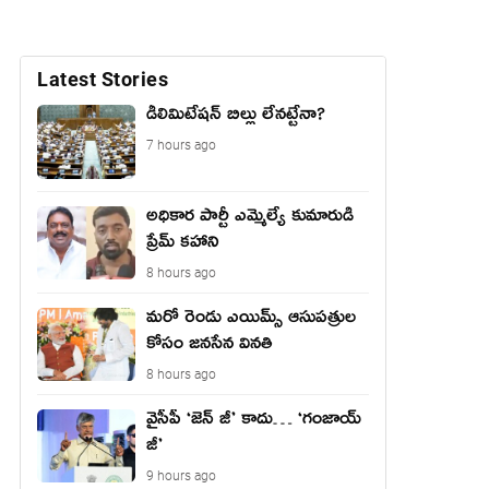
Latest Stories
డీలిమిటేషన్ బిల్లు లేన‌ట్టేనా?
7 hours ago
అధికార పార్టీ ఎమ్మెల్యే కుమారుడి
ప్రేమ్ కహాని
8 hours ago
మరో రెండు ఎయిమ్స్ ఆసుపత్రుల
కోసం జనసేన వినతి
8 hours ago
వైసీపీ ‘జెన్ జీ’ కాదు… ‘గంజాయ్
జీ’
9 hours ago