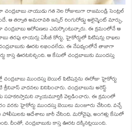
త నారా చంద్రబాబు నాయుడు గత నెల రోజులుగా రాజమండ్రి సెంట్రల్
ందే. ఆ తర్వాత అమరావతి ఇన్నర్ రింగురోడ్డు అలైన్మెంట్ మార్పు,
 కూడా చంద్రబాబు ఆరోపణలు ఎదుర్కొంటున్నారు. ఈ క్రమంలోనే ఆ
బు తరఫు లాయర్లు ఏసీబీ కోర్టు, హైకోర్టులో పిటిషన్లు దాఖలు
ా చంద్రబాబుకు ఊరట లభించలేదు. ఈ నేపథ్యంలోనే తాజాగా
ర్టు కాస్త ఊరటనిచ్చింది. ఆ కేసులో చంద్రబాబుకు ముందస్తు
ల్లో చంద్రబాబు ముందస్తు బెయిల్ పిటిషన్లను ఈరోజు హైకోర్టు
్రీనివాస్ వాదనలు వినిపించారు. చంద్రబాబును అరెస్ట్
ు సహకరిస్తామని న్యాయమూర్తికి వెల్లడించారు. ఈ క్రమంలో
ారం వరకు హైకోర్టు ముందస్తు బెయిలు మంజూరు చేసింది. వచ్చే
పోలీసులకు ఆదేశాలు జారీ చేసింది. మరోవైపు, అంగళ్లు కేసులో
ింది. దీంతో, చంద్రబాబుకు కాస్త ఊరట దక్కినట్లయింది.