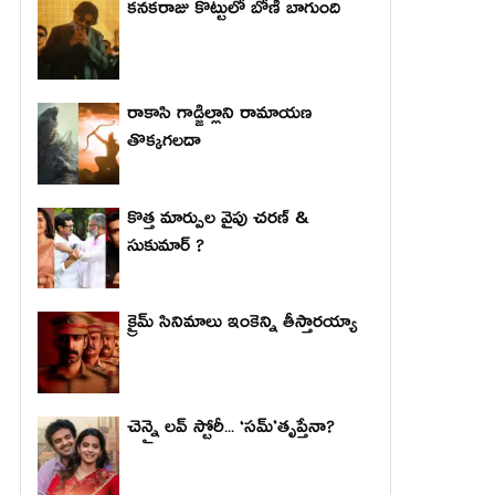
కనకరాజు కొట్టులో బోణీ బాగుంది
రాకాసి గాడ్జిల్లాని రామాయణ
తొక్కగలదా
కొత్త మార్పుల వైపు చరణ్ &
సుకుమార్ ?
క్రైమ్ సినిమాలు ఇంకెన్ని తీస్తారయ్యా
చెన్నై లవ్ స్టోరీ... ‘సమ్’తృప్తేనా?