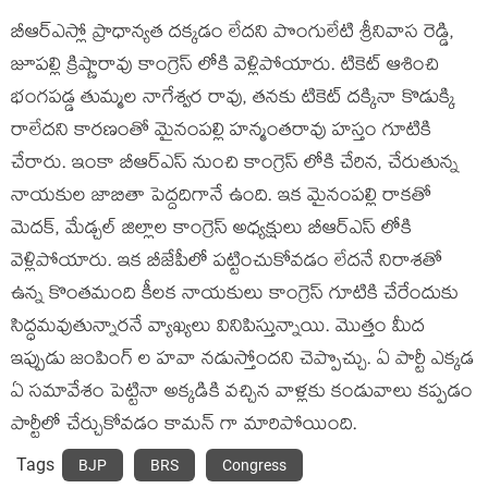
బీఆర్ఎస్లో ప్రాధాన్యత దక్కడం లేదని పొంగులేటి శ్రీనివాస రెడ్డి,
జూపల్లి క్రిష్ణారావు కాంగ్రెస్ లోకి వెళ్లిపోయారు. టికెట్ ఆశించి
భంగపడ్డ తుమ్మల నాగేశ్వర రావు, తనకు టికెట్ దక్కినా కొడుక్కి
రాలేదని కారణంతో మైనంపల్లి హన్మంతరావు హస్తం గూటికి
చేరారు. ఇంకా బీఆర్ఎస్ నుంచి కాంగ్రెస్ లోకి చేరిన, చేరుతున్న
నాయకుల జాబితా పెద్దదిగానే ఉంది. ఇక మైనంపల్లి రాకతో
మెదక్, మేడ్చల్ జిల్లాల కాంగ్రెస్ అధ్యక్షులు బీఆర్ఎస్ లోకి
వెళ్లిపోయారు. ఇక బీజేపీలో పట్టించుకోవడం లేదనే నిరాశతో
ఉన్న కొంతమంది కీలక నాయకులు కాంగ్రెస్ గూటికి చేరేందుకు
సిద్ధమవుతున్నారనే వ్యాఖ్యలు వినిపిస్తున్నాయి. మొత్తం మీద
ఇప్పుడు జంపింగ్ ల హవా నడుస్తోందని చెప్పొచ్చు. ఏ పార్టీ ఎక్కడ
ఏ సమావేశం పెట్టినా అక్కడికి వచ్చిన వాళ్లకు కండువాలు కప్పడం
పార్టీలో చేర్చుకోవడం కామన్ గా మారిపోయింది.
Tags
BJP
BRS
Congress