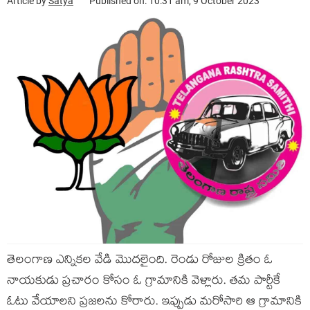
Article by
Satya
Published on: 10:31 am, 9 October 2023
తెలంగాణ ఎన్నికల వేడి మొదలైంది. రెండు రోజుల క్రితం ఓ
నాయకుడు ప్రచారం కోసం ఓ గ్రామానికి వెళ్లారు. తమ పార్టీకే
ఓటు వేయాలని ప్రజలను కోరారు. ఇప్పుడు మరోసారి ఆ గ్రామానికి