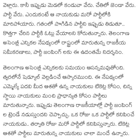
వెళ్లారు. కానీ ఇప్పుడు మెడలో కండువా వేరు. చేతిలో జెండా వేరు.
పార్టీ వేరు. ఎందుకంటే ఆ నాయకుడు మరో పార్టీలోకి
మారిపోయారు. గతంలో పొగిడిన పార్టీని ఇప్పుడు తిడుతూ..
కొత్తగా చేరిన పార్టీకి ఓట్లు వేయాలని కోరుతున్నారు. తెలంగాణ
అసెంబ్లీ ఎన్నికల నేపథ్యంలో రాష్ట్రంలో మారుతున్న రాజకీయ
సమీకరణాలు, పార్టీ జంపింగ్ లకు ఈ ఉదంతమే నిదర్శనం.
తెలంగాణ అసెంబ్లీ ఎన్నికలకు సమయం ఆసన్నమవుతోంది.
త్వరలోనే షెడ్యూల్ వెల్లడించే ఆస్కారముంది. ఈ నేపథ్యంలో
ఎమ్మెల్యే పదవి మీద ఆశతో ఉన్న నాయకులు టికెట్ల కోసం, చిన్న
స్థాయి నాయకులు మంచి ప్రాధాన్యత కోసం పార్టీలు
మారుతున్నారు. ఇప్పుడు తెలంగాణ రాజకీయాల్లో పార్టీ జంపింగ్
ల ట్రెండే నడుస్తుందని చెప్పొచ్చు. ఒక రోజు ఒక పార్టీలో కనిపించే
నాయకుడు.. తర్వాతి రోజు మరో పార్టీలో కనిపిస్తున్నారు. టికెట్ల
ఆశతో పార్టీలు మారుతున్న నాయకులు చాలా మందే ఉన్నారు.