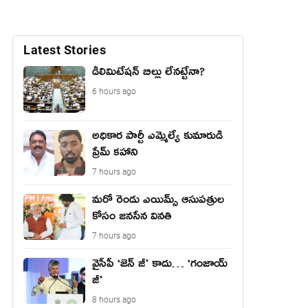
Latest Stories
డీలిమిటేషన్ బిల్లు లేన‌ట్టేనా?
6 hours ago
అధికార పార్టీ ఎమ్మెల్యే కుమారుడి
ప్రేమ్ కహాని
7 hours ago
మరో రెండు ఎయిమ్స్ ఆసుపత్రుల
కోసం జనసేన వినతి
7 hours ago
వైసీపీ ‘జెన్ జీ’ కాదు… ‘గంజాయ్
జీ’
8 hours ago