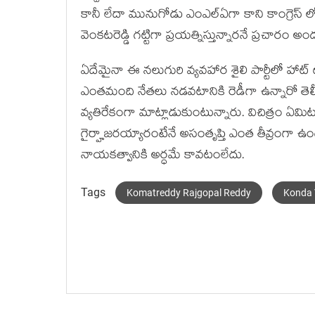
కానీ లేదా మునుగోడు ఎంఎల్ఏగా కాని కాంగ్రెస్ లో
వెంకటరెడ్డి గట్టిగా ప్రయత్నిస్తున్నారనే ప్రచారం అంద
ఏదేమైనా ఈ నలుగురి వ్యవహార శైలి పార్టీలో హా
ఎంతమంది నేతలు నడవటానికి రెడీగా ఉన్నారో తెలీట
వ్యతిరేకంగా మాట్లాడుకుంటున్నారు. విచిత్రం ఏమ
గైర్హాజరయ్యారంటేనే అసంతృప్తి ఎంత తీవ్రంగా ఉంద
నాయకత్వానికి అర్ధమే కావటంలేదు.
Tags
Komatreddy Rajgopal Reddy
Konda 