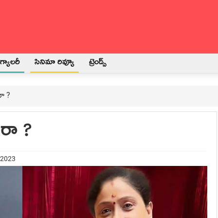
్యాలరీ
సినిమా రివ్యూ
ట్రెండ్స్
ా ?
ారా ?
 2023