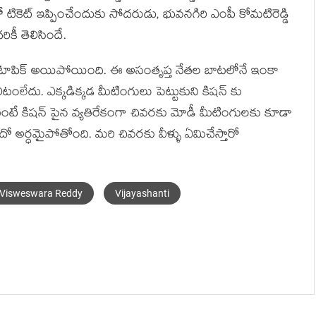
 టికెట్ ఇప్పించేందుకు సోదరుడు, భువనగిరి ఎంపీ కోమటిరెడ్డి
రికీ తెలిసిందే.
ట్ టాపిక్ అయిపోయింది. ఈ అసంతృప్త నేతల బాటలోనే ఇంకా
ంలేదు. ఎక్కడిక్కడ మీటింగులు పెట్టుకుని కిషన్ కు
ిటంటే కిషన్ పైన వ్యతిరేకంగా చివరకు మోడీ మీటింగులకు కూడా
ో అర్ధమైపోతోంది. మరి చివరకు వీళ్ళు ఏమిచేస్తారో
Visweswara Reddy
Vijayashanti