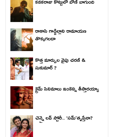
కనకరాజు కొట్టులో బోణీ బాగుంది
రాకాసి గాడ్జిల్లాని రామాయణ
తొక్కగలదా
కొత్త మార్పుల వైపు చరణ్ &
సుకుమార్ ?
క్రైమ్ సినిమాలు ఇంకెన్ని తీస్తారయ్యా
చెన్నై లవ్ స్టోరీ... ‘సమ్’తృప్తేనా?