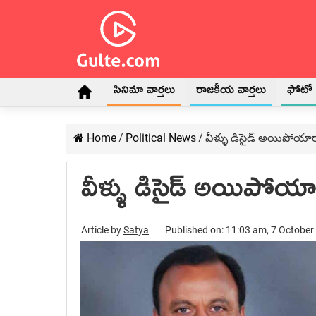
సినిమా వార్తలు
రాజకీయ వార్తలు
ఫోటో గ
Home
/
Political News
/
వీళ్ళు డిసైడ్ అయిపోయార
వీళ్ళు డిసైడ్ అయిపోయ
Article by
Satya
Published on: 11:03 am, 7 October