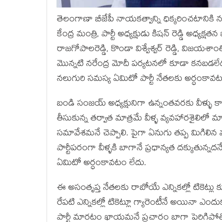
తెలంగాణా బీజేపీ నాయకత్వాన్ని ధిక్కరించటానిక
కేంద్ర మంత్రి, పార్టీ అధ్యక్షుడు కిషన్ రెడ్డి అధ్
రాజగోపాలరెడ్డి, కొండా విశ్వేశ్వర్ రెడ్డి, విజయశా
మొన్నటి నరేంద్ర మోదీ పర్యటనలో కూడా కనబడలేద
నలుగురి సమస్య ఏమిటో పార్టీ నేతలకు అర్ధంకావట
బండి సంజయ్ అధ్యక్షునిగా ఉన్నంతవరకు వీళ్ళు కాస్
తీసుకున్న తర్వాత మాత్రమే వీళ్ళ వ్యవహారశైలిలో 
సమావేశమనే చెప్పాలి. పైగా ఏనుగు తప్ప మిగిలిన మ
పార్టీపరంగా వీళ్ళకి బాగానే ప్రధాన్యత దక్కుతున్న
ఏమిటో అర్ధంకావటం లేదు.
ఈ అసంతృప్త నేతలకు రాబోయే ఎన్నికల్లో టికెట్లు
రేపటి ఎన్నికల్లో టికెట్లూ గ్యారెంటీనే అయినా ఎం
పార్టీ మారటం ఖాయమనే ప్రచారం బాగా పెరిగిపోతోంద