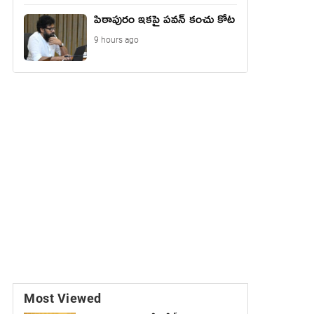
పిఠాపురం ఇకపై పవన్ కంచు కోట
9 hours ago
Most Viewed