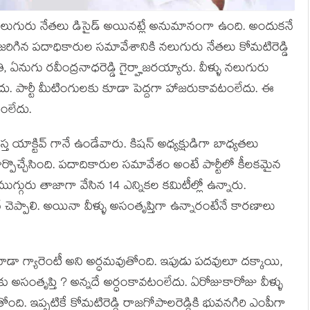
ి నలుగురు నేతలు డిసైడ్ అయినట్లే అనుమానంగా ఉంది. అందుకనే
యక్షతన జరిగిన పదాధికారుల సమావేశానికి నలుగురు నేతలు కోమటిరెడ్డి
ంతి, ఏనుగు రవీంద్రనాధరెడ్డి గైర్హాజరయ్యారు. వీళ్ళు నలుగురు
ు. పార్టీ మీటింగులకు కూడా పెద్దగా హాజరుకావటంలేదు. ఈ
ంలేదు.
త యాక్టివ్ గానే ఉండేవారు. కిషన్ అధ్యక్షుడిగా బాధ్యతలు
మార్పొచ్చేసింది. పదాదికారుల సమావేశం అంటే పార్టీలో కీలకమైన
ుగ్గురు తాజాగా వేసిన 14 ఎన్నికల కమిటీల్లో ఉన్నారు.
దనే చెప్పాలి. అయినా వీళ్ళు అసంతృప్తిగా ఉన్నారంటేనే కారణాలు
 కూడా గ్యారెంటీ అని అర్ధమవుతోంది. ఇపుడు పదవులూ దక్కాయి,
దుకు అసంతృప్తి ? అన్నదే అర్ధంకావటంలేదు. ఏరోజుకారోజు వీళ్ళు
ి. ఇప్పటికే కోమటిరెడ్డి రాజగోపాలరెడ్డికి భువనగిరి ఎంపీగా