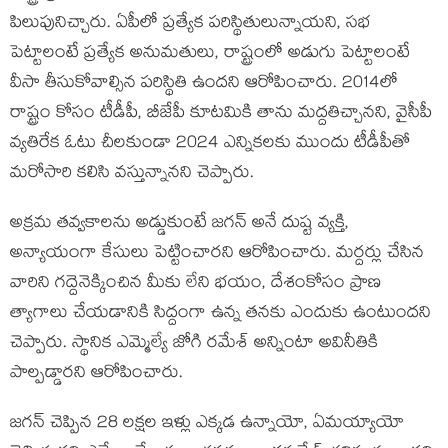
పిలుపునిచ్చారు. ఏపీలో ప్రత్యేక పరిస్థితులున్నాయని, సభ
పెట్టాలంటే ప్రత్యేక అనుమతులు, రాష్ట్రంలో అడుగు పెట్టాలంటే
వీసా తీసుకోవాల్సిన పరిస్థితి ఉందని ఆరోపించారు. 2014లో
రాష్ట్రం కోసం టీడీపీ, బీజేపీ కూటమికి తాను మద్దతిచ్చానని, వైసీపీ
వ్యతిరేక ఓటు చీలకుండా 2024 ఎన్నికలకు ముందు టీడీపీతో
మరోసారి కలిసి వస్తున్నానని చెప్పారు.
అక్రమ తవ్వకాలను అడ్డుకుంటే జగన్ అనే దుష్ట వ్యక్తి,
అన్యాయంగా కేసులు పెట్టించారని ఆరోపించారు. మర్దర్లు చేసిన
వారిని గద్దెనెక్కించిన మీకు లేని భయం, దేశంకోసం ప్రాణ
త్యాగాలు చేయడానికి సిద్దంగా ఉన్న తనకు ఎందుకు ఉంటుందని
చెప్పారు. స్థానిక ఎమ్మెల్యే జోగి రమేశ్ అన్నింటా అవినీతికి
పాల్పడ్డారని ఆరోపించారు.
జగన్ చెప్పిన 28 లక్షల ఇళ్లు ఎక్కడ ఉన్నాయో, ఏమయ్యాయో