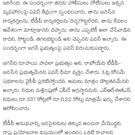
జరిగింది. ఈ సందర్భంగా తనకు పోలీసులు నోటీసులు ఇచ్చిన
వ్యవహారంపై పవన్ తీవ్రంగా స్పందించారు. తాను జనసేన
కార్యకర్తలను, టీడీపీ కార్యకర్తలను రెచ్చగొట్టలేదని, తాను కేవలం
ఆవేశంగా మాట్లాడానని చెప్పారు. తాను ఎప్పటికీ అలా చేసేవాడిని
కాదని, కొట్టండి, తగలబెట్టండి అని చెప్పనని పవన్ అన్నారు. ఈ
సందర్భంగా జగన్ ప్రభుత్వంపై పవన్ విరుచుకుపడ్డారు.
జగన్‌ది రూపాయి పావలా ప్రభుత్వం అని, రాబోయేది టీడీపీ-
జనసేన ప్రభుత్వమేనని పవన్ ధీమా వ్యక్తం చేశారు. ఓట్ల కోసమే
పథకాలను వైసీపీ ప్రకటిస్తోందని, అమలు మాత్రం డొల్లతనమేనని
అన్నారు. నిధుల మళ్లింపులో ఏపీదే అగ్రస్థానమని, ఎన్ఆర్ఈజీఎస్
నిధులు రూ.337 కోట్లలో రూ.6.22 కోట్లు మాత్రమే ఖర్చు చేశారని
ఆరోపించారు.
టీడీపీ అనుభవాన్ని జనసైనికులు తక్కువ అంచనా వేయొద్దని,
రాష్ట్ర ప్రయోజనాల విషయంలో అందరం ఒకటి కావాలని