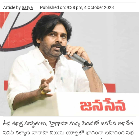
Article by
Satya
Published on: 9:38 pm, 4 October 2023
తీవ్ర ఉద్రిక్త పరిస్థితులు, హైడ్రామా మధ్య పెడనలో జనసేన అధినేత
పవన్ కల్యాణ్ వారాహి విజయ యాత్రలో భాగంగా బహిరంగ సభ