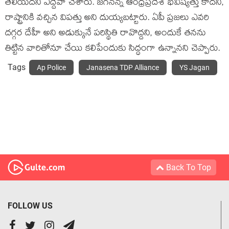
తెలియదని ఎద్దేవా చేశారు. జగనన్న ఆంధ్రప్రదేశ్ భవిష్యత్తు కాదని,
రాష్ట్రానికి వచ్చిన విపత్తు అని దుయ్యబట్టారు. ఏపీ ప్రజలు ఎవరి
దగ్గర దేహీ అని అడుక్కునే పరిస్థితి రావొద్దని, అందుకే తనను
తిట్టిన వారితోనూ చేయి కలిపేందుకు సిద్ధంగా ఉన్నానని చెప్పారు.
Tags
Ap Police
Janasena TDP Alliance
YS Jagan
Back To Top
FOLLOW US