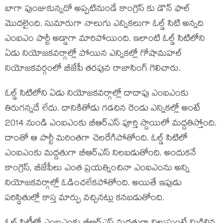
బాగా పుంజుకున్నదో అప్పటినుండే కాంగ్రెస్ కు డౌన్ ఫాల్
మొదలైంది. సుమారుగా నాలుగు ఎన్నికలుగా ఓల్డ్ సిటి అన్నది
ఎంఐఎం పార్టీ అడ్డాగా మారిపోయింది. ఇలాంటి ఓల్డ్ సిటిలోని
ఏడు నియోజకవర్గాల్లో పోయిన ఎన్నికల్లో గోషామహల్
నియోజకవర్గంలో బీజేపీ తరపున రాజాసింగ్ గెలిచారు.
ఓల్డ్ సిటిలోని ఏడు నియోజకవర్గాల్లో దాదాపు ఎంఐఎంకు
తిరుగన్నదే లేదు. దానికితోడు గడచిన రెండు ఎన్నికల్లో అంటే
2014 నుండి ఎంఐఎంకు బీఆర్ఎస్ పూర్తి స్దాయిలో మద్దతిస్తోంది.
దాంతో ఆ పార్టీ మరింతగా చెలరేగిపోతోంది. ఓల్డ్ సిటిలో
ఎంఐఎంకు మద్దతుగా బీఆర్ఎస్ నిలబడుతోంది. అందుకనే
కాంగ్రెస్, బీజేపీలు ఎంత ప్రయత్నించినా ఎంఐఎంను అన్ని
నియోజకవర్గాల్లో ఓడించలేకపోతోంది. అయితే ఇపుడు
పరిస్ధితుల్లో కాస్త మార్పు వచ్చినట్లు కనబడుతోంది.