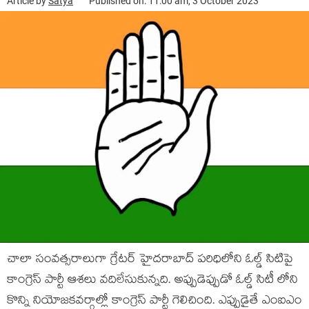
Article by
Satya
Published on: 11:00 am, 3 October 2023
చాలా సంవత్సరాలుగా గ్రేటర్ హైదరాబాద్ పరిధిలోని ఓల్డ్ సిటిపై
కాంగ్రెస్ పార్టీ ఆశలు వదిలేసుకున్నది. అప్పుడెప్పుడో ఓల్డ్ సిటీ లోని
కొన్ని నియోజకవర్గాల్లో కాంగ్రెస్ పార్టీ గెలిచింది. ఎప్పుడైతే ఎంఐఎం