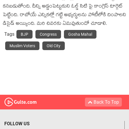
కనబడుతోంది. దీన్ని అడ్డంపెట్టుకుని ఓల్డ్ సిటి పై కాంగ్రెస్ టార్గెట్
పెట్టింది. రాబోయే ఎన్నికల్లో గట్టి అభ్యర్థులను పోటీలోకి దింపాలని
డిసైడ్ అయ్యింది. మరి చివరకు ఏమవుతుందో చూడాలి.
Tags
BJP
Congress
Gosha Mahal
Muslim Voters
Old City
Back To Top
FOLLOW US