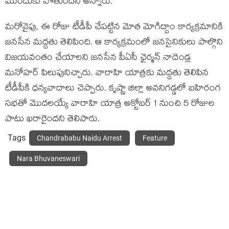
ముందుకు పోతుందని అన్నారు.
మరోవైపు, ఈ రోజు టీడీపీ చేపట్టిన మోత మోగిద్దాం కార్యక్రమానికి
జనసేన మద్దతు తెలిపింది. ఆ కార్యక్రమంలో జనసైనికులు పాల్గొని
విజయవంతం చేయాలని జనసేన పీఏసీ ఛైర్మన్ నాదెండ్ల
మనోహర్ పిలుపునిచ్చారు. వారాహి యాత్రకు మద్దతు తెలిపిన
టీడీపీకి ధన్యవాదాలు చెప్పారు. కృష్ణా జిల్లా అవనిగడ్డలో బహిరంగ
సభతో మొదలయ్యే వారాహి యాత్ర అక్టోబర్ 1 నుంచి 5 రోజుల
పాటు ఖరారైందని తెలిపారు.
Tags
Chandrababu Naidu Arrest
Feature
Nara Bhuvaneswari