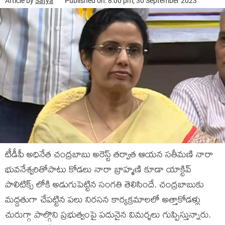
Article by
Satya
Published on: 8:00 pm, 30 September 2023
టీడీపీ అధినేత చంద్రబాబు అరెస్ట్ తర్వాత ఆయన సతీమణి నారా
భువనేశ్వరితోపాటు కోడలు నారా బ్రాహ్మణి కూడా యాక్టివ్
పాలిటిక్స్ లోకి అడుగుపెట్టిన సంగతి తెలిసిందే. చంద్రబాబుకు
మద్దతుగా చేపట్టిన పలు నిరసన కార్యక్రమాలలో అత్తాకోడళ్లు
చురుగ్గా పాల్గొని ప్రభుత్వంపై పదునైన విమర్శలు గుప్పిస్తున్నారు.