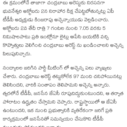
ఈ క్రమంలోనే తాజాగా చంద్రబాబు అరెస్టుకు నిరసనగా
భువనేశ్వరి అక్టోబరు 2న నిరాహార దీక్ష చేపట్టబోతున్నట్లు ఏపీ
టీడీపీ అధ్యక్షుడు కింజరాపు అచ్చెన్నాయుడు వెల్లడించారు.
అక్టోబరు 2వ తేదీ రాత్రి 7 గంటల నుంచి 7.05 వరకు 5
నిమిషాలపాటు ప్రతి ఇంట్లోనూ లైట్లు ఆపేసి బయటికి వచ్చి
కొవ్వొత్తులు వెలిగించి చంద్రబాబు అరెస్ట్ ను ఖండించాలని అచ్చెన్న
పిలుపునిచ్చారు.
నంద్యాలల జరిగిన పార్టీ మీటింగ్ లో అచ్చెన్న పలు వ్యాఖ్యలు
చేశారు. చంద్రబాబు అరెస్ట్ తట్టుకోలేక 97 మంది చనిపోయినట్లు
తెలిసిందని, వారికి సంతాపం తెలిపామని అచ్చెన్న అన్నారు.
త్వరలోనే టీడీపీ, జనసేన జేఏసీ రూపుదిద్దుకుంటుందని, ఆ తర్వాత
పోరాటం ఉద్ధృతం చేస్తామని చెప్పారు. రాష్ట్రస్థాయిలో ఆ జేఏసీ
ఉంటుందని, ఇక నుంచి ప్రభుత్వానికి వ్యతిరేకంగా జరిగే ప్రతి
కార్యక్రమంలో జనసేనతో సమన్వయం చేసుకొని టీడీపీ