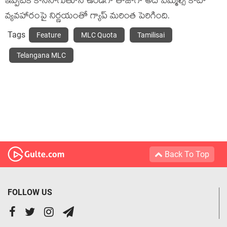
ఇప్పటికీ కొనసాగుతూనే ఉండగా తాజాగా అదే ఎమ్మెల్సీ కోటా
వ్యవహారంపై నిర్ణయంతో గ్యాప్ మరింత పెరిగింది.
Tags
Feature
MLC Quota
Tamilisai
Telangana MLC
Back To Top
FOLLOW US