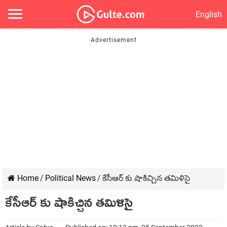
English
Home
/
Political News
/
కేసీఆర్ కు షాకిచ్చిన తమిళిసై
కేసీఆర్ కు షాకిచ్చిన తమిళిసై