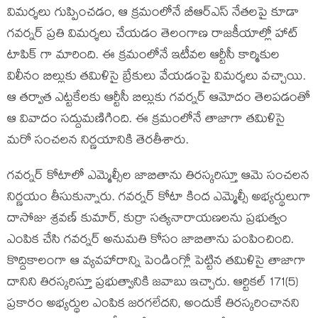
విమర్శలు గుప్పించడం, ఆ క్రమంలోనే బీఆర్ఎస్ నేతలపై కూడా
గవర్నర్ ప్రతి విమర్శలు చేయడం తెలంగాణ రాజకీయాల్లో హాట్
టాపిక్ గా మారింది. ఈ క్రమంలోనే ఇటీవల ఆర్టీసీ కార్మికుల
విలీనం బిల్లుకు తమిళిసై బ్రేకులు వేయడంపై విమర్శలు వచ్చాయి.
ఆ తర్వాత ఎట్టకేలకు ఆర్టీసీ బిల్లుకు గవర్నర్ ఆమోదం తెలపడంతో
ఆ వివాదం సద్దుమణిగింది. ఈ క్రమంలోనే తాజాగా తమిళిసై
మరో సంచలన నిర్ణయానికి తెరతీశారు.
గవర్నర్ కోటాలో ఎమ్మెల్సీల జాబితాను తిరస్కరిస్తూ ఆమె సంచలన
నిర్ణయం తీసుకున్నారు. గవర్నర్ కోటా కింద ఎమ్మెల్సీ అభ్యర్థులుగా
దాసోజు శ్రవణ్ కుమార్, కుర్రా సత్యనారాయణలను ప్రభుత్వం
ఎంపిక చేసి గవర్నర్ అనుమతి కోసం జాబితాను పంపించింది.
కొద్దికాలంగా ఆ వ్యవహారాన్ని పెండింగ్లో పెట్టిన తమిళిసై తాజాగా
దానిని తిరస్కరిస్తూ ప్రభుత్వానికి జవాబు ఇచ్చారు. ఆర్టికల్ 171(5)
ప్రకారం అభ్యర్థుల ఎంపిక జరగలేదని, అందుకే తిరస్కరించానని