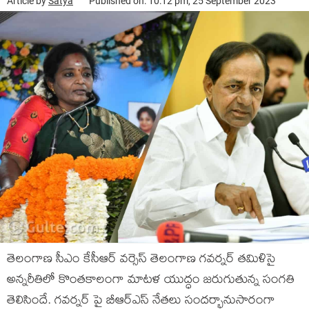
Article by
Satya
Published on: 10:12 pm, 25 September 2023
తెలంగాణ సీఎం కేసీఆర్ వర్సెస్ తెలంగాణ గవర్నర్ తమిళిసై
అన్నరీతిలో కొంతకాలంగా మాటళ యుద్ధం జరుగుతున్న సంగతి
తెలిసిందే. గవర్నర్ పై బీఆర్ఎస్ నేతలు సందర్భానుసారంగా