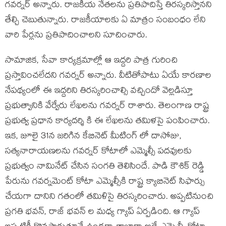
గవర్నర్ అన్నారు. రాజకీయ నేతలను ప్రతిపాదిస్తే తిరస్కరిస్తానని
తేల్చి చెబుతున్నారు. రాజకీయాలకు ఏ మాత్రం సంబంధం లేని
వారి పేర్లను ప్రతిపాదించాలని సూచించారు.
సామాజిక, సేవా కార్యక్రమాల్లో ఆ ఇద్దరి పాత్ర గురించి
ప్రస్తావించలేదని గవర్నర్ అన్నారు. వీటితోపాటు ఏయే కారణాల
నేపథ్యంలో ఈ ఇద్దరిని తిరస్కరించాల్సి వచ్చిందో వెల్లడిస్తూ
ప్రభుత్వానికి వేర్వేరు లేఖలను గవర్నర్ రాశారు. తెలంగాణ రాష్ట్ర
ప్రభుత్వ ప్రధాన కార్యదర్శి కి ఈ లేఖలను తమిళసై పంపించారు.
ఇక, జూలై 31న జరిగిన కేబినెట్ మీటింగ్ లో దాసోజు,
సత్యనారాయణలను గవర్నర్ కోటాలో ఎమ్మెల్సీ పదవులకు
ప్రభుత్వం నామినేట్ చేసిన సంగతి తెలిసిందే. పాడి కౌశిక్ రెడ్డి
పేరును గవర్నమెంట్ కోటా ఎమ్మెల్సీకి రాష్ట్ర క్యాబినెట్ సిఫార్సు
చేయగా దానిని గతంలో తమిళిసై తిరస్కరించారు. అప్పటినుంచి
ప్రగతి భవన్, రాజ్ భవన్ ల మధ్య గ్యాప్ ఏర్పడింది. ఆ గ్యాప్