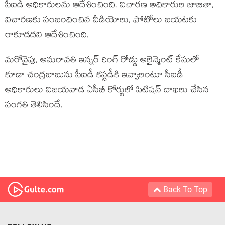
సీఐడీ అధికారులను ఆదేశించింది. విచారణ అధికారుల జాబితా,
విచారణకు సంబంధించిన వీడియోలు, ఫోటోలు బయటకు
రాకూడదని ఆదేశించింది.
మరోవైపు, అమరావతి ఇన్నర్ రింగ్ రోడ్డు అలైన్మెంట్ కేసులో
కూడా చంద్రబాబును సీఐడీ కస్టడీకి ఇవ్వాలంటూ సీఐడీ
అధికారులు విజయవాడ ఏసీబీ కోర్టులో పిటిషన్ దాఖలు చేసిన
సంగతి తెలిసిందే.
Back To Top