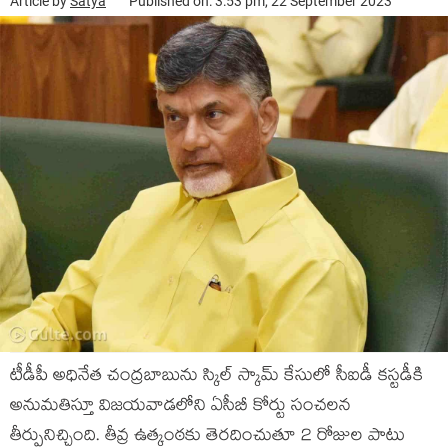
Article by
Satya
Published on: 3:53 pm, 22 September 2023
టీడీపీ అధినేత చంద్రబాబును స్కిల్ స్కామ్ కేసులో సీఐడీ కస్టడీకి
అనుమతిస్తూ విజయవాడలోని ఏసీబీ కోర్టు సంచలన
తీర్పునిచ్చింది. తీవ్ర ఉత్కంఠకు తెరదించుతూ 2 రోజుల పాటు