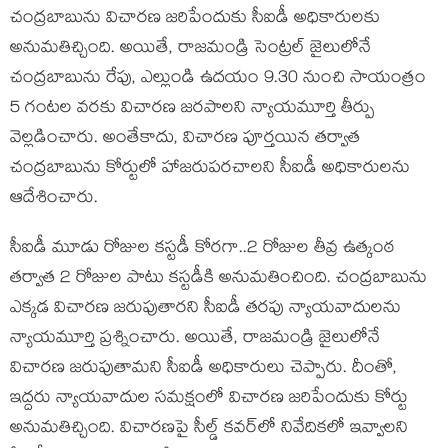
చంద్రబాబును విచారణ జరిపేందుకు సీఐడీ అధికారులకు
అనుమతిచ్చింది. అయితే, రాజమండ్రి సెంట్రల్ జైలులోనే
చంద్రబాబును రేపు, ఎల్లుండి ఉదయం 9.30 నుంచి సాయంత్రం
5 గంటల వరకు విచారణ జరపాలని న్యాయమూర్తి తీర్పు
వెల్లడించారు. అంతేకాదు, విచారణ పూర్తయిన తర్వాత
చంద్రబాబును కోర్టులో హాజరుపరచాలని సీఐడీ అధికారులను
ఆదేశించారు.
సీఐడీ మూడు రోజుల కస్టడీ కోరగా..2 రోజుల తీవ్ర ఉత్కంఠ
తర్వాత 2 రోజుల పాటు కస్టడీకి అనుమతించింది. చంద్రబాబును
ఎక్కడ విచారణ జరుపుతారని సీఐడీ తరపు న్యాయవాదులను
న్యాయమూర్తి ప్రశ్నించారు. అయితే, రాజమండ్రి జైలులోనే
విచారణ జరుపుతామని సీఐడీ అధికారులు చెప్పారు. దీంతో,
ఇద్దరు న్యాయవాదుల సమక్షంలో విచారణ జరిపేందుకు కోర్టు
అనుమతిచ్చింది. విచారణపై సీల్డ్ కవర్‌లో నివేదికలో ఇవ్వాలని