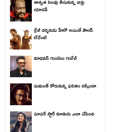
శాశ్వత సెలవు తీసుకున్న బిక్షు
యాదవ్
క్రేజీ దర్శకుడు హీరో అయితే సౌండ్
లేదేంటి
మాధ‌వ‌న్ గుండెలు గుబేల్‌
సుమంత్ కోరుకున్న ఫలితం దక్కిందా
సూపర్ స్టార్ కూతురు ఎలా చేసింది