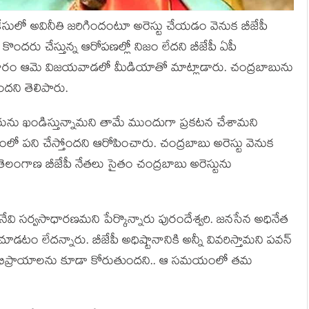
్ కేసులో అవినీతి జ‌రిగిందంటూ అరెస్టు చేయ‌డం వెనుక బీజేపీ
 కొంద‌రు చేస్తున్న ఆరోప‌ణ‌ల్లో నిజం లేద‌ని బీజేపీ ఏపీ
. ఆదివారం ఆమె విజ‌య‌వాడ‌లో మీడియాతో మాట్లాడారు. చంద్రబాబును
ిందని తెలిపారు.
తీరును ఖండిస్తున్నామని తామే ముందుగా ప్రకటన చేశామని
ర్యంలో పని చేస్తోందని ఆరోపించారు. చంద్రబాబు అరెస్టు వెనుక
 తెలంగాణ బీజేపీ నేతలు సైతం చంద్రబాబు అరెస్టును
వి స‌ర్వ‌సాధార‌ణ‌మ‌ని పేర్కొన్నారు పురందేశ్వ‌రి. జ‌న‌సేన అధినేత
చూడటం లేదన్నారు. బీజేపీ అధిష్టానానికి అన్నీ వివరిస్తామని పవన్
త‌ల అభిప్రాయాల‌ను కూడా కోరుతుంద‌ని.. ఆ స‌మ‌యంలో త‌మ