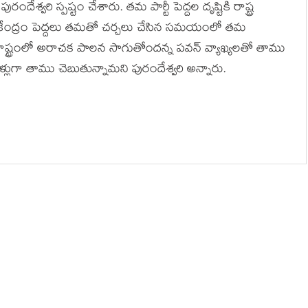
రందేశ్వ‌రి స్పష్టం చేశారు. తమ పార్టీ పెద్దల దృష్టికి రాష్ట్ర
పై కేంద్రం పెద్దలు త‌మ‌తో చర్చలు చేసిన సమయంలో తమ
ష్ట్రంలో అరాచ‌క పాల‌న సాగుతోంద‌న్న ప‌వ‌న్ వ్యాఖ్య‌ల‌తో తాము
ళ్లుగా తాము చెబుతున్నామ‌ని పురందేశ్వ‌రి అన్నారు.