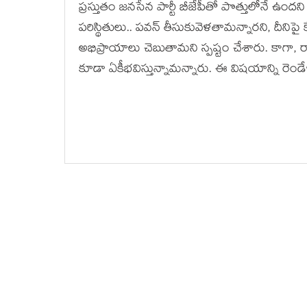
ప్ర‌స్తుతం జ‌నసేన పార్టీ బీజేపీతో పొత్తులోనే ఉందని పు
పరిస్థితులు.. పవన్ తీసుకువెళతామన్నారని, దీని
అభిప్రాయాలు చెబుతామని స్పష్టం చేశారు. కాగా, రా
కూడా ఏకీభ‌విస్తున్నామ‌న్నారు. ఈ విష‌యాన్ని రెండే