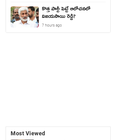
కొత్త పార్టీ పెట్టే ఆలోచనలో
విజయసాయి రెడ్డి?
7 hours ago
Most Viewed