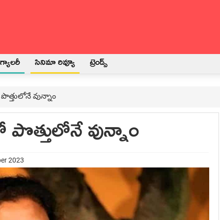
్యాలరీ
సినిమా రివ్యూ
ట్రెండ్స్
ొత్తులోనే వున్నాం
పొత్తులోనే వున్నాం
ber 2023