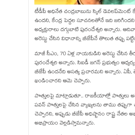
టీడీపీ అధినేత చంద్ర‌బాబును స్కిల్ డెవ‌ల‌ప్‌మెంట
ఉంద‌ని, కేంద్ర పెద్దల సూచ‌న‌ల‌తోనే ఇది జ‌రిగింద‌ని
అధ్య‌క్షురాలు ద‌గ్గుబాటి పురందేశ్వ‌రి అన్నారు
అరెస్టు చేసిన విధానాన్ని బీజేపీనే తొలుత తప్పు పట్ట
మాజీ సీఎం, 70 ఏళ్ల నాయ‌కుడిని అరెస్టు చేసిన 
పురందేశ్వ‌రి అన్నారు. సిఐడీ జగన్ ప్రభుత్వం ఆధ్వ
బీజేపీ ఉందనేది అసత్య ప్రచారమని అన్నారు. ఏపీ,
ఖండించారని ఆమె చెప్పారు.
పొత్తుల‌పై మాట్లాడుతూ.. రాజ‌కీయాల్లో పొత్తులు అనే
పవన్ పొత్తుల‌పై చేసిన‌ వ్యాఖ్యలను తాము తప్పుగా 
చెప్పారని, అప్పుడు బీజేపీ అధిష్టానం రాష్ట్ర నే
అభిప్రాయం వెల్ల‌డిస్తామ‌న్నారు.