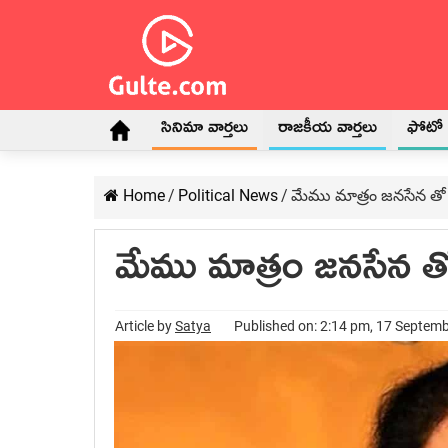
సినిమా వార్తలు
రాజకీయ వార్తలు
ఫోటో గ
Home
/
Political News
/
మేము మాత్రం జనసేన తో ప
మేము మాత్రం జనసేన తో 
Article by
Satya
Published on: 2:14 pm, 17 Septem