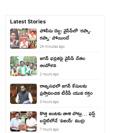
Latest Stories
పోలీసు దెబ్బ: వైసీపీలో `ర‌ప్పా-
ర‌ప్పా` పోయిందే
29 minutes ago
జ‌గ‌న్ భద్రతపై వైసీపీ నేతల
ఆందోళన
2 hours ago
రాజ్యసభలో జగన్ కేసులను
ప్రస్తావించిన టీడీపీ యువ రక్తం
3 hours ago
కొత్త జంట‌కు తాళి బొట్లు… ఫ‌స్ట్
బ‌డ్జెట్‌లోనే `విజ‌య్` ముద్ర‌!
7 hours ago