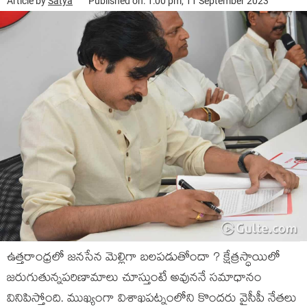
Article by
Satya
Published on: 1:00 pm, 11 September 2023
ఉత్తరాంధ్రలో జనసేన మెల్లిగా బలపడుతోందా ? క్షేత్రస్ధాయిలో
జరుగుతున్నపరిణామాలు చూస్తుంటే అవుననే సమాధానం
వినిపిస్తోంది. ముఖ్యంగా విశాఖపట్నంలోని కొందరు వైసీపీ నేతలు