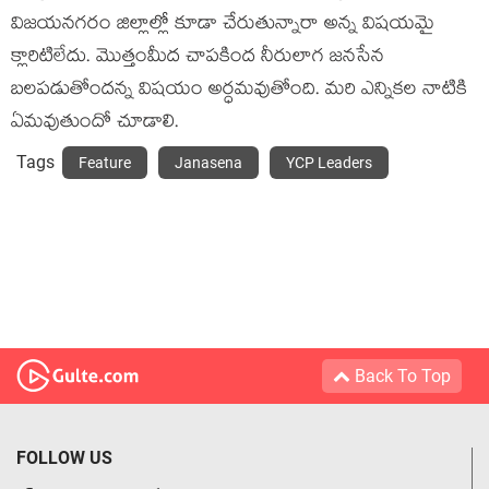
విజయనగరం జిల్లాల్లో కూడా చేరుతున్నారా అన్న విషయమై
క్లారిటిలేదు. మొత్తంమీద చాపకింద నీరులాగ జనసేన
బలపడుతోందన్న విషయం అర్ధమవుతోంది. మరి ఎన్నికల నాటికి
ఏమవుతుందో చూడాలి.
Tags
Feature
Janasena
YCP Leaders
Back To Top
FOLLOW US