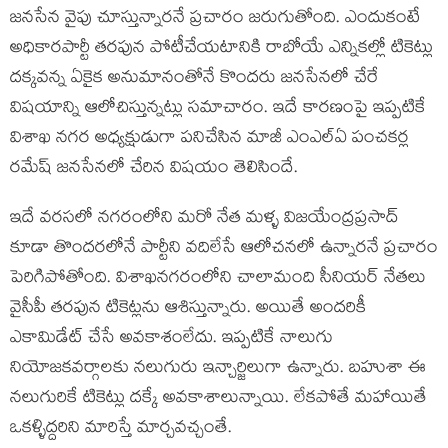
జనసేన వైపు చూస్తున్నారనే ప్రచారం జరుగుతోంది. ఎందుకంటే
అధికారపార్టీ తరపున పోటీచేయటానికి రాబోయే ఎన్నికల్లో టికెట్లు
దక్కవన్న ఏకైక అనుమానంతోనే కొందరు జనసేనలో చేరే
విషయాన్ని ఆలోచిస్తున్నట్లు సమాచారం. ఇదే కారణంపై ఇప్పటికే
విశాఖ నగర అధ్యక్షుడుగా పనిచేసిన మాజీ ఎంఎల్ఏ పంచకర్ల
రమేష్ జనసేనలో చేరిన విషయం తెలిసిందే.
ఇదే వరసలో నగరంలోని మరో నేత మళ్ళ విజయేంద్రప్రసాద్
కూడా తొందరలోనే పార్టీని వదిలేసే ఆలోచనలో ఉన్నారనే ప్రచారం
పెరిగిపోతోంది. విశాఖనగరంలోని చాలామంది సీనియర్ నేతలు
వైసీపీ తరపున టికెట్లను ఆశిస్తున్నారు. అయితే అందరికీ
ఎకామిడేట్ చేసే అవకాశంలేదు. ఇప్పటికే నాలుగు
నియోజకవర్గాలకు నలుగురు ఇన్చార్జిలుగా ఉన్నారు. బహుశా ఈ
నలుగురికే టికెట్లు దక్కే అవకాశాలున్నాయి. లేకపోతే మహాయితే
ఒకళ్ళిద్దరిని మారిస్తే మార్చవచ్చంతే.