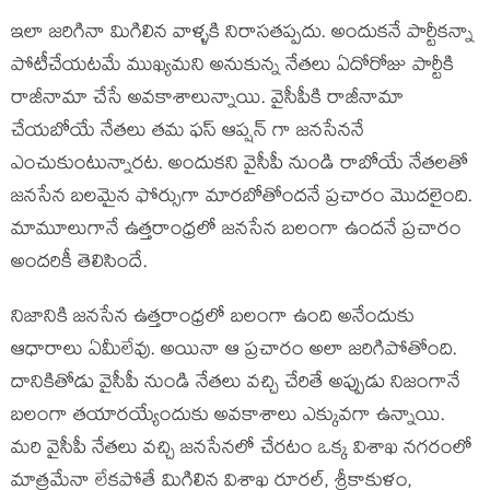
ఇలా జరిగినా మిగిలిన వాళ్ళకి నిరాసతప్పదు. అందుకనే పార్టీకన్నా
పోటీచేయటమే ముఖ్యమని అనుకున్న నేతలు ఏదోరోజు పార్టీకి
రాజీనామా చేసే అవకాశాలున్నాయి. వైసీపీకి రాజీనామా
చేయబోయే నేతలు తమ ఫస్ ఆప్షన్ గా జనసేననే
ఎంచుకుంటున్నారట. అందుకని వైసీపీ నుండి రాబోయే నేతలతో
జనసేన బలమైన ఫోర్సుగా మారబోతోందనే ప్రచారం మొదలైంది.
మామూలుగానే ఉత్తరాంధ్రలో జనసేన బలంగా ఉందనే ప్రచారం
అందరికీ తెలిసిందే.
నిజానికి జనసేన ఉత్తరాంధ్రలో బలంగా ఉంది అనేందుకు
ఆధారాలు ఏమీలేవు. అయినా ఆ ప్రచారం అలా జరిగిపోతోంది.
దానికితోడు వైసీపీ నుండి నేతలు వచ్చి చేరితే అప్పుడు నిజంగానే
బలంగా తయారయ్యేందుకు అవకాశాలు ఎక్కువగా ఉన్నాయి.
మరి వైసీపీ నేతలు వచ్చి జనసేనలో చేరటం ఒక్క విశాఖ నగరంలో
మాత్రమేనా లేకపోతే మిగిలిన విశాఖ రూరల్, శ్రీకాకుళం,