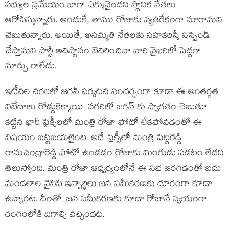
సభ్యుల ప్రమేయం బాగా ఎక్కువైందని స్థానిక నేతలు
ఆరోపిస్తున్నారు. అందుకే, తాము రోజాకు వ్యతిరేకంగా మారామని
చెబుతున్నారు. అయితే, అసమ్మతి నేతలకు సహకరిస్తే సస్పెండ్
చేస్తామని పార్టీ అధిష్టానం బెదిరించినా వారి వైఖరిలో పెద్దగా
మార్పు రాలేదు.
ఇటీవల నగరిలో జగన్ పర్యటన సందర్భంగా కూడా ఈ అంతర్గత
విభేదాలు రోడ్డుకెక్కాయి. నగరిలో జగన్ కు స్వాగతం చెబుతూ
కట్టిన భారీ ఫ్లెక్సీలలో మంత్రి రోజా ఫోటో లేకపోవడంతో ఈ
విషయం బట్టబయలైంది. అదే ఫ్లెక్సీలో మంత్రి పెద్దిరెడ్డి
రామచంద్రారెడ్డి ఫోటో ఉండడం రోజాకు మింగుడు పడటం లేదని
తెలుస్తోంది. మంత్రి రోజా ఆధ్వర్యంలోనే ఈ సభ జరగడంతో ఐదు
మండలాల వైసిపి ఇన్చార్జిలు జన సమీకరణకు దూరంగా కూడా
ఉన్నారట. దీంతో, జన సమీకరణకు కూడా రోజానే స్వయంగా
రంగంలోకి దిగాల్సి వచ్చిందట.