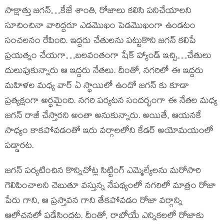
సాక్షాత్తు జగన్…కేజే శాంతి, రోజాలు కలిసి పనిచేయాలని
సూచించినా వారిద్దరూ ఎడమొఖం పెడమొఖంగా ఉండటం
సంచలనం రేపింది. ఇద్దరు చేతులను పట్టుకొని జగన్ కలిపే
ప్రయత్నం చేయగా…బలవంతంగా షేక్ హ్యాండ్ ఇచ్చి…చేతులు
దులుపుకున్నారు ఆ ఇద్దరు నేతలు. దీంతో, నగరిలో ఈ ఇద్దరు
మహిళల మధ్య వార్ ఏ స్థాయిలో ఉందో జగన్ కు కూడా
ప్రత్యక్షంగా అర్థమైంది. నగరి పర్యటన సందర్భంగా ఈ నేతల మధ్య
జగన్ రాజీ చేస్తారని అంతా అనుకున్నారు. అయితే, ఆయనకే
సాధ్యం కాకపోవడంతో ఇరు వర్గాలలోని కేడర్ అయోమయంలో
పడ్డారట.
జగన్ పర్యటించిన కొన్నిచోట్ల సిట్టింగ్ ఎమ్మెల్యేలను మరోసారి
గెలిపించాలని చెబుతూ వస్తున్న నేపథ్యంలో నగరిలో మాత్రం రోజా
పేరు గాని, ఆ ప్రస్తావన గాని తేకపోవడం రోజా వర్గాన్ని
ఆలోచనలో పడేసిందట. దీంతో, రాబోయే ఎన్నికలలో రోజాకు