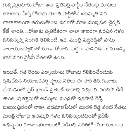
గుప్పిస్తుంటారు రోజా. ఇలా ప్రతిపక్ష పార్టీల నేతలపై మాటలు
తూటాలు పేల్చే రోజాకు సొంత పార్టీలోనే అసమ్మతి సెగ
చాలాకాలంగా తగులుతోంది. నగరిలో మాజీ మున్సిపల్ చైర్మన్
కేజే శాంతి…రోజాకు వ్యతిరేకంగా చాలా కాలంగా నిరసన గళం
వినిపిస్తున్న సంగతి తెలిసిందే. ఇక, మంత్రి పెద్దిరెడ్డితో పాటు
నారాయణస్వామితో కూడా రోజాకు పెద్దగా పొసగడం లేదు అన్న
టాక్ నగరి వైసీపీ నేతలలో ఉంది.
అయితే, గత రెండు పర్యాయాలు రోజాను గెలిపించేందుకు
కృషిచేసిన నియోజకవర్గ స్థాయి నేతలు ఈ సారి తిరుగుబాటు
చేయడంతో ఫైర్ బ్రాండ్ సైలెంట్ కావాల్సి వచ్చింది. నగరిలో కేజే
శాంతి, పుత్తూరులో అమ్ములు, నిండ్రలో చక్రపాణి రెడ్డి,
విజయపురంలో రాజు, వడమాలపేటలో మురళి రెడ్డి వంటి నేతలు
మంత్రి రోజాపై అసమ్మతి గళం వినిపిస్తుండటంతో వైసీపీ
అధిష్టానం కూడా ఇరకాటంలో పడింది. నగరిలో రోజా కుటుంబ