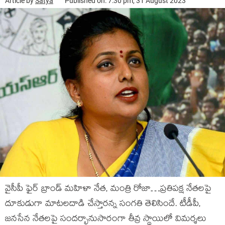
Article by
Satya
Published on: 7:30 pm, 31 August 2023
వైసీపీ ఫైర్ బ్రాండ్ మహిళా నేత, మంత్రి రోజా…ప్రతిపక్ష నేతలపై
దూకుడుగా మాటలదాడి చేస్తారన్న సంగతి తెలిసిందే. టీడీపీ,
జనసేన నేతలపై సందర్భానుసారంగా తీవ్ర స్థాయిలో విమర్శలు