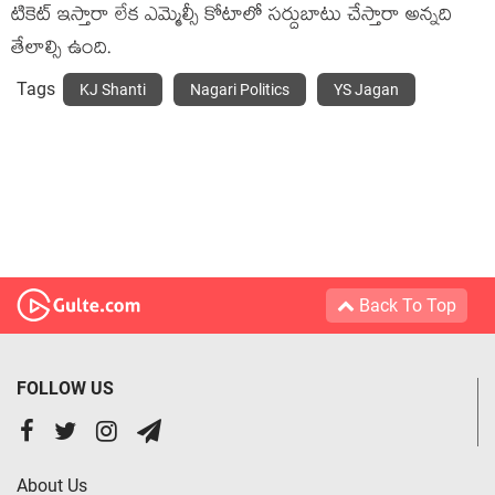
టికెట్ ఇస్తారా లేక ఎమ్మెల్సీ కోటాలో సర్దుబాటు చేస్తారా అన్నది
తేలాల్సి ఉంది.
Tags
KJ Shanti
Nagari Politics
YS Jagan
Back To Top
FOLLOW US
About Us