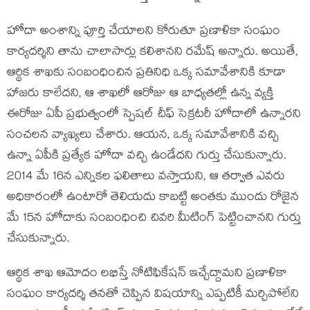
హోదా అంశాన్ని పూర్తి చేయాలని కోరుతూ ప్రణాళికా సంఘం
కార్యదర్శిని తాను చాలాసార్లు కలిశానని రమేష్ అన్నారు. అయితే,
ఆర్థిక శాఖకు సంబంధించిన ప్రతినిధి ఒక్క సమావేశానికి కూడా
హాజరు కాలేదని, ఆ శాఖలో ఆరోజు ఆ బాధ్యతల్లో ఉన్న వ్యక్తి
ఈరోజు ఏపీ ప్రభుత్వంలో స్పెషల్ చీఫ్ సెక్రటరీ హోదాలో ఉన్నారని
సంచలన వ్యాఖ్యలు చేశారు. ఆయన, ఒక్క సమావేశానికి వచ్చి
ఉన్నా ఏపీకి ప్రత్యేక హోదా వచ్చి ఉండేదని గుర్తు చేసుకున్నారు.
2014 మే 16న ఎన్నికల ఫలితాలు వస్తాయని, ఆ తర్వాత ఎవరు
అధికారంలో ఉంటారో తెలియదు కాబట్టి అంతకు ముందు రోజైన
మే 15న హోదాకు సంబంధించి చివరి మీటింగ్ పెట్టించానని గుర్తు
చేసుకున్నారు.
ఆర్థిక శాఖ ఆమోదం లభిస్తే నోటిఫికేషన్ ఇచ్చేద్దామని ప్రణాళికా
సంఘం కార్యదర్శి తనతో చెప్పిన విషయాన్ని ఎప్పటికీ మర్చిపోలేని