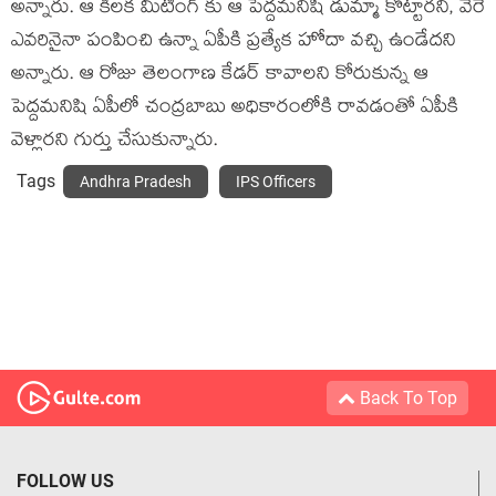
అన్నారు. ఆ కీలక మీటింగ్ కు ఆ పెద్దమనిషి డుమ్మా కొట్టారని, వేరే
ఎవరినైనా పంపించి ఉన్నా ఏపీకి ప్రత్యేక హోదా వచ్చి ఉండేదని
అన్నారు. ఆ రోజు తెలంగాణ కేడర్ కావాలని కోరుకున్న ఆ
పెద్దమనిషి ఏపీలో చంద్రబాబు అధికారంలోకి రావడంతో ఏపీకి
వెళ్లారని గుర్తు చేసుకున్నారు.
Tags
Andhra Pradesh
IPS Officers
Back To Top
FOLLOW US