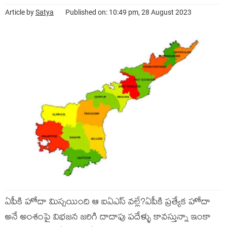
Article by
Satya
Published on: 10:49 pm, 28 August 2023
ఏపీకి హోదా మిస్సయింది ఆ ఐఏఎస్ వల్లే?ఏపీకి ప్రత్యేక హోదా
అనే అంశంపై విభజన జరిగి దాదాపు పదేళ్ళు కావస్తున్నా ఇంకా