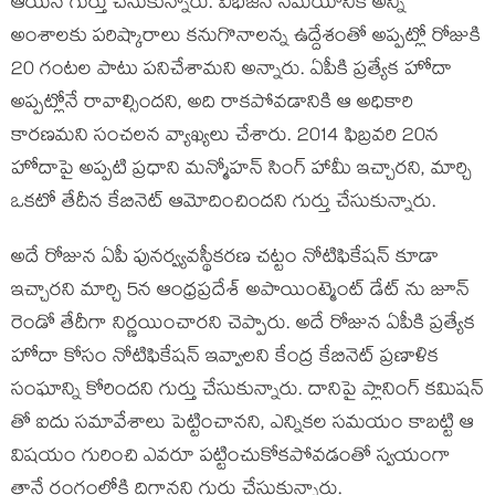
ఆయన గుర్తు చేసుకున్నారు. విభజన సమయానికి అన్ని
అంశాలకు పరిష్కారాలు కనుగొనాలన్న ఉద్దేశంతో అప్పట్లో రోజుకి
20 గంటల పాటు పనిచేశామని అన్నారు. ఏపీకి ప్రత్యేక హోదా
అప్పట్లోనే రావాల్సిందని, అది రాకపోవడానికి ఆ అధికారి
కారణమని సంచలన వ్యాఖ్యలు చేశారు. 2014 ఫిబ్రవరి 20న
హోదాపై అప్పటి ప్రధాని మన్మోహన్ సింగ్ హామీ ఇచ్చారని, మార్చి
ఒకటో తేదీన కేబినెట్ ఆమోదించిందని గుర్తు చేసుకున్నారు.
అదే రోజున ఏపీ పునర్వ్యవస్థీకరణ చట్టం నోటిఫికేషన్ కూడా
ఇచ్చారని మార్చి 5న ఆంధ్రప్రదేశ్ అపాయింట్మెంట్ డేట్ ను జూన్
రెండో తేదీగా నిర్ణయించారని చెప్పారు. అదే రోజున ఏపీకి ప్రత్యేక
హోదా కోసం నోటిఫికేషన్ ఇవ్వాలని కేంద్ర కేబినెట్ ప్రణాళిక
సంఘాన్ని కోరిందని గుర్తు చేసుకున్నారు. దానిపై ప్లానింగ్ కమిషన్
తో ఐదు సమావేశాలు పెట్టించానని, ఎన్నికల సమయం కాబట్టి ఆ
విషయం గురించి ఎవరూ పట్టించుకోకపోవడంతో స్వయంగా
తానే రంగంలోకి దిగానని గుర్తు చేసుకున్నారు.