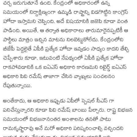
చర్చ జరుగుతూనే ఉంది. కేంద్రంలో అధికారంలో ఉన్న
సమయంలో నిర్దాక్షిణ్యంగా ఉమ్మడి రాష్ట్రాన్ని విడగొట్టిన కాంగ్రెస్
హోదా ఇస్తామని చెప్పింది. అదే విషయానికి బిజెపి కూడా వంత
పాడింది. అయితే, ఆ తర్వాత అధికారాలు తారుమారైనప్పటికీ ఆ
పార్టీలు మాత్రం ఇచ్చిన మాటను నిలబెట్టుకోలేదు. కేంద్రంలోని
బీజేపీ పెద్దలైతే ఏపీకి ప్రత్యేక హోదా ఇవ్వడం సాధ్యం కాదని తేల్చి
చెప్పేశారు కూడా. ఇటువంటి నేపథ్యంలో ఏపీకి ప్రత్యేక హోదా
రాకపోవడానికి ఒక ఐఏఎస్ అధికారి కారణమని రిటైర్డ్ ఐఏఎస్
అధికారి పివి రమేష్ తాజాగా చేసిన వ్యాఖ్యలు సంచలనం
రేపుతున్నాయి.
అంతేకాదు, ఆ అధికారి ఇప్పుడు ఏపీలో స్పెషల్ సీఎస్ గా
పనిచేస్తున్నారని కూడా పివి రమేష్ బాంబు పేల్చారు. రాష్ట్ర విభజన
సమయంలో విభజనానంతర అంశాలను తనతో పాటు
రామకృష్ణారావు అనే మరో అధికారి పరిష్కరించాల్సి వచ్చిందని