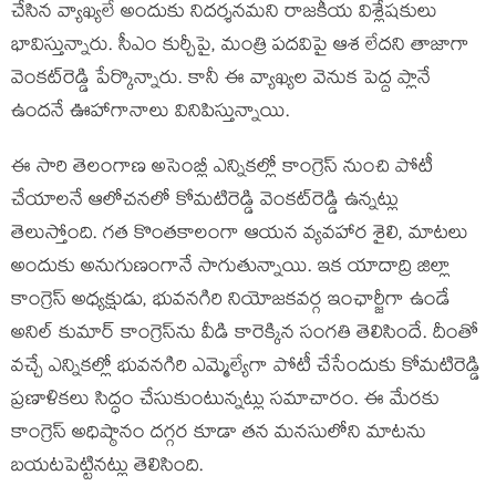
చేసిన వ్యాఖ్య‌లే అందుకు నిద‌ర్శ‌న‌మ‌ని రాజ‌కీయ విశ్లేష‌కులు
భావిస్తున్నారు. సీఎం కుర్చీపై, మంత్రి ప‌ద‌విపై ఆశ లేద‌ని తాజాగా
వెంక‌ట్‌రెడ్డి పేర్కొన్నారు. కానీ ఈ వ్యాఖ్య‌ల వెనుక పెద్ద ప్లానే
ఉంద‌నే ఊహాగానాలు వినిపిస్తున్నాయి.
ఈ సారి తెలంగాణ అసెంబ్లీ ఎన్నిక‌ల్లో కాంగ్రెస్ నుంచి పోటీ
చేయాల‌నే ఆలోచ‌న‌లో కోమ‌టిరెడ్డి వెంక‌ట్‌రెడ్డి ఉన్న‌ట్లు
తెలుస్తోంది. గ‌త కొంత‌కాలంగా ఆయ‌న వ్య‌వ‌హార శైలి, మాట‌లు
అందుకు అనుగుణంగానే సాగుతున్నాయి. ఇక యాదాద్రి జిల్లా
కాంగ్రెస్ అధ్య‌క్షుడు, భువ‌న‌గిరి నియోజ‌క‌వ‌ర్గ ఇంఛార్జీగా ఉండే
అనిల్ కుమార్ కాంగ్రెస్‌ను వీడి కారెక్కిన సంగతి తెలిసిందే. దీంతో
వ‌చ్చే ఎన్నిక‌ల్లో భువ‌న‌గిరి ఎమ్మెల్యేగా పోటీ చేసేందుకు కోమ‌టిరెడ్డి
ప్ర‌ణాళిక‌లు సిద్ధం చేసుకుంటున్న‌ట్లు స‌మాచారం. ఈ మేర‌కు
కాంగ్రెస్ అధిష్ఠానం ద‌గ్గ‌ర కూడా త‌న మ‌నసులోని మాట‌ను
బ‌య‌ట‌పెట్టిన‌ట్లు తెలిసింది.