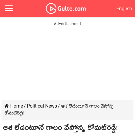
English
Home
/
Political News
/
ఆశ లేదంటూనే గాలం వేస్తోన్న
కోమ‌టిరెడ్డి!
ఆశ లేదంటూనే గాలం వేస్తోన్న కోమ‌టిరెడ్డి!