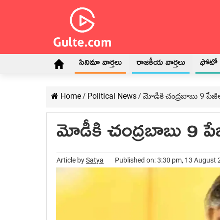
సినిమా వార్తలు
రాజకీయ వార్తలు
ఫోటో గ
Home
/
Political News
/
మోడీకి చంద్ర‌బాబు 9 పేజీ
మోడీకి చంద్ర‌బాబు 9 పే
Article by
Satya
Published on: 3:30 pm, 13 August