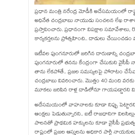
ప్ర‌ధాన మంత్రి న‌రేంద్ర మోడీకి అదేస‌మ‌యంలో రాష్ట్ర
అధినేత చంద్ర‌బాబు నాయుడు సంచ‌ల‌న లేఖ రాశా
ప్ర‌స్తావించారు. ప్ర‌ధానంగా విప‌క్షాల స‌మావేశాలు
కార్య‌క‌ర్త‌ల‌ను ప్రోత్స‌హించి.. దాడులు చేయించ‌
ఇటీవ‌ల పుంగ‌నూరులో జ‌రిగిన దారుణాన్ని చంద్ర‌బాబు 
పుంగ‌నూరులో త‌న‌ను కేంద్రంగా చేసుకుని వైసీపీ నాయ
తాను లేక‌పోతే.. ప్ర‌జ‌ల స‌మ‌స్య‌లపై పోరాటం చేసేవ
చంద్ర‌బాబు వివ‌రించారు. మొత్తం 40 మంది వ‌ర‌కు టీడీ
మూక‌లు జ‌రిపిన రాళ్ల దాడిలోనూ గాయ‌ప‌డ్డార‌ని వ
అదేస‌మ‌యంలో వాహ‌నాల‌కు కూడా నిప్పు పెట్టార‌ని అ
ఆంక్ష‌లు పెడుతున్నార‌ని.. ఐటీ రాజ‌ధానిగా విల‌సిల్ల
పాల‌న‌తో ప్రాథ‌మిక హ‌క్కుల‌ను కూడా వైసీపీ ప్ర‌భుత
రాష్ట్రంలో ప్ర‌జ‌ల ఆస్తుల‌ను అధికార పార్టీ నాయ‌కులు