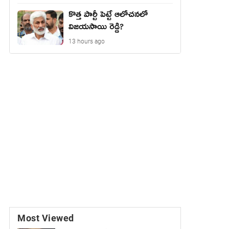
కొత్త పార్టీ పెట్టే ఆలోచనలో
విజయసాయి రెడ్డి?
13 hours ago
Most Viewed