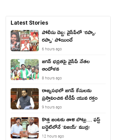
Latest Stories
పోలీసు దెబ్బ: వైసీపీలో `ర‌ప్పా-
ర‌ప్పా` పోయిందే
6 hours ago
జ‌గ‌న్ భద్రతపై వైసీపీ నేతల
ఆందోళన
8 hours ago
రాజ్యసభలో జగన్ కేసులను
ప్రస్తావించిన టీడీపీ యువ రక్తం
9 hours ago
కొత్త జంట‌కు తాళి బొట్లు… ఫ‌స్ట్
బ‌డ్జెట్‌లోనే `విజ‌య్` ముద్ర‌!
12 hours ago