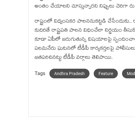
అంతం చేయాల‌ని చూస్తున్నార‌ని నిప్పులు చెరిగా రు
రాష్ట్రంలో విధ్వంసక‌ర పాల‌న‌నుక‌ట్ట‌డి చేసేందుకు..
కుదిరితే రాష్ట్ర‌ప‌తి పాల‌న విధించేలా నిర్ణ‌యం త
కూడా ఏపీలో జ‌రుగుతున్న విష‌యాల‌పై స్పందించాల‌న
ప‌ల‌మ‌నేరు ఘ‌ట‌న‌లో టీడీపీ కార్య‌క‌ర్త‌ల‌పై పోలీ
జ‌త‌ప‌రిచిన‌ట్టు టీడీపీ వ‌ర్గాలు తెలిపాయి.
Tags
Andhra Pradesh
Feature
Mod