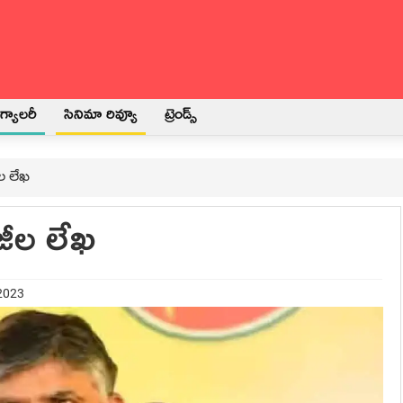
్యాలరీ
సినిమా రివ్యూ
ట్రెండ్స్
ల లేఖ‌
జీల లేఖ‌
 2023