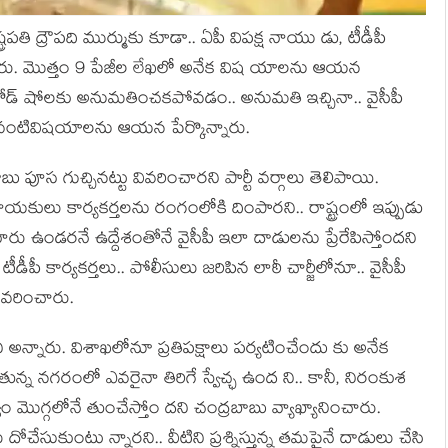
‌ప‌తి ద్రౌప‌ది ముర్ముకు కూడా.. ఏపీ విప‌క్ష నాయు డు, టీడీపీ
రు. మొత్తం 9 పేజీల లేఖ‌లో అనేక విష యాల‌ను ఆయ‌న
, రోడ్ షోల‌కు అనుమ‌తించ‌క‌పోవ‌డం.. అనుమ‌తి ఇచ్చినా.. వైసీపీ
డం వంటివిష‌యాల‌ను ఆయ‌న పేర్కొన్నారు.
పూస గుచ్చిన‌ట్టు వివ‌రించార‌ని పార్టీ వ‌ర్గాలు తెలిపాయి.
‌కులు కార్య‌క‌ర్త‌ల‌ను రంగంలోకి దింపారని.. రాష్ట్రంలో ఇప్పుడు
ారు ఉండ‌ర‌నే ఉద్దేశంతోనే వైసీపీ ఇలా దాడుల‌ను ప్రేరేపిస్తోంద‌ని
పీ కార్య‌క‌ర్త‌లు.. పోలీసులు జ‌రిపిన లాఠీ చార్జీలోనూ.. వైసీపీ
ివ‌రించారు.
న్నారు. విశాఖ‌లోనూ ప్ర‌తిప‌క్షాలు ప‌ర్య‌టించేందు కు అనేక
ుతున్న న‌గ‌రంలో ఎవ‌రైనా తిరిగే స్వేచ్ఛ ఉంద ని.. కానీ, నిరంకుశ
్వం మొగ్గ‌లోనే తుంచేస్తోం ద‌ని చంద్ర‌బాబు వ్యాఖ్యానించారు.
 దోచేసుకుంటు న్నారని.. వీటిని ప్ర‌శ్నిస్తున్న త‌మ‌పైనే దాడులు చేసి