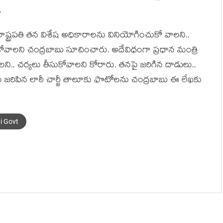
.
 రాష్ట్ర‌ప‌తి త‌న విశేష అధికారాల‌ను వినియోగించుకో వాల‌ని..
ీసుకోవాల‌ని చంద్ర‌బాబు సూచించారు. అదేవిధంగా ప్ర‌ధాన మంత్రి
ి.. చ‌ర్యలు తీసుకోవాల‌ని కోరారు. త‌న‌పై జ‌రిగిన దాడులు..
సులు జ‌రిపిన లాఠీ చార్జీ తాలూకు ఫొటోల‌ను చంద్ర‌బాబు ఈ లేఖ‌కు
i Govt