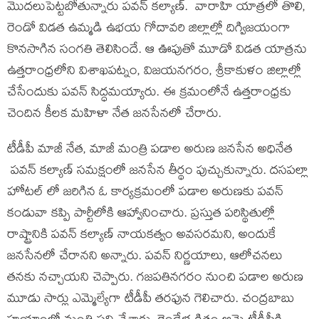
మొదలుపెట్టబోతున్నారు పవన్ కల్యాణ్. వారాహి యాత్రలో తొలి,
రెండో విడత ఉమ్మడి ఉభయ గోదావరి జిల్లాల్లో దిగ్విజయంగా
కొనసాగిన సంగతి తెలిసిందే. ఆ ఊపుతో మూడో విడత యాత్రను
ఉత్తరాంధ్రలోని విశాఖపట్నం, విజయనగరం, శ్రీకాకుళం జిల్లాల్లో
చేసేందుకు పవన్ సిద్ధమయ్యారు. ఈ క్రమంలోనే ఉత్తరాంధ్రకు
చెందిన కీలక మహిళా నేత జనసేనలో చేరారు.
టీడీపీ మాజీ నేత, మాజీ మంత్రి పడాల అరుణ జనసేన అధినేత
పవన్ కల్యాణ్ సమక్షంలో జనసేన తీర్థం పుచ్చుకున్నారు. దసపల్లా
హోటల్ లో జరిగిన ఓ కార్యక్రమంలో పడాల అరుణకు పవన్
కండువా కప్పి పార్టీలోకి ఆహ్వానించారు. ప్రస్తుత పరిస్థితుల్లో
రాష్ట్రానికి పవన్ కల్యాణ్ నాయకత్వం అవసరమని, అందుకే
జనసేనలో చేరానని అన్నారు. పవన్ నిర్ణయాలు, ఆలోచనలు
తనకు నచ్చాయని చెప్పారు. గజపతినగరం నుంచి పడాల అరుణ
మూడు సార్లు ఎమ్మెల్యేగా టీడీపీ తరఫున గెలిచారు. చంద్రబాబు