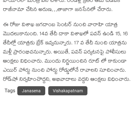
హయాంలో మంత్రి పని చేశారు. రెండేళ్ల క్రితం ఆమె టీడీపీకి
రాజీనామా చేసిన అరుణ…తాజాగా జనసేనలో చేరారు.
ఈ రోజు విశాఖ జగదాంబ సెంటర్ నుంచి వారాహి యాత్ర
మొదలుకానుంది. 14వ తేదీ దాకా విశాఖలో పవన్ ఉండి 15, 16
తేదీల్లో యాత్రకు బ్రేక్ ఇవ్వనున్నారు. 17 వ తేదీ నుంచి యాత్రను
మళ్లీ ప్రారంభిచనున్నారు. అయితే, పవన్ పర్యటనపై పోలీసులు
ఆంక్షలు విధించారు. ముందు నిర్ణయించిన రూట్ లో కాకుండా
ఎయిర్‌‌ పోర్టు నుంచి పోర్టు రోడ్డులోనే రావాలని సూచించారు.
రోడ్‌షో నిర్వహించొద్దని, అభివాదాలు వద్దని ఆంక్షలు విధించారు.
Tags
Janasena
Vishakapatnam