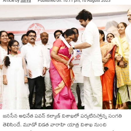
Article by
Satya
Published on: 10:11 pm, 10 August 2023
జనసేన అధినేత పవన్ కల్యాణ్ విశాఖలో పర్యటినస్తోన్న సంగతి
తెలిసిందే. మూడో విడత వారాహి యాత్ర విశాఖ నుంచి