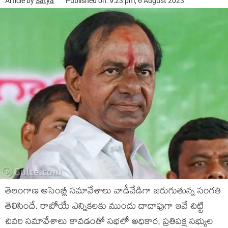
Article by
Satya
Published on: 9:23 pm, 6 August 2023
తెలంగాణ అసెంబ్లీ సమావేశాలు వాడీవేడిగా జరుగుతున్న సంగతి
తెలిసిందే. రాబోయే ఎన్నికలకు ముందు దాదాపుగా ఇవే చిట్టి
చివరి సమావేశాలు కావడంతో సభలో అధికార, ప్రతిపక్ష సభ్యుల