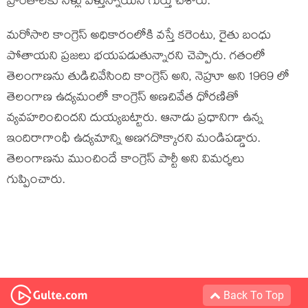
ప్రాంతాలకు నీళ్లు వెళ్తున్నాయని గుర్తు చేశారు.
మరోసారి కాంగ్రెస్ అధికారంలోకి వస్తే కరెంటు, రైతు బంధు
పోతాయని ప్రజలు భయపడుతున్నారని చెప్పారు. గతంలో
తెలంగాణను తుడిచివేసింది కాంగ్రెస్ అని, నెహ్రూ అని 1969 లో
తెలంగాణ ఉద్యమంలో కాంగ్రెస్ అణచివేత ధోరణితో
వ్యవహరించిందని దుయ్యబట్టారు. ఆనాడు ప్రధానిగా ఉన్న
ఇందిరాగాంధీ ఉద్యమాన్ని అణగదొక్కారని మండిపడ్డారు.
తెలంగాణను ముంచిందే కాంగ్రెస్ పార్టీ అని విమర్శలు
గుప్పించారు.
Back To Top