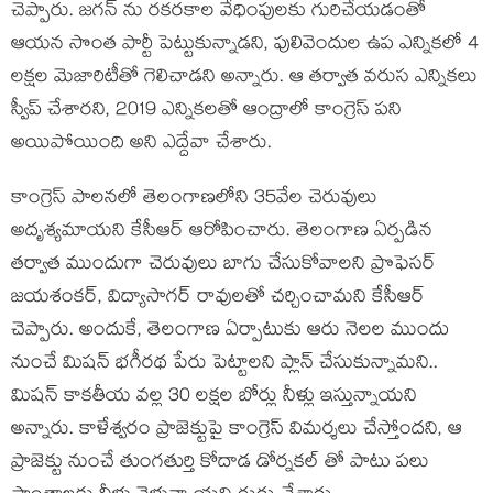
చెప్పారు. జగన్ ను రకరకాల వేధింపులకు గురిచేయడంతో
ఆయన సొంత పార్టీ పెట్టుకున్నాడని, పులివెందుల ఉప ఎన్నికలో 4
లక్షల మెజారిటీతో గెలిచాడని అన్నారు. ఆ తర్వాత వరుస ఎన్నికలు
స్వీప్ చేశారని, 2019 ఎన్నికలతో ఆంద్రాలో కాంగ్రెస్ పని
అయిపోయింది అని ఎద్దేవా చేశారు.
కాంగ్రెస్ పాలనలో తెలంగాణలోని 35వేల చెరువులు
అదృశ్యమాయని కేసీఆర్ ఆరోపించారు. తెలంగాణ ఏర్పడిన
తర్వాత ముందుగా చెరువులు బాగు చేసుకోవాలని ప్రొఫెసర్
జయశంకర్, విద్యాసాగర్ రావులతో చర్చించామని కేసీఆర్
చెప్పారు. అందుకే, తెలంగాణ ఏర్పాటుకు ఆరు నెలల ముందు
నుంచే మిషన్ భగీరథ పేరు పెట్టాలని ప్లాన్ చేసుకున్నామని..
మిషన్ కాకతీయ వల్ల 30 లక్షల బోర్లు నీళ్లు ఇస్తున్నాయని
అన్నారు. కాళేశ్వరం ప్రాజెక్టుపై కాంగ్రెస్ విమర్శలు చేస్తోందని, ఆ
ప్రాజెక్టు నుంచే తుంగతుర్తి కోదాడ డోర్నకల్ తో పాటు పలు