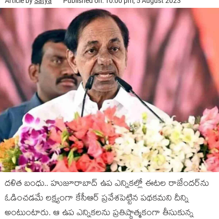
Article by
Satya
Published on: 10:00 pm, 5 August 2023
ద‌ళిత బంధు.. హుజూరాబాద్ ఉప ఎన్నిక‌ల్లో ఈట‌ల రాజేంద‌ర్‌ను
ఓడించ‌డ‌మే లక్ష్యంగా కేసీఆర్ ప్ర‌వేశ‌పెట్టిన ప‌థ‌క‌మ‌ని దీన్ని
అంటుంటారు. ఆ ఉప ఎన్నిక‌ల‌ను ప్ర‌తిష్ఠాత్మ‌కంగా తీసుకున్న