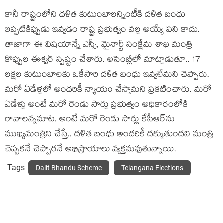
కానీ రాష్ట్రంలోని ద‌ళిత కుటుంబాల‌న్నింటీకి ద‌ళిత బంధు
ఇప్ప‌టికిప్పుడు ఇవ్వ‌డం రాష్ట్ర ప్ర‌భుత్వం వల్ల అయ్యే ప‌ని కాదు.
తాజాగా ఈ విష‌యాన్నే ఎస్సీ, మైనార్టీ సంక్షేమ శాఖ మంత్రి
కొప్పుల ఈశ్వ‌ర్ స్ప‌ష్టం చేశారు. అసెంబ్లీలో మాట్లాడుతూ.. 17
ల‌క్ష‌ల కుటుంబాల‌కు ఒకేసారి ద‌ళిత బంధు ఇవ్వ‌లేమ‌ని చెప్పారు.
మ‌రో ఏడేళ్ల‌లో అంద‌రికీ న్యాయం చేస్తామ‌ని ప్ర‌క‌టించారు. మ‌రో
ఏడేళ్లు అంటే మ‌రో రెండు సార్లు ప్ర‌భుత్వం అధికారంలోకి
రావాల‌న్న‌మాట‌. అంటే మ‌రో రెండు సార్లు కేసీఆర్‌ను
ముఖ్య‌మంత్రిని చేస్తే.. ద‌ళిత బంధు అంద‌రికీ ద‌క్కుతుంద‌ని మంత్రి
చెప్ప‌క‌నే చెప్పార‌నే అభిప్రాయాలు వ్య‌క్త‌మ‌వుతున్నాయి.
Tags
Dalit Bhandu Scheme
Telangana Elections