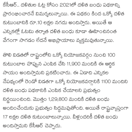
కేసీఆర్‌.. ద‌ళితుల ఓట్ల కోసం 2021లో ద‌ళిత బంధు ప‌థ‌కాన్ని
ప్రారంభించార‌నే విమ‌ర్శ‌లున్నాయి. ఈ ప‌థ‌కం కింద ఒక్కో ద‌ళిత
కుటుంబానికి రూ.10 ల‌క్ష‌ల న‌గ‌దు అందిస్తారు. అయితే ఆ
ఎన్నిక‌ల్లో ఓట‌మి త‌ర్వాత ద‌ళిత బంధు కూడా ఊహించినంత
వేగంగా సాగ‌డం లేద‌నే అభిప్రాయాలు వ్య‌క్త‌మ‌వుతున్నాయి.
తొలి విడ‌త‌లో రాష్ట్రంలోని ఒక్కో నియోజ‌క‌వ‌ర్గం నుంచి 100
కుటుంబాల చొప్పున ఎంపిక చేసి 11,900 మందికి ఈ ఆర్థిక
సాయం అందిస్తామ‌ని ప్ర‌క‌టించారు. ఈ ఏడాది ఎన్నిక‌ల
నేప‌థ్యంలో రెండో విడ‌త‌గా ఒక్కో నియోజ‌క‌వ‌ర్గానికి 1100 మందిని
ద‌ళిత బంధు ప‌థ‌కానికి ఎంపిక చేయాల‌ని ప్ర‌భుత్వం
నిర్ణయించింది. మొత్తం 1,29,800 మందికి ద‌ళిత బంధు
అందించేందుకు ప్ర‌భుత్వం సిద్ధ‌మ‌వుతోంది. అయితే రాష్ట్రవ్యాప్తంగా
17 ల‌క్ష‌ల ద‌ళిత కుటుంబాలున్నాయి. వీళ్లంద‌రికీ ద‌ళిత బంధు
అందిస్తామ‌ని కేసీఆర్ చెప్పారు.