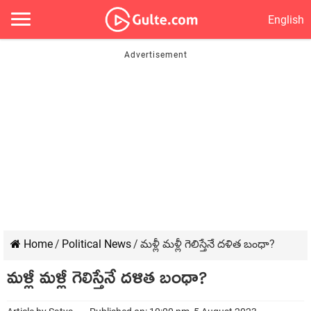
English
Home
/
Political News
/
మ‌ళ్లీ మ‌ళ్లీ గెలిస్తేనే ద‌ళిత బంధా?
మ‌ళ్లీ మ‌ళ్లీ గెలిస్తేనే ద‌ళిత బంధా?