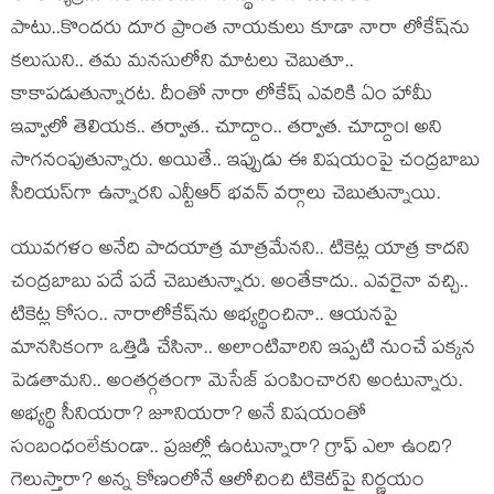
పాటు..కొంద‌రు దూర ప్రాంత నాయ‌కులు కూడా నారా లోకేష్‌ను
క‌లుసుని.. త‌మ మ‌న‌సులోని మాట‌లు చెబుతూ..
కాకాప‌డుతున్నార‌ట‌. దీంతో నారా లోకేష్ ఎవ‌రికి ఏం హామీ
ఇవ్వాలో తెలియ‌క‌.. త‌ర్వాత‌.. చూద్దాం.. త‌ర్వాత‌. చూద్దాం! అని
సాగ‌నంపుతున్నారు. అయితే.. ఇప్పుడు ఈ విష‌యంపై చంద్ర‌బాబు
సీరియ‌స్‌గా ఉన్నారని ఎన్టీఆర్ భ‌వ‌న్ వ‌ర్గాలు చెబుతున్నాయి.
యువ‌గ‌ళం అనేది పాద‌యాత్ర మాత్ర‌మేన‌ని.. టికెట్ల యాత్ర కాద‌ని
చంద్ర‌బాబు ప‌దే ప‌దే చెబుతున్నారు. అంతేకాదు.. ఎవ‌రైనా వ‌చ్చి..
టికెట్ల కోసం.. నారాలోకేష్‌ను అభ్య‌ర్థించినా.. ఆయ‌న‌పై
మాన‌సికంగా ఒత్తిడి చేసినా.. అలాంటివారిని ఇప్ప‌టి నుంచే ప‌క్క‌న
పెడ‌తామ‌ని.. అంత‌ర్గ‌తంగా మెసేజ్ పంపించార‌ని అంటున్నారు.
అభ్య‌ర్థి సీనియ‌రా? జూనియ‌రా? అనే విష‌యంతో
సంబంధంలేకుండా.. ప్ర‌జ‌ల్లో ఉంటున్నారా? గ్రాఫ్ ఎలా ఉంది?
గెలుస్తారా? అన్న కోణంలోనే ఆలోచించి టికెట్‌పై నిర్ణ‌యం