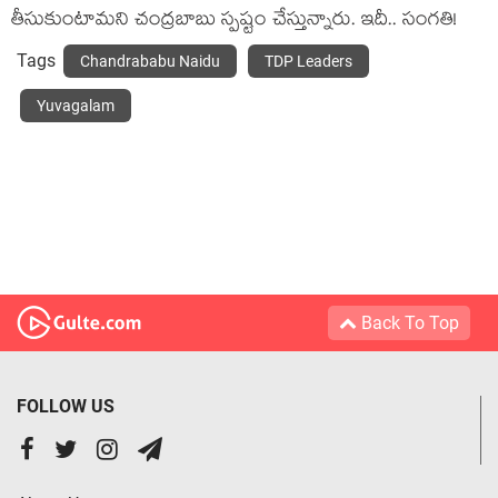
తీసుకుంటామ‌ని చంద్ర‌బాబు స్ప‌ష్టం చేస్తున్నారు. ఇదీ.. సంగ‌తి!
Tags
Chandrababu Naidu
TDP Leaders
Yuvagalam
Back To Top
FOLLOW US