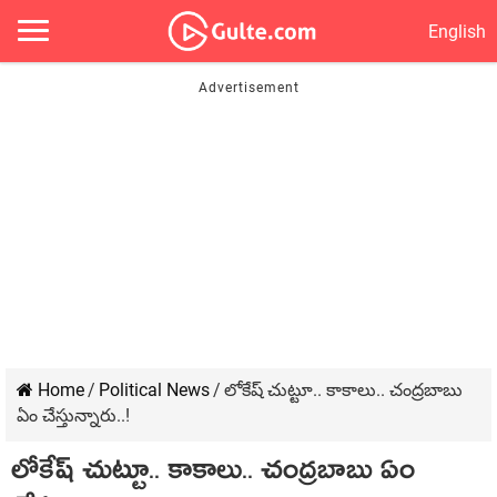
English
Home
/
Political News
/
లోకేష్ చుట్టూ.. కాకాలు.. చంద్ర‌బాబు
ఏం చేస్తున్నారు..!
లోకేష్ చుట్టూ.. కాకాలు.. చంద్ర‌బాబు ఏం