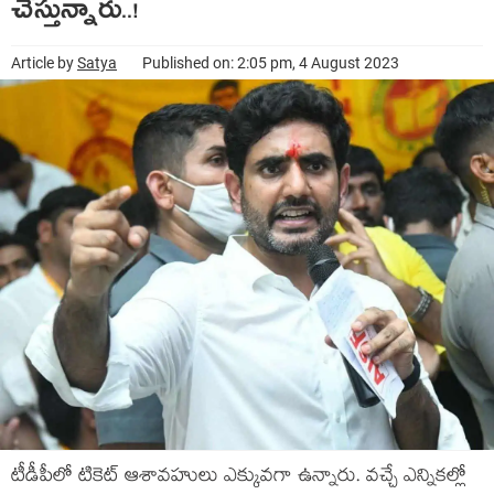
చేస్తున్నారు..!
Article by
Satya
Published on: 2:05 pm, 4 August 2023
టీడీపీలో టికెట్ ఆశావ‌హులు ఎక్కువ‌గా ఉన్నారు. వ‌చ్చే ఎన్నిక‌ల్లో