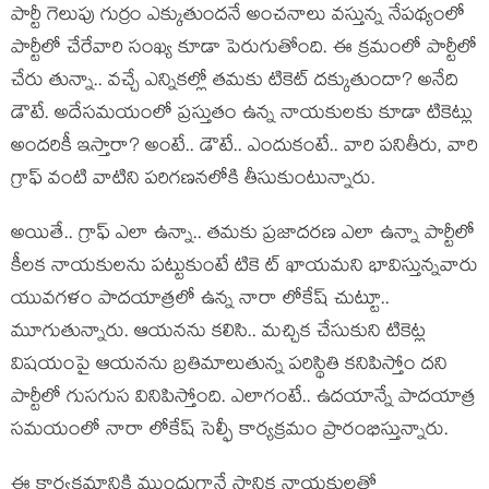
పార్టీ గెలుపు గుర్రం ఎక్కుతుంద‌నే అంచ‌నాలు వ‌స్తున్న నేప‌థ్యంలో
పార్టీలో చేరేవారి సంఖ్య కూడా పెరుగుతోంది. ఈ క్ర‌మంలో పార్టీలో
చేరు తున్నా.. వ‌చ్చే ఎన్నిక‌ల్లో త‌మ‌కు టికెట్ ద‌క్కుతుందా? అనేది
డౌటే. అదేస‌మ‌యంలో ప్ర‌స్తుతం ఉన్న నాయ‌కుల‌కు కూడా టికెట్లు
అంద‌రికీ ఇస్తారా? అంటే.. డౌటే.. ఎందుకంటే.. వారి ప‌నితీరు, వారి
గ్రాఫ్ వంటి వాటిని ప‌రిగ‌ణ‌న‌లోకి తీసుకుంటున్నారు.
అయితే.. గ్రాఫ్ ఎలా ఉన్నా.. త‌మ‌కు ప్ర‌జాద‌ర‌ణ ఎలా ఉన్నా పార్టీలో
కీల‌క నాయ‌కుల‌ను ప‌ట్టుకుంటే టికె ట్ ఖాయ‌మ‌ని భావిస్తున్న‌వారు
యువ‌గ‌ళం పాద‌యాత్ర‌లో ఉన్న నారా లోకేష్ చుట్టూ..
మూగుతున్నారు. ఆయ‌న‌ను క‌లిసి.. మ‌చ్చిక చేసుకుని టికెట్ల
విష‌యంపై ఆయ‌న‌ను బ్ర‌తిమాలుతున్న ప‌రిస్థితి క‌నిపిస్తోం ద‌ని
పార్టీలో గుస‌గుస వినిపిస్తోంది. ఎలాగంటే.. ఉద‌యాన్నే పాద‌యాత్ర
స‌మ‌యంలో నారా లోకేష్ సెల్ఫీ కార్య‌క్ర‌మం ప్రారంభిస్తున్నారు.
ఈ కార్య‌క్ర‌మానికి ముందుగానే స్థానిక నాయకుల‌తో