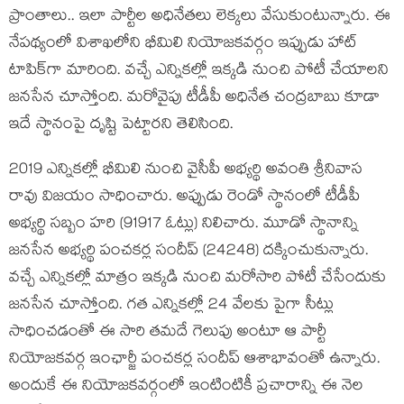
ప్రాంతాలు.. ఇలా పార్టీల అధినేత‌లు లెక్క‌లు వేసుకుంటున్నారు. ఈ
నేప‌థ్యంలో విశాఖ‌లోని భీమిలి నియోజ‌క‌వ‌ర్గం ఇప్పుడు హాట్
టాపిక్‌గా మారింది. వ‌చ్చే ఎన్నిక‌ల్లో ఇక్క‌డి నుంచి పోటీ చేయాల‌ని
జ‌న‌సేన చూస్తోంది. మ‌రోవైపు టీడీపీ అధినేత చంద్ర‌బాబు కూడా
ఇదే స్థానంపై దృష్టి పెట్టార‌ని తెలిసింది.
2019 ఎన్నిక‌ల్లో భీమిలి నుంచి వైసీపీ అభ్య‌ర్థి అవంతి శ్రీనివాస
రావు విజ‌యం సాధించారు. అప్పుడు రెండో స్థానంలో టీడీపీ
అభ్య‌ర్థి స‌బ్బం హ‌రి (91917 ఓట్లు) నిలిచారు. మూడో స్థానాన్ని
జ‌న‌సేన అభ్య‌ర్థి పంచ‌క‌ర్ల సందీప్ (24248) ద‌క్కించుకున్నారు.
వ‌చ్చే ఎన్నిక‌ల్లో మాత్రం ఇక్క‌డి నుంచి మ‌రోసారి పోటీ చేసేందుకు
జ‌న‌సేన చూస్తోంది. గ‌త ఎన్నిక‌ల్లో 24 వేల‌కు పైగా సీట్లు
సాధించ‌డంతో ఈ సారి త‌మ‌దే గెలుపు అంటూ ఆ పార్టీ
నియోజ‌క‌వ‌ర్గ ఇంఛార్జీ పంచ‌క‌ర్ల సందీప్ ఆశాభావంతో ఉన్నారు.
అందుకే ఈ నియోజ‌క‌వ‌ర్గంలో ఇంటింటికీ ప్ర‌చారాన్ని ఈ నెల