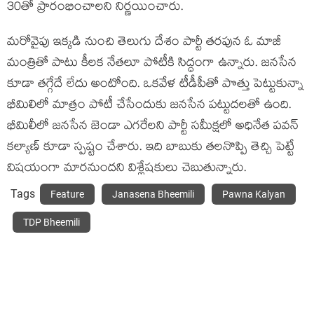
30తో ప్రారంభించాల‌ని నిర్ణ‌యించారు.
మ‌రోవైపు ఇక్క‌డి నుంచి తెలుగు దేశం పార్టీ త‌ర‌పున ఓ మాజీ
మంత్రితో పాటు కీల‌క నేత‌లూ పోటీకి సిద్ధంగా ఉన్నారు. జ‌న‌సేన
కూడా త‌గ్గేదే లేదు అంటోంది. ఒక‌వేళ టీడీపీతో పొత్తు పెట్టుకున్నా
భీమిలిలో మాత్రం పోటీ చేసేందుకు జ‌న‌సేన ప‌ట్టుద‌ల‌తో ఉంది.
భీమిలీలో జ‌న‌సేన జెండా ఎగ‌రేల‌ని పార్టీ స‌మీక్ష‌లో అధినేత ప‌వ‌న్
క‌ల్యాణ్ కూడా స్ప‌ష్టం చేశారు. ఇది బాబుకు త‌ల‌నొప్పి తెచ్చి పెట్టే
విష‌యంగా మార‌నుంద‌ని విశ్లేష‌కులు చెబుతున్నారు.
Tags
Feature
Janasena Bheemili
Pawna Kalyan
TDP Bheemili