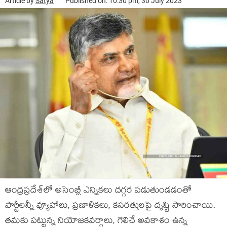
Article by
Satya
Published on: 10:30 pm, 30 July 2023
ఆంధ్ర‌ప్ర‌దేశ్‌లో అసెంబ్లీ ఎన్నిక‌లు ద‌గ్గ‌ర ప‌డుతుండ‌డంతో
పార్టీల‌న్నీ వ్యూహాలు, ప్ర‌ణాళిక‌లు, క‌స‌ర‌త్తుల‌పై దృష్టి సారించాయి.
త‌మ‌కు ప‌ట్టున్న నియోజ‌క‌వ‌ర్గాలు, గెలిచే అవ‌కాశం ఉన్న