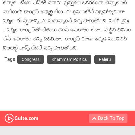
త‌ర్వాత‌.. టీఆర్ ఎస్‌లో చేరారు. ప్ర‌స్తుతం ఒక‌ర‌కంగా చెప్పాలంటే
పాలేరులో కాంగ్రెస్ అభ్య‌ర్థి లేరు. ఈ క్ర‌మంలోనే వ్యూహాత్మ‌కంగా
ష‌ర్మిల ఈ స్థానాన్ని ఎంచుకున్నార‌నే చ‌ర్చ సాగుతోంది. మ‌రో వైపు
.. ష‌ర్మిల కాంగ్రెస్‌తో చేతులు క‌లిపే అవ‌కాశం లేదా.. పార్టీని విలీనం
చేసే అవ‌కాశం ఉన్న ద‌రిమిలా.. కాంగ్రెస్ కూడా ఇక్క‌డ మ‌రెవ‌రినీ
నిల‌బెట్టే చాన్స్ లేద‌నే చ‌ర్చ సాగుతోంది.
Tags
Congress
Khammam Politics
Paleru
Back To Top