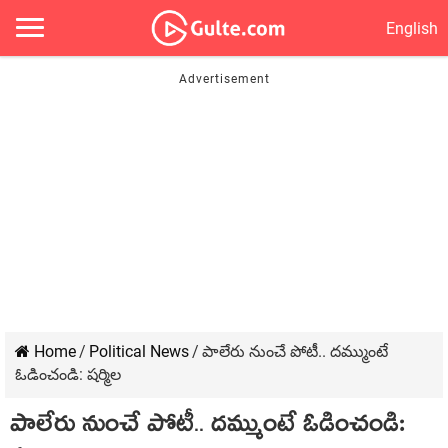
English
Home
/
Political News
/
పాలేరు నుంచే పోటీ.. ద‌మ్ముంటే
ఓడించండి: ష‌ర్మిల
పాలేరు నుంచే పోటీ.. ద‌మ్ముంటే ఓడించండి: