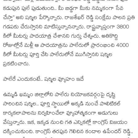
కడుపున పులే పుడుతుంది.. మీ బిడ్డగా మీకు నమ్మకంగా సేవ
చేస్తా” అని షర్మిల‌ పేర్కొన్నారు. రాజశేఖర్ రెడ్డి సంక్షేమ పాలన ప్రతి
గడపకు చేరుస్తానని మాటిస్తున్నాన‌న్నారు. రాష్ట్రవ్యాప్తంగా 3800
కిలో మీటర్లు పాదయాత్ర చేశానని గుర్తు చేశౄరు. అతికొద్ది
రోజుల్లోనే మళ్లీ ఆ పాదయాత్రను పాలేరులో ప్రారంభించి 4000
కిలో మీటర్లు పూర్తి చేసి పాలేరులోనే ముగిస్తానని ష‌ర్మిల
ప్ర‌క‌టించారు.
పాలేరే ఎందుకంటే.. ష‌ర్మిల వ్యూహం ఇదే
ఉమ్మ‌డి ఖ‌మ్మం జిల్లాలోని పాలేరు నియోజకవర్గంపై దృష్టి
సారించిన షర్మిల.. పూర్తి స్థాయిలో అక్కడి నుంచే పొలిటిక‌ల్
కార్యకలాపాలను నిర్వహించేలా వ్యూహాత్మ‌కంగా అడుగులు
వేస్తున్నారు. ఇక‌, ఇక్క‌డ నుంచి గ‌త ఎన్నిక‌ల్లో కాంగ్రెస్ విజ‌యం
ద‌క్కించుకుంది. కాంగ్రెస్ త‌ర‌ఫున గెలిచిన కందాల ఉపేంద‌ర్ రెడ్డి..