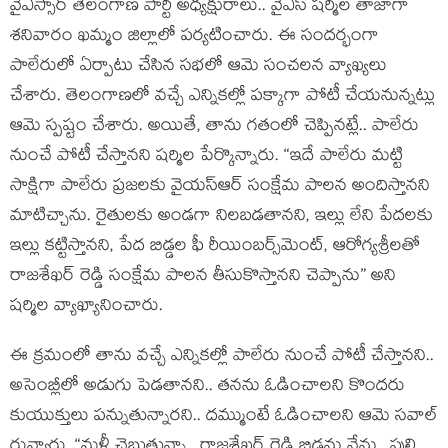
వైఎస్సార్ తెలంగాణ పార్టీ అధ్య‌క్షురాలు.. వైఎస్ ష‌ర్మిల తాజాగా
శనివారం ఖ‌మ్మం జిల్లాలో ప‌ర్య‌టించారు. ఈ సంద‌ర్భంగా
పాలేరులో ఏర్పాటు చేసిన స‌భ‌లో ఆమె సంచ‌ల‌న వ్యాఖ్య‌లు
చేశారు. తెలంగాణలో వచ్చే ఎన్నికల్లో పక్కాగా పోటీ చేయనున్నట్లు
ఆమె స్పష్టం చేశారు. అయితే, తాను గతంలో చెప్పినట్లే.. పాలేరు
నుంచే పోటీ చేస్తానని షర్మిల పేర్కొన్నారు. “ఇదే పాలేరు మట్టి
సాక్షిగా పాలేరు ప్రజలకు వైయస్ఆర్ సంక్షేమ పాలన అందిస్తానని
మాటిచ్చాను. రైతులకు అండగా నిలబడతానని, ఇల్లు లేని పేదలకు
ఇల్లు కట్టిస్తానని, పేద బిడ్డల ఫీ రీయింబర్స్‌మెంట్, ఆరోగ్యశ్రీలతో
రాజశేఖర్ రెడ్డి సంక్షేమ పాలన తీసుకొస్తానని చెప్పాను” అని
ష‌ర్మిల వ్యాఖ్యానించారు.
ఈ క్ర‌మంలో తాను వ‌చ్చే ఎన్నిక‌ల్లో పాలేరు నుంచే పోటీ చేస్తాన‌ని..
అసెంబ్లీలో అడుగు పెడ‌తాన‌ని.. త‌న‌ను ఓడించాల‌ని కొంద‌రు
కుయుక్తులు ప‌న్నుతున్నార‌ని.. ద‌మ్ముంటే ఓడించాల‌ని ఆమె స‌వాల్
రువ్వారు. “మళ్లీ చెబుతున్నా.. రాజశేఖర్ రెడ్డి బిడ్డను నేను.. పులి