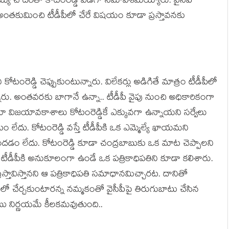
్చయ్య చౌదరితో కోటంరెడ్డి విడిగా సమావేశమయ్యారు. వైసీపీ
 అంతకుమించి టీడీపీలో చేరే విషయం కూడా ప్రస్తావనకు
ంరెడ్డి చెప్పుకుంటున్నారు. విలేకర్లు అడిగితే మాత్రం టీడీపీలో
ారు. అంతవరకు బాగానే ఉన్నా.. టీడీపీ వైపు నుంచి అధికారికంగా
ోనూ విజయావకాశాలు కోటంరెడ్డికే ఎక్కువగా ఉన్నాయని సర్వేలు
ేదు. కోటంరెడ్డి వస్తే టీడీపీకి ఒక ఎమ్మెల్యే ఖాయమని
అందడం లేదు. కోటంరెడ్డి కూడా చంద్రబాబుకు ఒక మాట చెప్పాలని
డీపీకి అనుకూలంగా ఉండే ఒక పత్రికాధిపతిని కూడా కలిశారు.
ప్రస్తావిస్తానని ఆ పత్రికాధిపతి సమాధానమిచ్చారట. దానితో
పీలో చేర్చకుంటారన్న నమ్మకంతో వైసీపీపై తిరుగుబాటు చేసిన
బాబు నిర్ణయమే కీలకమవుతుంది..