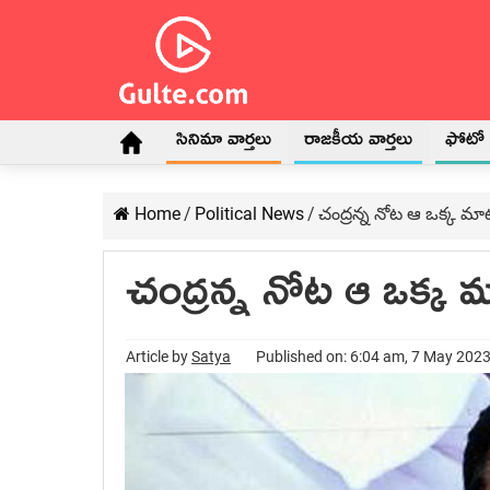
సినిమా వార్తలు
రాజకీయ వార్తలు
ఫోటో గ
Home
/
Political News
/
చంద్రన్న నోట ఆ ఒక్క 
చంద్రన్న నోట ఆ ఒక్
Article by
Satya
Published on: 6:04 am, 7 May 202