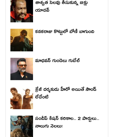
శాశ్వత సెలవు తీసుకున్న బిక్షు
యాదవ్
కనకరాజు కొట్టులో బోణీ బాగుంది
మాధ‌వ‌న్ గుండెలు గుబేల్‌
క్రేజీ దర్శకుడు హీరో అయితే సౌండ్
లేదేంటి
సందీప్ కిషన్ కరికాల... 2 పార్టులు...
నాలుగు నెలలు!