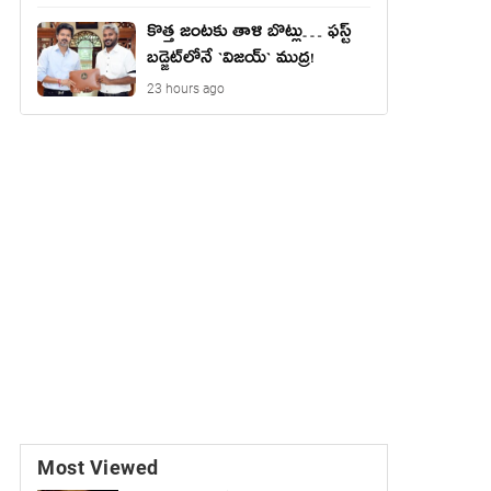
కొత్త జంట‌కు తాళి బొట్లు… ఫ‌స్ట్
బ‌డ్జెట్‌లోనే `విజ‌య్` ముద్ర‌!
23 hours ago
Most Viewed