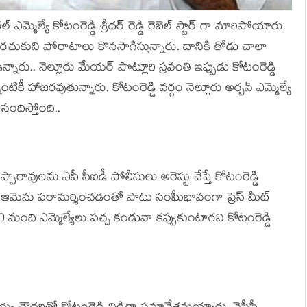
ఎమ్మెల్యే కోటంరెడ్డి శ్రీధర్ రెడ్డి రెబెల్ స్టార్ గా మారిపోయారు.
్పరచుకుని పోరాటాలు కొనసాగిస్తున్నారు. దానికి తోడు చాలా
్నారు.. నెల్లూరు మేయర్ పొట్లూరి స్రవంతి ఇప్పుడు కోటంరెడ్డి
ికీ హాజరవుతున్నారు. కోటంరెడ్డి వర్గం నెల్లూరు అర్బన్ ఎమ్మెల్యే
ంధిస్తోంది..
ప్పారావులను ఏపీ సీఐడీ పోలీసులు అరెస్టు చేస్తే కోటంరెడ్డి
ు. ఆమెను పరామర్శించడంతో పాటు సంఘీభావంగా ప్రెస్ మీట్
70 మంది ఎమ్మెల్యేలు పచ్చ కండువా కప్పుకుంటారని కోటంరెడ్డి