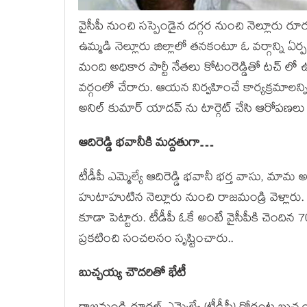
వైసీపీ నుంచి సస్పెండైన దగ్గర నుంచి నెల్లూరు రూరల్ 
ఉమ్మడి నెల్లూరు జిల్లాలో తనకంటూ ఓ వర్గాన్ని ఏర
మంది అధికార పార్టీ నేతలు కోటంరెడ్డితో టచ్ లో ఉన
వర్గంలో చేరారు. ఆయన నిర్వహించే కార్యక్రమాలన్నింట
అనిల్ కుమార్ యాదవ్ ను టార్గెట్ చేసి ఆరోపణలు స
ఆదిరెడ్డి భవానీకి మద్దతుగా…
టీడీపీ ఎమ్మెల్యే ఆదిరెడ్డి భవానీ భర్త వాసు, మామ అ
హుటాహుటిన నెల్లూరు నుంచి రాజమండ్రి వెళ్లార
కూడా పెట్టారు. టీడీపీ ఓకే అంటే వైసీపీకి చెందిన 
ప్రకటించి సంచలనం సృష్టించారు..
బుచ్చయ్య చౌదరితో భేటీ