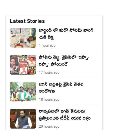
Latest Stories
జార్ఖండ్ లో మరో సోనమ్ వాంగ్
చుక్ దీక్ష
1 hour ago
పోలీసు దెబ్బ: వైసీపీలో `ర‌ప్పా-
ర‌ప్పా` పోయిందే
17 hours ago
జ‌గ‌న్ భద్రతపై వైసీపీ నేతల
ఆందోళన
18 hours ago
రాజ్యసభలో జగన్ కేసులను
ప్రస్తావించిన టీడీపీ యువ రక్తం
20 hours ago