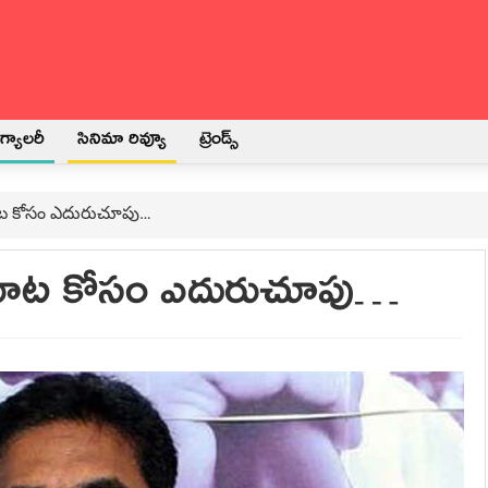
్యాలరీ
సినిమా రివ్యూ
ట్రెండ్స్
మాట కోసం ఎదురుచూపు…
క మాట కోసం ఎదురుచూపు…
3