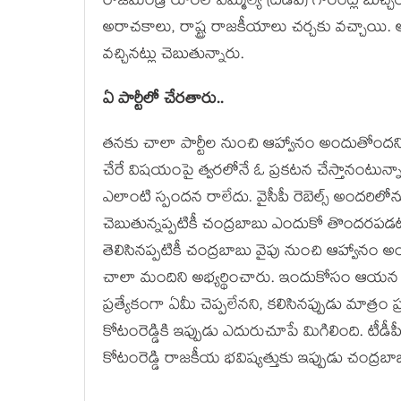
రాజమండ్రి రూరల్ ఎమ్మెల్యే (టీడీపీ) గోరంట్ల బుచ
అరాచకాలు, రాష్ట్ర రాజకీయాలు చర్చకు వచ్చాయి.
వచ్చినట్లు చెబుతున్నారు.
ఏ పార్టీలో చేరతారు..
తనకు చాలా పార్టీల నుంచి ఆహ్వానం అందుతోందని కోట
చేరే విషయంపై త్వరలోనే ఓ ప్రకటన చేస్తానంటున్న
ఎలాంటి స్పందన రాలేదు. వైసీపీ రెబెల్స్ అందరిల
చెబుతున్నప్పటికీ చంద్రబాబు ఎందుకో తొందరపడటం ల
తెలిసినప్పటికీ చంద్రబాబు వైపు నుంచి ఆహ్వానం 
చాలా మందిని అభ్యర్థించారు. ఇందుకోసం ఆయన టీ
ప్రత్యేకంగా ఏమీ చెప్పలేనని, కలిసినప్పుడు మాత్రం 
కోటంరెడ్డికి ఇప్పుడు ఎదురుచూపే మిగిలింది. టీడీ
కోటంరెడ్డి రాజకీయ భవిష్యత్తుకు ఇప్పుడు చంద్ర