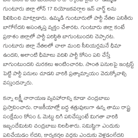
బస చేసిన బాబు మరుసటి రోజు క్యాంప్ సైట్ లో ఉమ్మడి
గుంటూరు జిల్లా లోన్ 17 నియోజకవర్గాల ఇన్ చార్జ్ లను
పిలిపించి మాట్లాడారు. ఉమ్మడి గుంటూరులో పార్టీ నేతల పనితీరు
బాగోలేదని అసంతృప్త వ్యక్తం చేశారట. గుంటూరు జిల్లా కంటే
ప్రకాశం జిల్లాలో పార్టీ పరిస్థితి బాగుంటుందని చెప్పారట.
గుంటూరు జిల్లా నేతలలో చాలా మంది సీనియర్లమనే ధీమా
ఉందని, అలాంటి ధీమాలు వదిలి పార్టీ కోసం పని చేస్తే
బాగుంటుందని చురకలు అంటించారట. సొంత పనులపై ఇంట్రస్ట్
పెట్టి పార్టీ పనులు చూడని వారికి ప్రత్యామ్నాయం వెదుక్కోవాల్సి
వస్తుందన్నారు.
కన్నా లక్ష్మీ నారాయణ వ్యవహారాన్ని కూడా చంద్రబాబు
ప్రస్తావించారు. రాజకీయాల్లో బద్ధ శత్రువులుగా ఉన్న తాము రాష్ట్ర
సంక్షేమం కోసం ఓ మెట్టు దిగి పనిచేస్తుంటే మిగతా వారికి
ఇబ్బందేమిటని చంద్రబాబు నిలదీశారు. సమిష్టిగా ఎందుకు
పనిచేయడం లేదని, కార్యకర్తల వద్దకు ఎందుకు వెళ్లడంలేదని