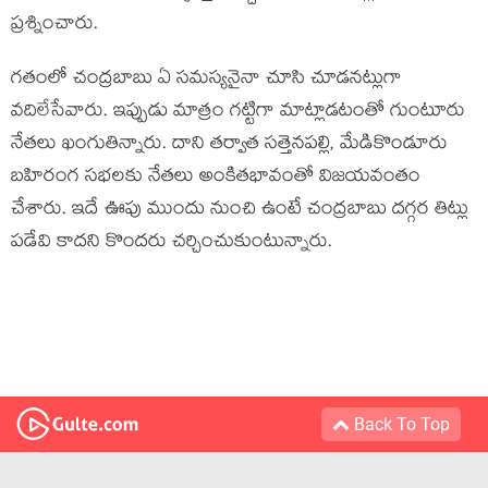
ప్రశ్నించారు.
గతంలో చంద్రబాబు ఏ సమస్యనైనా చూసి చూడనట్లుగా
వదిలేసేవారు. ఇప్పుడు మాత్రం గట్టిగా మాట్లాడటంతో గుంటూరు
నేతలు ఖంగుతిన్నారు. దాని తర్వాత సత్తెనపల్లి, మేడికొండూరు
బహిరంగ సభలకు నేతలు అంకితభావంతో విజయవంతం
చేశారు. ఇదే ఊపు ముందు నుంచి ఉంటే చంద్రబాబు దగ్గర తిట్లు
పడేవి కాదని కొందరు చర్చించుకుంటున్నారు.
Back To Top