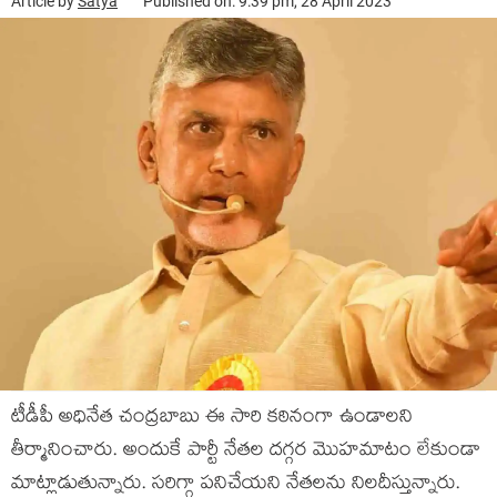
Article by
Satya
Published on: 9:39 pm, 28 April 2023
టీడీపీ అధినేత చంద్రబాబు ఈ సారి కఠినంగా ఉండాలని
తీర్మానించారు. అందుకే పార్టీ నేతల దగ్గర మొహమాటం లేకుండా
మాట్లాడుతున్నారు. సరిగ్గా పనిచేయని నేతలను నిలదీస్తున్నారు.