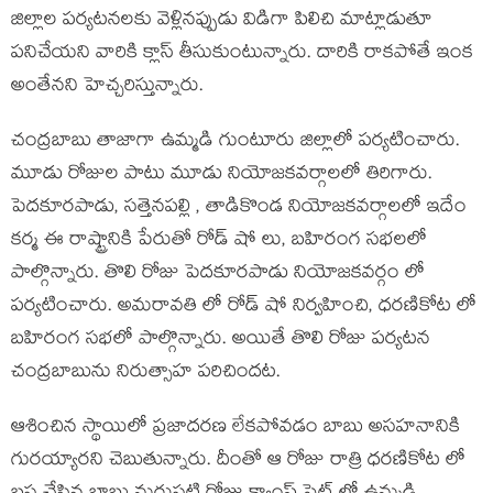
జిల్లాల పర్యటనలకు వెళ్లినప్పుడు విడిగా పిలిచి మాట్లాడుతూ
పనిచేయని వారికి క్లాస్ తీసుకుంటున్నారు. దారికి రాకపోతే ఇంక
అంతేనని హెచ్చరిస్తున్నారు.
చంద్రబాబు తాజాగా ఉమ్మడి గుంటూరు జిల్లాలో పర్యటించారు.
మూడు రోజుల పాటు మూడు నియోజకవర్గాలలో తిరిగారు.
పెదకూరపాడు, సత్తెనపల్లి , తాడికొండ నియోజకవర్గాలలో ఇదేం
కర్మ ఈ రాష్ట్రానికి పేరుతో రోడ్ షో లు, బహిరంగ సభలలో
పాల్గొన్నారు. తొలి రోజు పెదకూరపాడు నియోజకవర్గం లో
పర్యటించారు. అమరావతి లో రోడ్ షో నిర్వహించి, ధరణికోట లో
బహిరంగ సభలో పాల్గొన్నారు. అయితే తొలి రోజు పర్యటన
చంద్రబాబును నిరుత్సాహ పరిచిందట.
ఆశించిన స్థాయిలో ప్రజాదరణ లేకపోవడం బాబు అసహనానికి
గురయ్యారని చెబుతున్నారు. దీంతో ఆ రోజు రాత్రి ధరణికోట లో