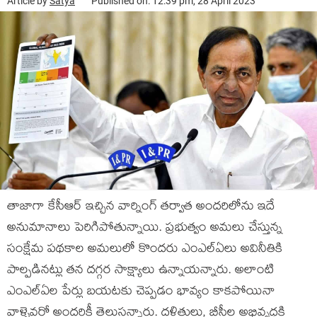
Article by
Satya
Published on: 12:39 pm, 28 April 2023
తాజాగా కేసీఆర్ ఇచ్చిన వార్నింగ్ తర్వాత అందరిలోను ఇదే
అనుమానాలు పెరిగిపోతున్నాయి. ప్రభుత్వం అమలు చేస్తున్న
సంక్షేమ పథకాల అమలులో కొందరు ఎంఎల్ఏలు అవినీతికి
పాల్పడినట్లు తన దగ్గర సాక్ష్యాలు ఉన్నాయన్నారు. అలాంటి
ఎంఎల్ఏల పేర్లు బయటకు చెప్పడం భావ్యం కాకపోయినా
వాళ్ళెవరో అందరికీ తెలుసన్నారు. దళితులు, బీసీల అభివృద్ధకి