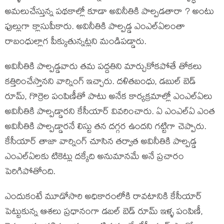
అమలుచేస్తున్న పథకాల్లో కూడా అవినీతికి పాల్పడతారా ? అంటు
ఫుల్లుగా క్లాసుపీకారు. అవినీతికి పాల్పడ్డ ఎంఎల్ఏలంతా
రాబంధుల్లాగ పీక్కుతున్నట్లని మండిపడ్డారు.
అవినీతికి పాల్పడ్డవారు తమ పద్దతిని మార్చుకోకపోతే తోకలు
కత్తిరించేస్తానని వార్నింగ్ ఇచ్చారు. దళితబంధు, డబుల్ బెడ్
రూమ్, గొర్రెల పంపిణీతో పాటు అనేక కార్యక్రమాల్లో ఎంఎల్ఏలు
అవినీతికి పాల్పడ్డారని కేసీయార్ వివరించారు. ఏ ఎంఎల్ఏ ఎంత
అవినీతికి పాల్పడ్డారనే లిస్టు తన దగ్గర ఉందని గట్టిగా చెప్పారు.
కేసీయార్ తాజా వార్నింగ్ చూసిన తర్వాత అవినీతికి పాల్పడ్డ
ఎంఎల్ఏలకు టికెట్లు దక్కేది అనుమానమే అనే ప్రచారం
పెరిగిపోతోంది.
ఎందుకంటే మూడోసారి అధికారంలోకి రావటానికి కేసీయార్
పెట్టుకున్న ఆశలు ప్రధానంగా డబల్ బెడ్ రూమ్ ఇళ్ళ పంపిణీ,