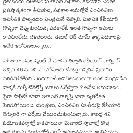
రైతుబంధు, దళితబంధు లాంటి పథకాలే. కేసీయార్ ఎంతో
ప్రతిష్టాత్మకంగా తీసుకున్న పథకాల అమల్లోనే ఎంఎల్ఏలు
అవినీతికి పాల్పడటం విచిత్రమనే చెప్పాలి. నిజానికి కేసీయార్
గొప్పగా చెప్పుకుంటున్న పథకాలేవీ అంత గొప్పగా అమలు
కావటంలేదు. దళితబంధు, డబుల్ బెడ్ రూమ్ ఇళ్ళ పథకాలపై
అనేక ఆరోపణలున్నాయి.
సో తాజా డెవలప్మెంట్ నే చూసిన తర్వాత కేసీయార్ వార్నింగ్
ఇచ్చిన 46 మంది ఎంఎల్ఏలకు టికెట్లు ఇవ్వరనే ప్రచారం
పెరిగిపోతోంది. ఎందుకంటే అవినీతిపరులుగా ఇంత ముద్రపడిన
వాళ్ళకే మళ్ళీ టికెట్లిస్తే జనాలు ఓట్లేస్తారా ? అనేది అనుమానం.
పైగా పార్టీలో కూడా ఇలాంటి వాళ్ళపై బాగా వ్యతిరేకత
పెరిగిపోయింది. మంత్రులు, ఎంఎల్ఏల పనితీరుపై కేసీయార్
రెగ్యులర్ గా సర్వేలు చేయించుకుంటున్నారు. కాబట్టి 42
నియోజకవర్గాల్లో కాకపోయినా మెజారిటి స్ధానాల్లో కొత్త
అభ్యర్దులను రంగంలోకి దింపే అవకాశముంది. ఆ విషయం