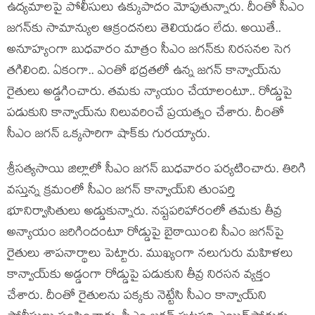
ఉద్య‌మాల‌పై పోలీసులు ఉక్కుపాదం మోపుతున్నారు. దీంతో సీఎం
జ‌గ‌న్‌కు సామాన్యుల ఆక్రంద‌న‌లు తెలియ‌డం లేదు. అయితే..
అనూహ్యంగా బుధ‌వారం మాత్రం సీఎం జ‌గ‌న్‌కు నిర‌స‌న‌ల సెగ
త‌గిలింది. ఏకంగా.. ఎంతో భ‌ద్ర‌త‌లో ఉన్న జ‌గ‌న్ కాన్వాయ్‌ను
రైతులు అడ్డ‌గించారు. త‌మ‌కు న్యాయం చేయాలంటూ.. రోడ్డుపై
ప‌డుకుని కాన్వాయ్‌ను నిలువ‌రించే ప్ర‌య‌త్నం చేశారు. దీంతో
సీఎం జ‌గ‌న్ ఒక్క‌సారిగా షాక్‌కు గుర‌య్యారు.
శ్రీసత్యసాయి జిల్లాలో సీఎం జ‌గ‌న్ బుధ‌వారం ప‌ర్య‌టించారు. తిరిగి
వ‌స్తున్న క్ర‌మంలో సీఎం జగన్‌ కాన్వాయ్‌ని తుంపర్తి
భూనిర్వాసితులు అడ్డుకున్నారు. నష్టపరిహారంలో తమకు తీవ్ర
అన్యాయం జరిగిందంటూ రోడ్డుపై బైఠాయించి సీఎం జగన్‌పై
రైతులు శాపనార్థాలు పెట్టారు. ముఖ్యంగా న‌లుగురు మ‌హిళ‌లు
కాన్వాయ్‌కు అడ్డంగా రోడ్డుపై ప‌డుకుని తీవ్ర నిర‌స‌న వ్య‌క్తం
చేశారు. దీంతో రైతులను పక్కకు నెట్టేసి సీఎం కాన్వాయ్‌ని