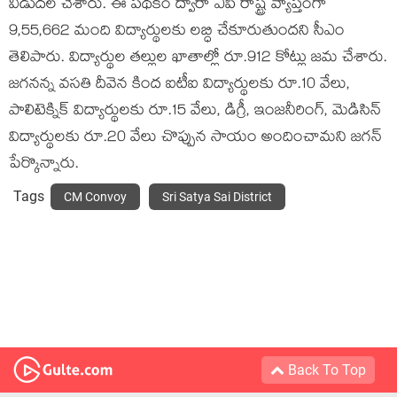
విడుదల చేశారు. ఈ పథకం ద్వారా ఏపీ రాష్ట్ర వ్యాప్తంగా
9,55,662 మంది విద్యార్థులకు లబ్ధి చేకూరుతుందని సీఎం
తెలిపారు. విద్యార్థుల తల్లుల ఖాతాల్లో రూ.912 కోట్లు జమ చేశారు.
జగనన్న వసతి దీవెన కింద ఐటీఐ విద్యార్థులకు రూ.10 వేలు,
పాలిటెక్నిక్‌ విద్యార్థులకు రూ.15 వేలు, డిగ్రీ, ఇంజనీరింగ్‌, మెడిసిన్‌
విద్యార్థులకు రూ.20 వేలు చొప్పున సాయం అందించామ‌ని జ‌గ‌న్
పేర్కొన్నారు.
Tags
CM Convoy
Sri Satya Sai District
Back To Top