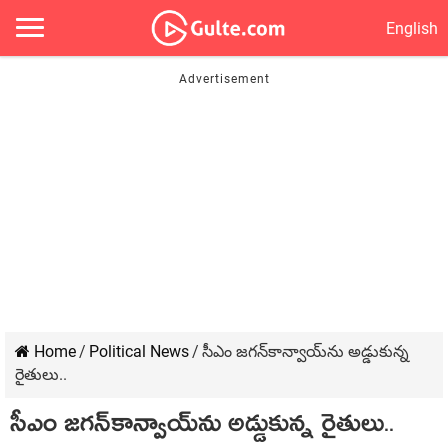
English
Home
/
Political News
/
సీఎం జ‌గ‌న్‌కాన్వాయ్‌ను అడ్డుకున్న
రైతులు..
సీఎం జ‌గ‌న్‌కాన్వాయ్‌ను అడ్డుకున్న రైతులు..