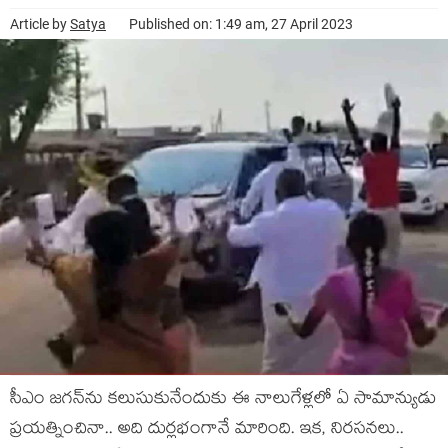
Article by
Satya
Published on: 1:49 am, 27 April 2023
సీఎం జ‌గ‌న్‌ను క‌లుసుకునేందుకు ఈ నాలుగేళ్ల‌లో ఏ సామాన్యుడు
ప్ర‌య‌త్నించినా.. అది దుర్ల‌భంగానే మారింది. ఇక‌, నిర‌స‌న‌లు..