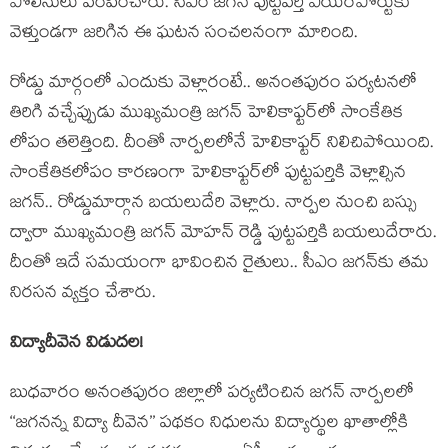
పోలీసులు పంపించారు. సీఎం జగన్‌ పుట్టపర్తి ఎయిర్‌పోర్టుకు
వెళ్తుండగా జ‌రిగిన ఈ ఘ‌ట‌న సంచ‌ల‌నంగా మారింది.
రోడ్డు మార్గంలో ఎందుకు వెళ్లారంటే.. అనంత‌పురం ప‌ర్య‌ట‌న‌లో
తిరిగి వ‌చ్చేప్పుడు ముఖ్యమంత్రి జగన్ హెలికాఫ్టర్‌లో సాంకేతిక
లోపం తలెత్తింది. దీంతో నార్పలలోనే హెలికాఫ్టర్ నిలిచిపోయింది.
సాంకేతికలోపం కారణంగా హెలికాఫ్టర్‌లో పుట్టపర్తికి వెళ్లాల్సిన
జగన్.. రోడ్డుమార్గాన బయలుదేరి వెళ్లారు. నార్పల నుంచి బస్సు
ద్వారా ముఖ్యమంత్రి జగన్‌ మోహన్ రెడ్డి పుట్టపర్తికి బయలుదేరారు.
దీంతో ఇదే స‌మ‌యంగా భావించిన రైతులు.. సీఎం జ‌గ‌న్‌కు త‌మ
నిర‌స‌న వ్య‌క్తం చేశారు.
విద్యాదీవెన విడుద‌ల‌!
బుధ‌వారం అనంతపురం జిల్లాలో పర్యటించిన జగన్ నార్పలలో
‘‘జగనన్న విద్యా దీవెన’’ పథకం నిధులను విద్యార్థుల ఖాతాల్లోకి