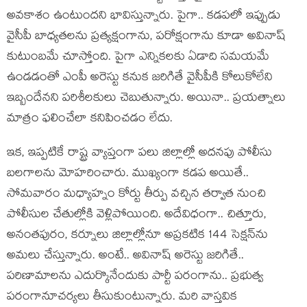
అవ‌కాశం ఉంటుంద‌ని భావిస్తున్నారు. పైగా.. క‌డ‌ప‌లో ఇప్పుడు
వైసీపీ బాధ్య‌త‌ల‌ను ప్ర‌త్య‌క్షంగాను, ప‌రోక్షంగాను కూడా అవినాష్
కుటుంబ‌మే చూస్తోంది. పైగా ఎన్నిక‌ల‌కు ఏడాది స‌మ‌య‌మే
ఉండ‌డంతో ఎంపీ అరెస్టు క‌నుక జ‌రిగితే వైసీపీకి కోలుకోలేని
ఇబ్బందేన‌ని ప‌రిశీల‌కులు చెబుతున్నారు. అయినా.. ప్ర‌య‌త్నాలు
మాత్రం ఫ‌లించేలా క‌నిపించ‌డం లేదు.
ఇక‌, ఇప్ప‌టికే రాష్ట్ర వ్యాప్తంగా ప‌లు జిల్లాల్లో అద‌న‌పు పోలీసు
బల‌గాల‌ను మోహ‌రించారు. ముఖ్యంగా క‌డ‌ప అయితే..
సోమ‌వారం మ‌ధ్యాహ్నం కోర్టు తీర్పు వ‌చ్చిన త‌ర్వాత నుంచి
పోలీసుల చేతుల్లోకి వెళ్లిపోయింది. అదేవిధంగా.. చిత్తూరు,
అనంత‌పురం, క‌ర్నూలు జిల్లాల్లోనూ అప్ర‌క‌టిక 144 సెక్ష‌న్‌ను
అమ‌లు చేస్తున్నారు. అంటే.. అవినాష్ అరెస్టు జ‌రిగితే..
ప‌రిణామాలను ఎదుర్కొనేందుకు పార్టీ ప‌రంగాను.. ప్ర‌భుత్వ
ప‌రంగానూచ‌ర్య‌లు తీసుకుంటున్నారు. మ‌రి వాస్త‌విక