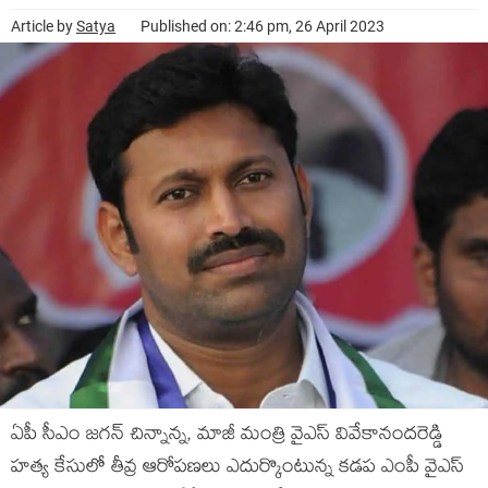
Article by
Satya
Published on: 2:46 pm, 26 April 2023
ఏపీ సీఎం జ‌గ‌న్ చిన్నాన్న‌, మాజీ మంత్రి వైఎస్ వివేకానంద‌రెడ్డి
హ‌త్య కేసులో తీవ్ర ఆరోప‌ణ‌లు ఎదుర్కొంటున్న క‌డ‌ప ఎంపీ వైఎస్