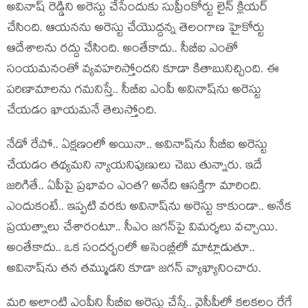
అవినాష్ రెడ్డిని అరెస్టు చేసేందుకు సుప్రీంకోర్టు లైన్ క్లియ‌ర్
చేసింది. ఆయ‌న‌ను అరెస్టు చేయొద్ద‌న్న తెలంగాణ హైకోర్టు
ఆదేశాల‌ను ర‌ద్దు చేసింది. అంతేకాదు.. సీబీఐ ఎంతో
సంయ‌మ‌నంతో వ్య‌వ‌హ‌రిస్తోంద‌ని కూడా కితాబునిచ్చింది. ఈ
ప‌రిణామాల‌ను గ‌మ‌నిస్తే.. సీబీఐ ఎంపీ అవినాష్‌ను అరెస్టు
చేయ‌డం ఖాయ‌మ‌నే తెలుస్తోంది.
నేడో రేపో.. ఏక్ష‌ణంలో అయినా.. అవినాష్‌ను సీబీఐ అరెస్టు
చేయ‌డం త‌థ్య‌మ‌ని న్యాయ‌నిపుణులు చెబు తున్నారు. ఇదే
జ‌రిగితే.. ఏపీపై ప్ర‌భావం ఎంత‌? అనేది ఆస‌క్తిగా మారింది.
ఎందుకంటే.. ఇప్ప‌టి వ‌ర‌కు అవినాష్‌ను అరెస్టు కాకుండా.. అనేక
ప్ర‌య‌త్నాలు చేశారంటూ.. సీఎం జ‌గ‌న్‌పై విమ‌ర్శ‌లు వ‌చ్చాయి.
అంతేకాదు.. ఒక సంద‌ర్భంలో అసెంబ్లీలో మాట్లాడుతూ..
అవినాష్‌ను త‌న త‌మ్ముడ‌ని కూడా జ‌గ‌న్ వ్యాఖ్యానించారు.
మ‌రి అలాంటి ఎంపీని సీబీఐ అరెస్టు చేస్తే.. వైసీపీలో క‌ల‌క‌లం రేగే