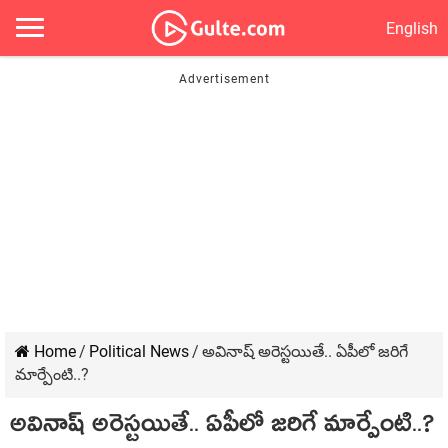
English
Home
/
Political News
/
అవినాష్ అరెస్ట‌యితే.. ఏపీలో జ‌రిగే
మార్పేంటి..?
అవినాష్ అరెస్ట‌యితే.. ఏపీలో జ‌రిగే మార్పేంటి..?