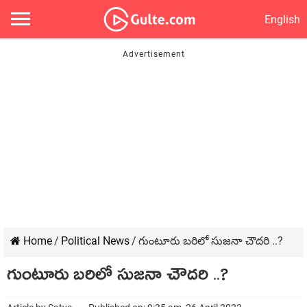
English
Home
/
Political News
/
గుంటూరు బరిలో సుజనా చౌదరి ..?
గుంటూరు బరిలో సుజనా చౌదరి ..?