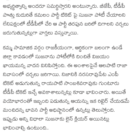
అభ్యర్థిత్వాన్ని అందరూ సమర్థిస్తారని అంటున్నారు. బీజేపీ, టీడీపీ
పొత్తు కుదురితే కమలం పార్టీ టికెట్ పై సుజనా పోటీ చేయాలని
లేనిపక్షంలో టీడీపీలో చేరి ఆ పార్టీ తరపున బరిలో దిగాలని చర్చలు
జరుగుతున్నట్లుగా వార్తలు వస్తున్నాయి.
కమ్మ సామాజిక వర్గం రాజకీయంగా, ఆర్థికంగా బలంగా ఉండే
జిల్లా కావడంలో సుజనాను పోటీలోకి దించితే విజయం
ఖాయమన్న వాదన వినిపిస్తోంది. ఈ అంశాలపైనే ఆలపాటి రాజా
నివాసంలో చర్చలు జరిగాయి. నిజానికి నరసరావుపేట ఎంపీ
టికెట్ అడుగుతున్న రాయపాటి సాంబశివరావుకు గుంటూరు
టీడీపీ టికెట్ ఇచ్చే అవకాశాలున్నట్లు కూడా భావించారు. అయితే
వయోభారంతో ఇబ్బంది పడుతున్న ఆయన్ను ఇక రిటైర్ చేయడమే
మంచిదన్న భావన పార్టీ అధిష్టానంలో ఉన్నట్లు తెలుస్తోంది.
ఇప్పుడు అన్ని విధాలా సుజనాకు లైన్ క్లియర్ అయినట్లు
భావించాల్సి ఉంటుంది..