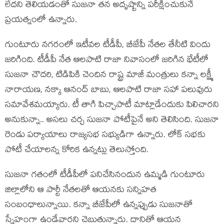
లేదని తెలియడంతో సుజనా తన అదృష్టాన్ని పరీక్షించుకునే
ప్రయత్నంలో ఉన్నారు.
గుంటూరు నగరంలో ఇటీవల టీడీపీ, బీజేపీ నేతల తేనీటి విందు
జరిగింది. టీడీపీ నేత ఆలపాటి రాజా నివాసంలో జరిగిన భేటీలో
సుజనా చౌదరి, టిడిపికి చెందిన రాష్ట్ర మాజీ మంత్రులు కన్నా లక్ష్మీ
నారాయణ, నక్కా ఆనంద్ బాబు, ఆలపాటి రాజా సహా పలువురు
సమావేశమయ్యారు. టీ తాగి పిచ్చాపాటీ మాట్లాడేందుకు పిలిచారని
అనుకున్నా.. అసలు చర్చ సుజనా పోటీపైనే అని తెలిసింది. సుజనా
రెండు పర్యాయాలు రాజ్యసభ సభ్యుడిగా ఉన్నారు. లోక్ సభకు
పోటీ చేయాలన్న కోరిక ఉన్నట్లు తెలుస్తోంది.
సుజనా గతంలో టీడీపీలో పనిచేసినందున ఉమ్మడి గుంటూరు
జిల్లాలోని ఆ పార్టీ నేతలతో ఆయనకు సన్నిహత
సంబంధాలున్నాయి. కన్నా బీజేపీలో ఉన్నప్పుడు సుజనాతో
స్నేహంగా ఉండేవారని చెబుతున్నారు. దానితో ఆయన