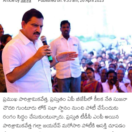
Article by
Satya
Published on: 9:35 am, 26 April 2023
ప్రముఖ పారిశ్రామికవేత్త, ప్రస్తుతం ఏపీ బీజేపీలో కీలక నేత సుజనా
చౌదరి గుంటూరు లోక్ సభా స్థానం నుంచి పోటీ చేసేందుకు
రంగం సిద్ధం చేసుకుంటున్నారు. ప్రస్తుత టీడీపీ ఎంపీ అయిన
పారిశ్రామికవేత్త గల్లా జయదేవ్ మరోసారి పోటీకి ఆసక్తి చూపడం