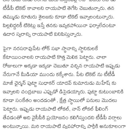
తన కుమారుడు రంగబాబుకు సత్తెనపల్లి లేదా పెదకూరపాడు
టీడీపీ టికెట్ కావాలని రాయపాటి తెగేసి చెబుతున్నారు. తన
తమ్ముడు కూతురు శైలజకు కూడా టికెట్ ఇవ్వాలంటున్నారు.
పిల్లలిద్దరికీ టికెట్లు ఇస్తే తనకు ఇవ్వకపోయినా ఫర్వాలేదంటూ
ఉదార స్వరాన్ని రాయపాటి వినిపిస్తున్నారు.
పైగా నరసరావుపేట లోక్ సభా స్థానాన్ని స్థానికులకే
కేటాయించాలని రాయపాటి కొత్త మెలిక పెట్టారు. చాలా
రోజులుగా అక్కడా ఇక్కడా చెబుతూ వచ్చిన రాయపాటి ఇప్పుడు
నేరుగానే మీడియా ముందు కక్కేశారు. పేట టికెట్ ను టీటీడీ
మాజీ ఛైర్మన్ పుట్టా సుధాకర్ యాదవ్ కుమారుడు మహేష్ కు
ఇవ్వాలని చంద్రబాబు ఎప్పుడో డిసైడయ్యారు. పుట్టా కుటుంబానికి
కూడా సంకేతం అందడంతో , క్షేత్ర స్థాయిలో పనులు మొదలు
పెట్టారు. ఇప్పుడు రాయపాటి లోకల్, నాన్ లోకల్ ఫీలింగ్
తేవడంతో అది వైసీపీకి ప్రయోజనం కలిగిస్తుందని టీడీపీ వర్గాలు
అంటున్నాయి. మరి రాయపాటి వ్యవహారాన్ని పార్టీకి అనుకూలంగా