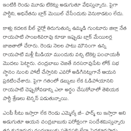
ఇంటికి రెండు మూడు టికెట్లు అడుగుతూ వేధిస్తున్నారు. పైగా
పార్టీని, అధినేతను బ్లాక్ మెయిల్ చేసేందుకు వెనుకాడటం లేదు.
కాళ్లు కదలక వీల్ ఛైర్లో తిరుగుతున్న ఉమ్మడి గుంటూరు జిల్లా నేత
రాయపాటి సాంబశివరావు కూడా ఇప్పుడు బ్లాక్ మేయిలర్ల
జాబితాలో చేరారు. రెండు నెలల పాటు మౌనంగా ఉన్న
రాయపాటి మళ్లీ మీడియా ముందుకు వచ్చి టికెట్ల పంచాయతీ
మొదలు పెట్టారు. చంద్రబాబు చెబితే నరసరావుపేట లోక్ సభ
స్థానం నుంచి పోటీ చేస్తానని ఎవరో అడిగినట్లుగానే ఆయన
ప్రకటించేశారు. పైగా గతంలో డబ్బులు లేక ఓడిపోయానని
రాయపాటి చెప్పుకోవడాన్ని ఎలా అర్థం చేసుకోవాలో తెలియక
పార్టీ శ్రేణలు టెన్షన్ పడుతున్నాయి.
ఎంపీ సీటు ఇస్తారా లేక రెండు ఎమ్మెల్యే బీ- ఫార్మ్ లు ఇస్తారా అని
అడుగుతూ ఆయన చంద్రబాబుకు పరోక్షంగా సందేశమిస్తున్నారు