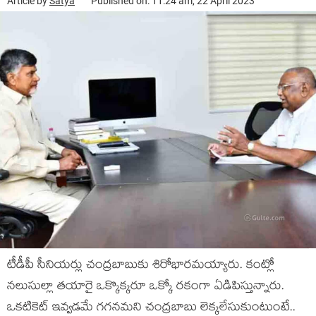
Article by
Satya
Published on: 11:24 am, 22 April 2023
టీడీపీ సీనియర్లు చంద్రబాబుకు శిరోభారమయ్యారు. కంట్లో
నలుసుల్లా తయారై ఒక్కొక్కరూ ఒక్కో రకంగా ఏడిపిస్తున్నారు.
ఒకటికెట్ ఇవ్వడమే గగనమని చంద్రబాబు లెక్కలేసుకుంటుంటే..