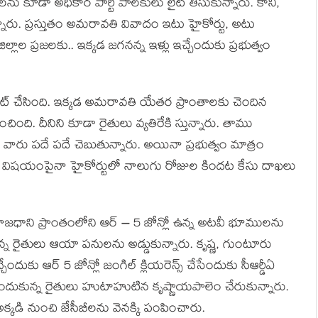
ల‌ను కూడా అధికార పార్టీ పాల‌కులు లైట్ తీసుకున్నారు. కానీ,
నారు. ప్ర‌స్తుతం అమ‌రావ‌తి వివాదం ఇటు హైకోర్టు, అటు
లాల ప్ర‌జ‌ల‌కు.. ఇక్క‌డ జ‌గ‌న‌న్న ఇళ్లు ఇచ్చేందుకు ప్ర‌భుత్వం
ట్ చేసింది. ఇక్క‌డ అమ‌రావ‌తి యేత‌ర ప్రాంతాల‌కు చెందిన
ంచింది. దీనిని కూడా రైతులు వ్య‌తిరేకి స్తున్నారు. తాము
ని వారు ప‌దే ప‌దే చెబుతున్నారు. అయినా ప్ర‌భుత్వం మాత్రం
ఈ విష‌యంపైనా హైకోర్టులో నాలుగు రోజుల కింద‌ట కేసు దాఖ‌లు
.. రాజధాని ప్రాంతంలోని ఆర్ – 5 జోన్లో ఉన్న అట‌వీ భూముల‌ను
ున్న రైతులు ఆయా ప‌నుల‌ను అడ్డుకున్నారు. కృష్ణ, గుంటూరు
దుకు ఆర్ 5 జోన్లో జంగిల్ క్లియరెన్స్ చేసేందుకు సీఆర్డీఏ
ుకున్న రైతులు హుటాహుటిన కృష్ణాయపాలెం చేరుకున్నారు.
అక్కడి నుంచి జేసీబీలను వెనక్కి పంపించారు.