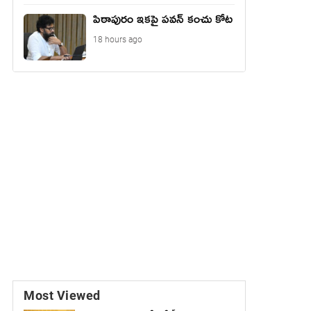
పిఠాపురం ఇకపై పవన్ కంచు కోట
18 hours ago
Most Viewed