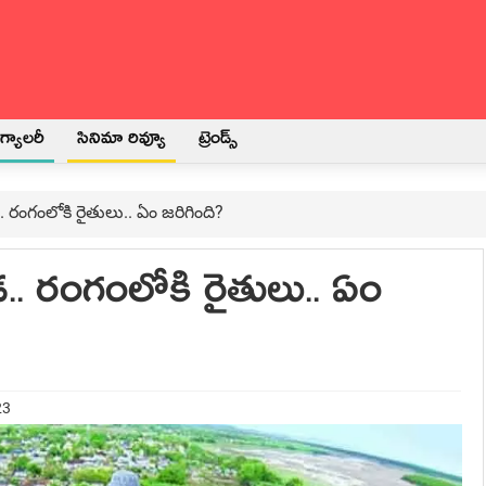
్యాలరీ
సినిమా రివ్యూ
ట్రెండ్స్
. రంగంలోకి రైతులు.. ఏం జ‌రిగింది?
‌.. రంగంలోకి రైతులు.. ఏం
23