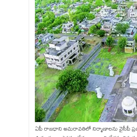
ఏపీ రాజ‌ధాని అమ‌రావ‌తిలో నిర్మాణాల‌ను వైసీపీ 