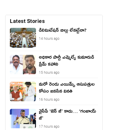
Latest Stories
డీలిమిటేషన్ బిల్లు లేన‌ట్టేనా?
14 hours ago
అధికార పార్టీ ఎమ్మెల్యే కుమారుడి
ప్రేమ్ కహాని
15 hours ago
మరో రెండు ఎయిమ్స్ ఆసుపత్రుల
కోసం జనసేన వినతి
16 hours ago
వైసీపీ ‘జెన్ జీ’ కాదు… ‘గంజాయ్
జీ’
17 hours ago