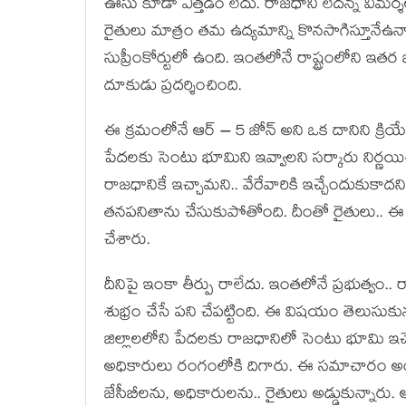
ఊసు కూడా ఎత్త‌డం లేదు. రాజధాని లేద‌న్న విమ‌ర్శ‌
రైతులు మాత్రం త‌మ ఉద్య‌మాన్ని కొన‌సాగిస్తూనేఉన్
సుప్రీంకోర్టులో ఉంది. ఇంత‌లోనే రాష్ట్రంలోని ఇత‌ర జిల్
దూకుడు ప్ర‌ద‌ర్శించింది.
ఈ క్ర‌మంలోనే ఆర్ – 5 జోన్ అని ఒక దానిని క్రియే
పేద‌ల‌కు సెంటు భూమిని ఇవ్వాల‌ని స‌ర్కారు నిర్ణ‌యి
రాజ‌ధానికే ఇచ్చామ‌ని.. వేరేవారికి ఇచ్చేందుకుకాద‌
త‌న‌ప‌నితాను చేసుకుపోతోంది. దీంతో రైతులు.. 
చేశారు.
దీనిపై ఇంకా తీర్పు రాలేదు. ఇంత‌లోనే ప్ర‌భుత్వం
శుభ్రం చేసే ప‌ని చేప‌ట్టింది. ఈ విష‌యం తెలుసుక
జిల్లాలలోని పేదలకు రాజధానిలో సెంటు భూమి ఇచ్చేం
అధికారులు రంగంలోకి దిగారు. ఈ సమాచారం అంద
జేసీబీలను, అధికారులను.. రైతులు అడ్డుకున్నారు. 