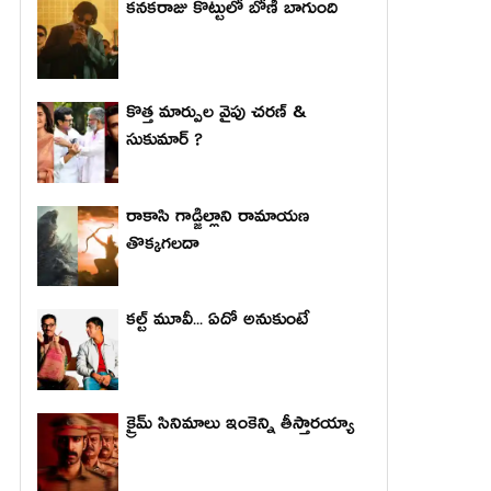
కనకరాజు కొట్టులో బోణీ బాగుంది
కొత్త మార్పుల వైపు చరణ్ &
సుకుమార్ ?
రాకాసి గాడ్జిల్లాని రామాయణ
తొక్కగలదా
కల్ట్ మూవీ... ఏదో అనుకుంటే
క్రైమ్ సినిమాలు ఇంకెన్ని తీస్తారయ్యా