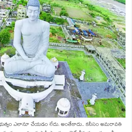
ప్ర‌భుత్వం ఎలానూ చేయ‌డం లేదు. అంతేకాదు.. క‌నీసం అమ‌రావ‌తి