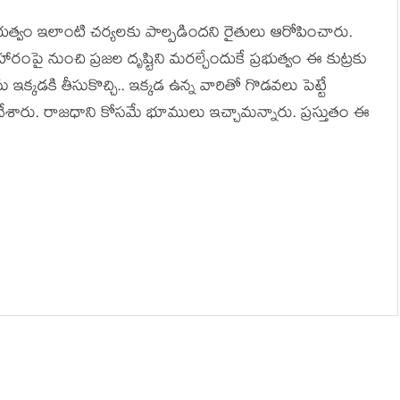
భుత్వం ఇలాంటి చర్యలకు పాల్పడిందని రైతులు ఆరోపించారు.
యవహారంపై నుంచి ప్రజల దృష్టిని మరల్చేందుకే ప్రభుత్వం ఈ కుట్రకు
 ఇక్కడకి తీసుకొచ్చి.. ఇక్కడ ఉన్న వారితో గొడవలు పెట్టే
ేశారు. రాజధాని కోసమే భూములు ఇచ్చామ‌న్నారు. ప్ర‌స్తుతం ఈ