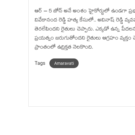
ఆర్ – 5 జోన్ అనే అంశం హైకోర్టులో ఉండగా ప్ర
వివేకానంద రెడ్డి హత్య కేసులో.. అవినాష్ రెడ్డి వ్
తెరలేపిందని రైతులు చెప్పారు. ఎక్కడో ఉన్న పేదలను
ప్రయత్నం జరుగుతోందని రైతులు ఆగ్రహం వ్యక్తం చ
ప్రాంతంలో ఉద్రిక్త‌త నెల‌కొంది.
Tags
Amaravati