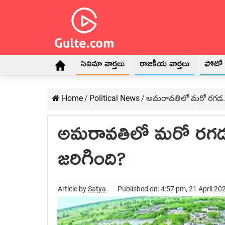
సినిమా వార్తలు
రాజకీయ వార్తలు
ఫోటో గ
Home
/
Political News
/
అమ‌రావ‌తిలో మ‌రో ర‌గ‌డ‌.
అమ‌రావ‌తిలో మ‌రో ర‌గ‌డ
జ‌రిగింది?
Article by
Satya
Published on: 4:57 pm, 21 April 20