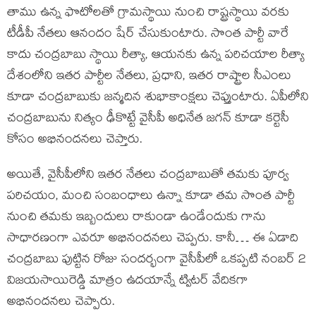
తాము ఉన్న ఫొటోలతో గ్రామస్థాయి నుంచి రాష్ట్రస్థాయి వరకు
టీడీపీ నేతలు ఆనందం షేర్ చేసుకుంటారు. సొంత పార్టీ వారే
కాదు చంద్రబాబు స్థాయి రీత్యా, ఆయనకు ఉన్న పరిచయాల రీత్యా
దేశంలోని ఇతర పార్టీల నేతలు, ప్రధాని, ఇతర రాష్ట్రాల సీఎంలు
కూడా చంద్రబాబుకు జన్మదిన శుభాకాంక్షలు చెప్తుంటారు. ఏపీలోని
చంద్రబాబును నిత్యం ఢీకొట్టే వైసీపీ అధినేత జగన్ కూడా కర్టెసీ
కోసం అభినందనలు చెప్తారు.
అయితే, వైసీపీలోని ఇతర నేతలు చంద్రబాబుతో తమకు పూర్వ
పరిచయం, మంచి సంబంధాలు ఉన్నా కూడా తమ సొంత పార్టీ
నుంచి తమకు ఇబ్బందులు రాకుండా ఉండేందుకు గాను
సాధారణంగా ఎవరూ అభినందనలు చెప్పరు. కానీ… ఈ ఏడాది
చంద్రబాబు పుట్టిన రోజు సందర్భంగా వైసీపీలో ఒకప్పటి నంబర్ 2
విజయసాయిరెడ్డి మాత్రం ఉదయాన్నే ట్విటర్ వేదికగా
అభినందనలు చెప్పారు.