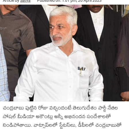
Article by
Satya
Published on: 1:01 pm, 20 April 2023
చంద్రబాబు పుట్టిన రోజు వచ్చిందంటే తెలుగుదేశం పార్టీ నేతల
సోషల్ మీడియా అకౌంట్లు అన్నీ అభినందన సందేశాలతో
నిండిపోతాయి. వాట్సాప్‌లలో స్టేటస్‌లు, డీపీలలో చంద్రబాబుతో