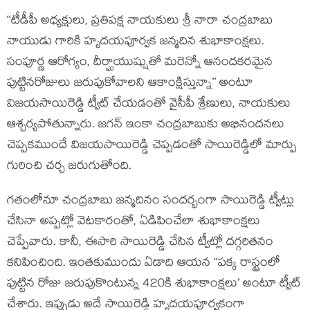
‘‘టీడీపీ అధ్యక్షులు, ప్రతిపక్ష నాయకులు శ్రీ నారా చంద్రబాబు
నాయుడు గారికి హృదయపూర్వక జన్మదిన శుభాకాంక్షలు.
సంపూర్ణ ఆరోగ్యం, దీర్ఘాయుష్షుతో మరెన్నో ఆనందకరమైన
పుట్టినరోజులు జరుపుకోవాలని ఆకాంక్షిస్తున్నా’’ అంటూ
విజయసాయిరెడ్డి ట్వీట్ చేయడంతో వైసీపీ శ్రేణులు, నాయకులు
ఆశ్చర్యపోతున్నారు. జగన్ ఇంకా చంద్రబాబుకు అభినందనలు
చెప్పకముందే విజయసాయిరెడ్డి చెప్పడంతో సాయిరెడ్డిలో మార్పు
గురించి చర్చ జరుగుతోంది.
గతంలోనూ చంద్రబాబు జన్మదినం సందర్భంగా సాయిరెడ్డి ట్వీట్లు
చేసినా అప్పట్లో వెటకారంతో, ఏడిపించేలా శుభాకాంక్షలు
చెప్పేవారు. కానీ, ఈసారి సాయిరెడ్డి చేసిన ట్వీట్లో దగ్గరితనం
కనిపించింది. ఇంతకుముందు ఏడాది ఆయన ‘‘పక్క రాస్ట్రంలో
పుట్టిన రోజు జరుపుకొంటున్న 420కి శుభాకాంక్షలు’ అంటూ ట్వీట్
చేశారు. ఇప్పుడు అదే సాయిరెడ్డి హృదయపూర్వకంగా