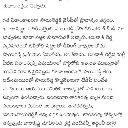
శుభాకాంక్షలు చెప్పారు.
గత ఏడాదికాలంగా సాయిరెడ్డికి వైసీపీలో ప్రాధాన్యం తగ్గింది.
అంతా సజ్జల చేతికి వెళ్లింది. సాయిరెడ్డి చేతిలోని సోషల్ మీడియా
బాధ్యతలు కూడా సజ్జల కుమారుడికి ఇచ్చారు. అవినాశ్ రెడ్డి
వ్యవహారంలో దిల్లీలోని పెద్దలతో డీలింగ్ బాధ్యతలలోనూ
సాయిరెడ్డి ప్రమేయం ఏమీలేదు.. అంతేకాదు.. అవినాశ్ రెడ్డిని మళ్లీ
సీబీఐ విచారిస్తున్న సమయంలో పార్టీలోని అత్యంత ముఖ్యులతో
జగన్ సమావేశమైనప్పుడు కూడా అందులో సాయిరెడ్డి లేరు.
అదేసమయంలో సాయిరెడ్డి కొద్దినెలలుగా టీడీపీ అధినేత
చంద్రబాబు, ఆయన బావమరిది బాలకృష్ణతో సానుకూలంగా,
సఖ్యంగా ఉంటున్నారు. నందమూరి తారకరత్న మృతి నుంచి
సంబంధాలు మరింత బలపడ్డాయి. తారకరత్నకు,
విజయసాయిరెడ్డికి ఉన్న దగ్గరి బంధుత్వం.. తారకరత్న హాస్పిటల్లో
ఉన్నప్పుడు బాలకృష్ణ చూపించిన శ్రద్ధ వంటివన్నీ ఇద్దరినీ దగ్గర