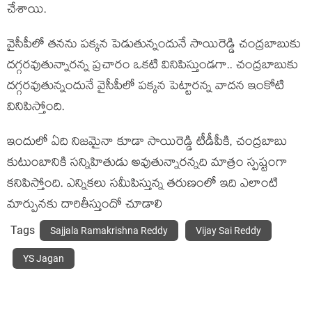
చేశాయి.
వైసీపీలో తనను పక్కన పెడుతున్నందునే సాయిరెడ్డి చంద్రబాబుకు
దగ్గరవుతున్నారన్న ప్రచారం ఒకటి వినిపిస్తుండగా.. చంద్రబాబుకు
దగ్గరవుతున్నందునే వైసీపీలో పక్కన పెట్టారన్న వాదన ఇంకోటి
వినిపిస్తోంది.
ఇందులో ఏది నిజమైనా కూడా సాయిరెడ్డి టీడీపీకి, చంద్రబాబు
కుటుంబానికి సన్నిహితుడు అవుతున్నారన్నది మాత్రం స్పష్టంగా
కనిపిస్తోంది. ఎన్నికలు సమీపిస్తున్న తరుణంలో ఇది ఎలాంటి
మార్పునకు దారితీస్తుందో చూడాలి
Tags
Sajjala Ramakrishna Reddy
Vijay Sai Reddy
YS Jagan