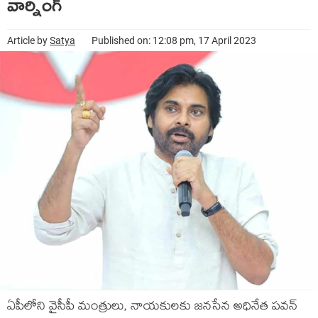
వార్నింగ్‌
Article by
Satya
Published on: 12:08 pm, 17 April 2023
ఏపీలోని వైసీపీ మంత్రులు, నాయ‌కుల‌కు జ‌న‌సేన అధినేత ప‌వ‌న్