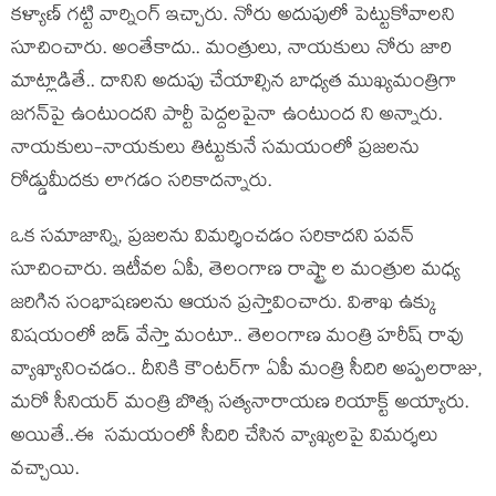
క‌ళ్యాణ్ గ‌ట్టి వార్నింగ్ ఇచ్చారు. నోరు అదుపులో పెట్టుకోవాల‌ని
సూచించారు. అంతేకాదు.. మంత్రులు, నాయ‌కులు నోరు జారి
మాట్లాడితే.. దానిని అదుపు చేయాల్సిన బాధ్య‌త ముఖ్య‌మంత్రిగా
జ‌గ‌న్‌పై ఉంటుంద‌ని పార్టీ పెద్ద‌ల‌పైనా ఉంటుంద ని అన్నారు.
నాయ‌కులు-నాయ‌కులు తిట్టుకునే స‌మ‌యంలో ప్ర‌జ‌ల‌ను
రోడ్డుమీద‌కు లాగడం స‌రికాద‌న్నారు.
ఒక స‌మాజాన్ని, ప్ర‌జ‌ల‌ను విమ‌ర్శించ‌డం స‌రికాద‌ని ప‌వ‌న్
సూచించారు. ఇటీవ‌ల ఏపీ, తెలంగాణ రాష్ట్రా ల మంత్రుల మ‌ధ్య
జ‌రిగిన సంభాష‌ణ‌ల‌ను ఆయ‌న ప్ర‌స్తావించారు. విశాఖ ఉక్కు
విష‌యంలో బిడ్ వేస్తా మంటూ.. తెలంగాణ మంత్రి హ‌రీష్ రావు
వ్యాఖ్యానించ‌డం.. దీనికి కౌంట‌ర్‌గా ఏపీ మంత్రి సీదిరి అప్ప‌ల‌రాజు,
మ‌రో సీనియ‌ర్ మంత్రి బొత్స స‌త్యనారాయ‌ణ రియాక్ట్ అయ్యారు.
అయితే..ఈ స‌మ‌యంలో సీదిరి చేసిన వ్యాఖ్య‌ల‌పై విమ‌ర్శ‌లు
వ‌చ్చాయి.