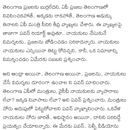
తెలంగాణ ప్ర‌జ‌ల‌కు బుర్ర‌లేద‌ని, ఏపీ ప్ర‌జ‌లు తెలంగాణ‌లో
నివ‌సించ‌క‌పోతే.. అక్క‌డ‌కు రాక‌పోతే.. తెలంగాణ అడుక్కు
తినాల‌ని ఏపీ మంత్రి సీదిరి తీవ్ర వ్యాఖ్య‌లు చేశారు. ఈ వ్యాఖ్య‌ల‌పై
తాజాగా ప‌వ‌న్ రియాక్ట్ అవుతూ.. నాయ‌కులు చేసుకునే
విమ‌ర్శ‌ల‌కు.. ప్ర‌జ‌ల‌ను జోడించ‌డం స‌రికాద‌న్నారు. నాయ‌కులు
నాయ‌కులు ఎన్న‌యినా తిట్టు కోవ‌చ్చ‌ని.. కానీ, ఒక స‌మాజాన్ని
విమ‌ర్శించ‌డం ఏమేర‌కు స‌బ‌బ‌ని ప్ర‌శ్నించారు.
అది ఆంధ్రా అయినా.. తెలంగాణ అయినా.. ప్ర‌జ‌లను.. నాయ‌కులు
చేసే విమ‌ర్శ‌లు దూరంగా ఉంచాల ని ప‌వ‌న్ సూచించారు.
తెలంగాణ ఏపీలో మంత్రులు, వైసీపీ నాయ‌కుల‌కు వ్యాపారాలు
లేవా? ఇక్క‌డ నివాసాలు లేవా? అని ప‌వ‌న్ ప్ర‌శ్నించారు. మంత్రులు
నోరు అదుపులో పెట్టుకోవాల‌ని ప‌వ‌న్ వ్యాఖ్యానించారు. ఒక‌వేళ
నాయ‌కులు నోరు జారితే.. అధిష్టానం అయినా.. దానిని స‌రిదిద్దే
ప్ర‌య‌త్నం చేయాల‌న్నారు. ఈ మేర‌కు ప‌వ‌న్‌.. సెల్ఫీ వీడియోను