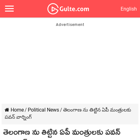
English
Home
/
Political News
/
తెలంగాణ ను తిట్టిన ఏపీ మంత్రుల‌కు
పవన్ వార్నింగ్‌
తెలంగాణ ను తిట్టిన ఏపీ మంత్రుల‌కు పవన్