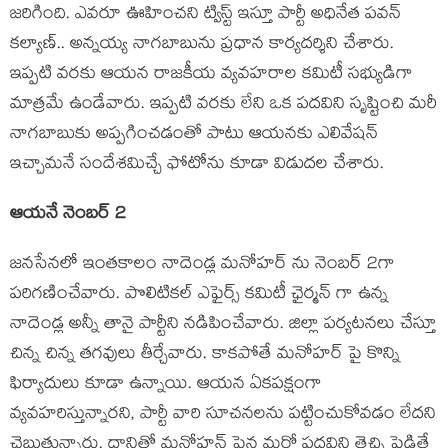
జరిగింది. ఎవరూ ఊహించని ట్విస్ట్ ఇస్తూ పార్టీ అధినేత పవన్
కల్యాణ్.. అన్నయ్య నాగబాబును ప్రధాన కార్యదర్శిని చేశారు.
ఇప్పటి వరకు ఆయన రాజకీయ వ్యవహరాల కమిటీ సభ్యుడిగా
మాత్రమే ఉండేవారు. ఇప్పటి వరకు లేని ఒక పదవిని సృష్టించి మరీ
నాగబాబుకు అప్పగించడంతో పాటు ఆయనకు ఎలివేషన్
ఇచ్చామనే సందేశమిచ్చే ఫోటోను కూడా విడుదల చేశారు.
ఆయనే నెంబర్ 2
జనసేనలో ఇంతకాలం నాదెండ్ల మనోహర్ ను నెంబర్ 2గా
పరిగణించేవారు. పొలిటికల్ ఎఫైర్స్ కమిటీ ఛైర్మన్ గా ఉన్న
నాదెండ్ల అన్నీ తానై పార్టీని నడిపించేవారు. జిల్లా పర్యటనలు చేస్తూ
చిన్న చిన్న తగవులు తీర్చేవారు. కాకపోతే మనోహర్ పై కొన్ని
ఫిర్యాదులు కూడా ఉన్నాయి. ఆయన ఏకపక్షంగా
వ్యవహరిస్తున్నారని, పార్టీ వారి సూచనలను పట్టించుకోవడం లేదని
చెబుతున్నారు. దానితో మనోహన్ పైన మరో పదవిని తెచ్చి పెడితే