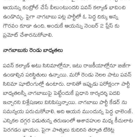
ఆయన్ను కంట్రోల్ చేసే వీలుంటుందని పవన్ కల్యాణ్ భావించి
ఉండొచ్చు. పైగా నాగబాబు పట్ల పార్టీలో ఓ పెద్ద దిక్కు అన్న
గౌరవం కూడా ఉంది. అందుకే ఆయన్ను నెంబర్ 2 ప్లేస్ కు
ప్రమోట్ చేశారనుకోవాలి.
నాగబాబుకు రెండు బాధ్యతలు
పవన్ కల్యాణ్ అటు సినిమాల్లోనూ, ఇటు రాజకీయాల్లోనూ బిజీగా
ఉండాల్సిన పరిస్థితులు ఉన్నాయి. మరో రెండు నెలల పాటు పవన్
సినిమా షూటింగుల్లో ఉంటారు. దానితో ఇప్పుడు పరోక్షంగా పార్టీ
బాధ్యతలన్నీ నాగబాబుపై పెట్టేందుకే ప్రధాన కార్యదర్శి పదవి
ఇచ్చారని విశ్లేషణలు వినిపిస్తున్నాయి. నాగబాబు పార్టీ కేడర్ ను
సమన్వయ పరుచుకోవాలి. అది ఆయన ముందున్న పెద్ద ఛాలెంజ్.
ఎన్నికల దగ్గర పడుతున్న తరుణంలో ఆశావహుల మధ్య కీచులాట
పెరగడం ఖాయం. పైగా పొత్తులు కుదిరిన తర్వాత టికెట్ల