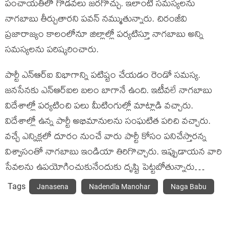
పంచాయతీలో గొడవలు జరగొచ్చు. ఇలాంటి సమస్యలను
నాగబాబు తీర్చుతారని పవన్ నమ్ముతున్నారు. చిరంజీవి
ప్రజారాజ్యం కాలంలోనూ జిల్లాల్లో పర్యటిస్తూ నాగబాబు అన్ని
సమస్యలను పరిష్కరించారు.
పార్టీ ఎన్ఆర్ఐ విభాగాన్ని పటిష్టం చేయడం రెండో సమస్య.
జనసేనకు ఎన్ఆర్ఐల బలం బాగానే ఉంది. ఇటీవలే నాగబాబు
విదేశాల్లో పర్యటించి పలు మీటింగుల్లో మాట్లాడి వచ్చారు.
విదేశాల్లో ఉన్న పార్టీ అభిమానులను సంఘటిత పరిచి వచ్చారు.
వచ్చే ఎన్నిక్లలో దూరం నుంచే వారు పార్టీ కోసం పనిచేస్తారన్న
విశ్వాసంతో నాగబాబు ఇండియా తిరిగొచ్చారు. ఇప్పుడాయన వారి
సేవలను ఉపయోగించుకునేందుకు దృష్టి పెట్టబోతున్నారు…
Tags
Janasena
Nadendla Manohar
Naga Babu