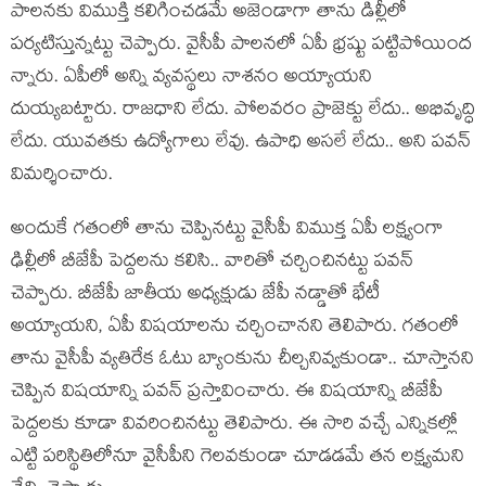
పాల‌న‌కు విముక్తి క‌లిగించ‌డ‌మే అజెండాగా తాను డిల్లీలో
ప‌ర్య‌టిస్తున్న‌ట్టు చెప్పారు. వైసీపీ పాల‌న‌లో ఏపీ భ్ర‌ష్టు ప‌ట్టిపోయింద
న్నారు. ఏపీలో అన్ని వ్య‌వ‌స్థ‌లు నాశ‌నం అయ్యాయ‌ని
దుయ్య‌బ‌ట్టారు. రాజ‌ధాని లేదు. పోల‌వ‌రం ప్రాజెక్టు లేదు.. అభివృద్ధి
లేదు. యువ‌త‌కు ఉద్యోగాలు లేవు. ఉపాధి అస‌లే లేదు.. అని ప‌వ‌న్
విమ‌ర్శించారు.
అందుకే గ‌తంలో తాను చెప్పిన‌ట్టు వైసీపీ విముక్త ఏపీ ల‌క్ష్యంగా
ఢిల్లీలో బీజేపీ పెద్ద‌ల‌ను క‌లిసి.. వారితో చ‌ర్చించిన‌ట్టు ప‌వ‌న్
చెప్పారు. బీజేపీ జాతీయ అధ్య‌క్షుడు జేపీ న‌డ్డాతో భేటీ
అయ్యాయ‌ని, ఏపీ విష‌యాల‌ను చ‌ర్చించాన‌ని తెలిపారు. గ‌తంలో
తాను వైసీపీ వ్య‌తిరేక ఓటు బ్యాంకును చీల్చ‌నివ్వ‌కుండా.. చూస్తాన‌ని
చెప్పిన విష‌యాన్ని ప‌వ‌న్ ప్ర‌స్తావించారు. ఈ విష‌యాన్ని బీజేపీ
పెద్ద‌ల‌కు కూడా వివ‌రించిన‌ట్టు తెలిపారు. ఈ సారి వ‌చ్చే ఎన్నిక‌ల్లో
ఎట్టి ప‌రిస్థితిలోనూ వైసీపీని గెల‌వ‌కుండా చూడ‌డ‌మే త‌న ల‌క్ష్య‌మ‌ని