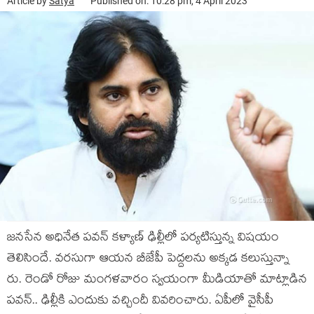
Article by
Satya
Published on: 10:28 pm, 4 April 2023
జ‌న‌సేన అధినేత ప‌వ‌న్ క‌ళ్యాణ్ ఢిల్లీలో ప‌ర్య‌టిస్తున్న విష‌యం
తెలిసిందే. వ‌ర‌సుగా ఆయ‌న బీజేపీ పెద్ద‌ల‌ను అక్క‌డ క‌లుస్తున్నా
రు. రెండో రోజు మంగ‌ళ‌వారం స్వ‌యంగా మీడియాతో మాట్లాడిన
ప‌వ‌న్‌.. ఢిల్లీకి ఎందుకు వ‌చ్చిందీ వివ‌రించారు. ఏపీలో వైసీపీ