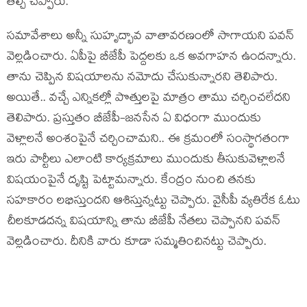
తేల్చి చెప్పారు.
స‌మావేశాలు అన్నీ సుహృద్భావ వాతావ‌ర‌ణంలో సాగాయ‌ని ప‌వ‌న్
వెల్ల‌డించారు. ఏపీపై బీజేపీ పెద్ద‌ల‌కు ఒక అవ‌గాహ‌న ఉంద‌న్నారు.
తాను చెప్పిన విష‌యాల‌ను న‌మోదు చేసుకున్నార‌ని తెలిపారు.
అయితే.. వ‌చ్చే ఎన్నిక‌ల్లో పొత్తుల‌పై మాత్రం తాము చ‌ర్చించ‌లేద‌ని
తెలిపారు. ప్ర‌స్తుతం బీజేపీ-జ‌న‌సేన ఏ విధంగా ముందుకు
వెళ్లాల‌నే అంశంపైనే చ‌ర్చించామ‌ని.. ఈ క్ర‌మంలో సంస్థాగ‌తంగా
ఇరు పార్టీలు ఎలాంటి కార్య‌క్ర‌మాలు ముందుకు తీసుకువెళ్లాల‌నే
విష‌యంపైనే దృష్టి పెట్టామ‌న్నారు. కేంద్రం నుంచి త‌న‌కు
స‌హ‌కారం ల‌భిస్తుంద‌ని ఆశిస్తున్న‌ట్టు చెప్పారు. వైసీపీ వ్య‌తిరేక ఓటు
చీల‌కూడ‌ద‌న్న విష‌యాన్ని తాను బీజేపీ నేత‌లు చెప్పాన‌ని ప‌వ‌న్
వెల్ల‌డించారు. దీనికి వారు కూడా స‌మ్మ‌తించిన‌ట్టు చెప్పారు.