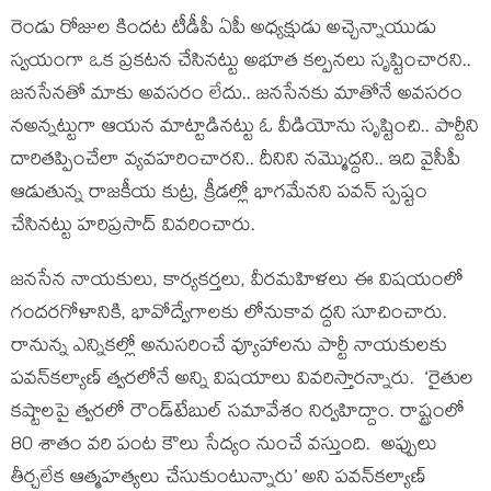
రెండు రోజుల కింద‌ట టీడీపీ ఏపీ అధ్య‌క్షుడు అచ్చెన్నాయుడు
స్వ‌యంగా ఒక ప్ర‌క‌ట‌న చేసిన‌ట్టు అభూత క‌ల్ప‌న‌లు సృష్టించార‌ని..
జ‌న‌సేన‌తో మాకు అవ‌స‌రం లేదు.. జ‌న‌సేన‌కు మాతోనే అవ‌స‌రం
నఅన్న‌ట్టుగా ఆయ‌న మాట్టాడిన‌ట్టు ఓ వీడియోను సృష్టించి.. పార్టీని
దారిత‌ప్పించేలా వ్య‌వ‌హ‌రించార‌ని.. దీనిని న‌మ్మొద్ద‌ని.. ఇది వైసీపీ
ఆడుతున్న రాజ‌కీయ కుట్ర‌, క్రీడ‌ల్లో భాగ‌మేన‌ని ప‌వ‌న్ స్ప‌ష్టం
చేసిన‌ట్టు హ‌రిప్ర‌సాద్ వివ‌రించారు.
జనసేన నాయకులు, కార్యకర్తలు, వీరమహిళలు ఈ విషయంలో
గందరగోళానికి, భావోద్వేగాలకు లోనుకావ ద్దని సూచించారు.
రానున్న ఎన్నికల్లో అనుసరించే వ్యూహాలను పార్టీ నాయకులకు
పవన్‌కల్యాణ్ త్వ‌ర‌లోనే అన్ని విష‌యాలు వివ‌రిస్తార‌న్నారు. ‘రైతుల
కష్టాలపై త్వరలో రౌండ్‌టేబుల్‌ సమావేశం నిర్వహిద్దాం. రాష్ట్రంలో
80 శాతం వరి పంట కౌలు సేద్యం నుంచే వస్తుంది. అప్పులు
తీర్చలేక ఆత్మహత్యలు చేసుకుంటున్నారు’ అని పవన్‌కల్యాణ్‌