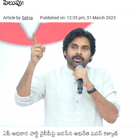
పిలుపు!
Article by
Satya
Published on: 12:35 pm, 31 March 2023
ఏపీ అధికార పార్టీ వైసీపీపై జ‌న‌సేన అధినేత ప‌వ‌న్ క‌ళ్యాణ్