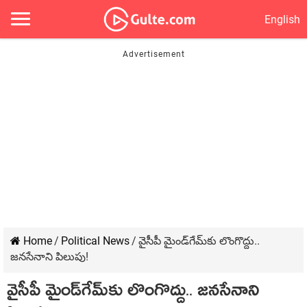
English
Home
/
Political News
/
వైసీపీ మైండ్‌గేమ్‌కు లొంగొద్దు..
జ‌న‌సేనాని పిలుపు!
వైసీపీ మైండ్‌గేమ్‌కు లొంగొద్దు.. జ‌న‌సేనాని