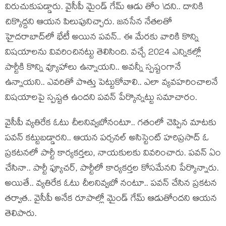
విరుచుకుప‌డ్డారు. వైసీపీ మైండ్ గేమ్ ఆడు తోం \ద‌ని.. దానికి
చిక్కొద్ద‌ని ఆయ‌న పిలుపునిచ్చారు. జ‌న‌సేన నేత‌ల‌తో
హైద‌రాబాద్‌లో భేటీ అయిన ప‌వ‌న్‌.. ఈ మేర‌కు వారికి కొన్ని
విష‌యాల‌ను వివ‌రించిన‌ట్టు తెలిసింది. వ‌చ్చే 2024 ఎన్నిక‌ల్లో
పార్టీకి కొన్ని వ్యూహాలు ఉన్నాయ‌ని.. అవ‌న్నీ స్ప‌ష్టంగానే
ఉన్నాయ‌ని.. ఎవ‌రితో పొత్తు పెట్టుకోవాలి.. ఎలా వ్య‌వ‌హ‌రించాల‌నే
విష‌యాల‌పై స్ప‌ష్ట‌త ఉంద‌ని ప‌వ‌న్ పేర్కొన్న‌ట్టు స‌మాచారం.
వైసీపీ వ్య‌తిరేక ఓటు చీల‌నివ్వ‌బోనంటూ.. గ‌తంలో చెప్పిన మాట‌కు
ప‌వ‌న్ క‌ట్టుబ‌డ్డార‌ని.. ఆయ‌న ప‌ర్స‌న‌ల్ అసిస్టెంట్ హ‌రిప్ర‌సాద్ ఓ
ప్ర‌క‌ట‌న‌లో పార్టీ కార్య‌క‌ర్త‌లు, నాయ‌కుల‌కు వివ‌రించారు. ప‌వ‌న్ ఏం
చేసినా.. పార్టీ ఫ్యూచ‌ర్‌, పార్టీలో కార్య‌క‌ర్త‌ల కోస‌మేన‌ని పేర్కొన్నారు.
అయితే.. వ్య‌తిరేక ఓటు చీల‌నివ్వ‌బో నంటూ.. ప‌వ‌న్ చేసిన ప్ర‌క‌ట‌న
త‌ర్వాత‌.. వైసీపీ అనేక రూపాల్లో మైండ్ గేమ్ ఆడుతోంద‌ని ఆయ‌న
తెలిపారు.