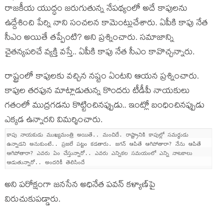
రాజ‌కీయ యుద్ధం జ‌రుగుతున్న నేప‌థ్యంలో అదే కాపుల‌ను
ఉద్దేశించి పేర్ని నాని సంచ‌ల‌న కామెంట్లుచేశారు. ఏపీకి కాపు నేత
సీఎం అయితే తప్పేంటి? అని ప్రశ్నించారు. సమాజాన్ని
చైతన్యపరిచే వ్యక్తి వస్తే.. ఏపీకి కాపు నేత సీఎం కావొచ్చన్నారు.
రాష్ట్రంలో కాపుల‌కు వ‌చ్చిన న‌ష్టం ఏంటని ఆయ‌న ప్ర‌శ్నించారు.
కాపుల త‌ర‌ఫున మాట్లాడుతున్న కొంద‌రు టీడీపీ నాయ‌కులు
గ‌తంలో ముద్ర‌గ‌డ‌ను కొట్టించిన‌ప్పుడు.. ఇంట్లో బంధించిన‌ప్పుడు
ఎక్కడ ఉన్నార‌ని విమ‌ర్శించారు.
కాపు నాయ‌కుడు ముఖ్య‌మంత్రి అయితే.. మంచిదే. రాష్ట్రానికి కాపుల్లో స‌మ‌ర్ధుడు
ఉన్నాడ‌ని అనుకుంటే.. ప్ర‌జ‌లే ప‌ట్టం క‌డ‌తారు. జ‌గ‌న్ ఆపితే ఆగిపోతారా? నేను ఆపితే
ఆగిపోతారా? ఎవ‌రు ఏం చేస్తున్నారో.. ఎవ‌రు ఎన్నిక‌ల స‌మ‌యంలో ఎన్ని నాట‌కాలు
ఆడుతున్నారో.. అంద‌రికీ తెలిసిందే
అని ప‌రోక్షంగా జ‌న‌సేన అధినేత ప‌వ‌న్ క‌ళ్యాణ్‌పై
విరుచుకుప‌డ్డారు.