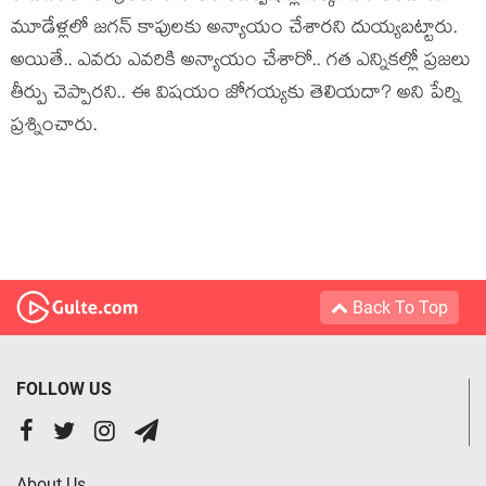
మూడేళ్లలో జగన్‌ కాపులకు అన్యాయం చేశారని దుయ్యబట్టారు.
అయితే.. ఎవ‌రు ఎవ‌రికి అన్యాయం చేశారో.. గ‌త ఎన్నిక‌ల్లో ప్ర‌జ‌లు
తీర్పు చెప్పార‌ని.. ఈ విష‌యం జోగ‌య్య‌కు తెలియ‌దా? అని పేర్ని
ప్ర‌శ్నించారు.
Back To Top
FOLLOW US
About Us