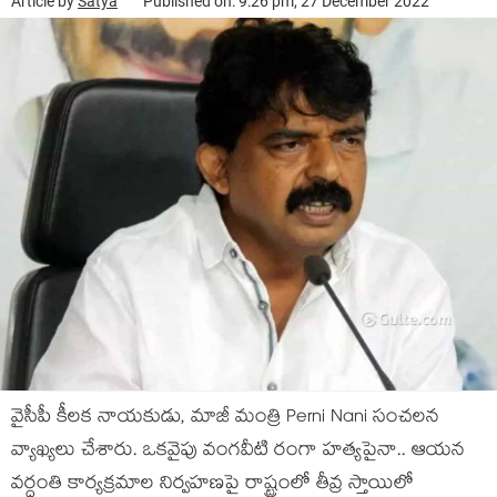
Article by
Satya
Published on: 9:26 pm, 27 December 2022
వైసీపీ కీల‌క నాయ‌కుడు, మాజీ మంత్రి Perni Nani సంచ‌ల‌న‌
వ్యాఖ్యలు చేశారు. ఒక‌వైపు వంగ‌వీటి రంగా హ‌త్య‌పైనా.. ఆయ‌న
వ‌ర్ధంతి కార్య‌క్ర‌మాల నిర్వ‌హ‌ణ‌పై రాష్ట్రంలో తీవ్ర స్తాయిలో