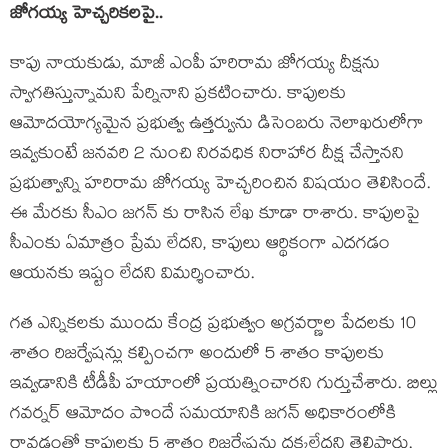
జోగ‌య్య హెచ్చ‌రిక‌ల‌పై..
కాపు నాయ‌కుడు, మాజీ ఎంపీ హరిరామ జోగయ్య దీక్షను
స్వాగతిస్తున్నామని పేర్నినాని ప్రకటించారు. కాపులకు
ఆమోదయోగ్యమైన ప్రభుత్వ ఉత్తర్వును డిసెంబరు నెలాఖరులోగా
ఇవ్వకుంటే జనవరి 2 నుంచి నిరవధిక నిరాహార దీక్ష చేస్తానని
ప్రభుత్వాన్ని హరిరామ జోగయ్య హెచ్చరించిన విషయం తెలిసిందే.
ఈ మేరకు సీఎం జగన్ కు రాసిన లేఖ కూడా రాశారు. కాపులపై
సీఎంకు ఏమాత్రం ప్రేమ లేదని, కాపులు ఆర్థికంగా ఎదగడం
ఆయనకు ఇష్టం లేదని విమర్శించారు.
గ‌త ఎన్నిక‌ల‌కు ముందు కేంద్ర ప్ర‌భుత్వం అగ్రవర్ణాల పేదలకు 10
శాతం రిజర్వేషన్లు కల్పించగా అందులో 5 శాతం కాపులకు
ఇవ్వడానికి టీడీపీ హయాంలో ప్రయత్నించారని గుర్తుచేశారు. బిల్లు
గవర్నర్ ఆమోదం పొందే సమయానికి జగన్‌ అధికారంలోకి
రావడంతో కాపులకు 5 శాతం రిజర్వేషన్లు దక్కలేదని తెలిపారు.