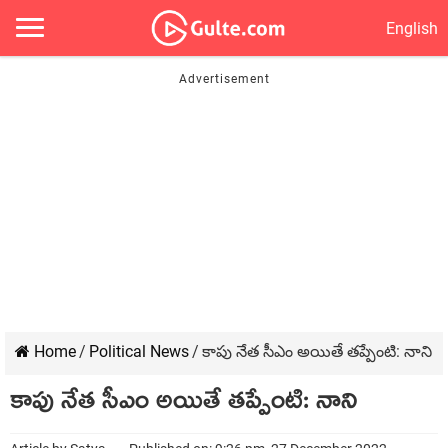
English
Home
/
Political News
/
కాపు నేత సీఎం అయితే త‌ప్పేంటి: నాని
కాపు నేత సీఎం అయితే త‌ప్పేంటి: నాని